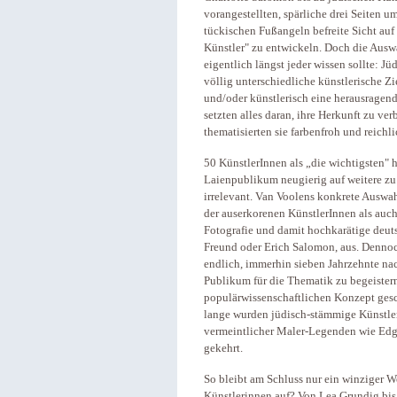
vorangestellten, spärliche drei Seiten u
tückischen Fußangeln befreite Sicht auf
Künstler" zu entwickeln. Doch die Auswah
eigentlich längst jeder wissen sollte: 
völlig unterschiedliche künstlerische Zi
und/oder künstlerisch eine herausragend
setzten alles daran, ihre Herkunft zu ve
thematisierten sie farbenfroh und reichli
50 KünstlerInnen als „die wichtigsten" 
Laienpublikum neugierig auf weitere zu 
irrelevant. Van Voolens konkrete Auswah
der auserkorenen KünstlerInnen als auc
Fotografie und damit hochkarätige deut
Freund oder Erich Salomon, aus. Dennoc
endlich, immerhin sieben Jahrzehnte na
Publikum für die Thematik zu begeistern,
populärwissenschaftlichen Konzept gesc
lange wurden jüdisch-stämmige Künstler
vermeintlicher Maler-Legenden wie Edg
gekehrt.
So bleibt am Schluss nur ein winziger 
Künstlerinnen auf? Von Lea Grundig bis