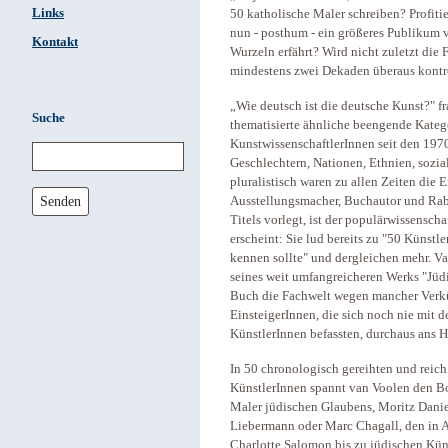
Links
50 katholische Maler schreiben? Profiti
nun - posthum - ein größeres Publikum 
Kontakt
Wurzeln erfährt? Wird nicht zuletzt die F
mindestens zwei Dekaden überaus kontro
„Wie deutsch ist die deutsche Kunst?" 
Suche
thematisierte ähnliche beengende Katego
KunstwissenschaftlerInnen seit den 197
Geschlechtern, Nationen, Ethnien, sozi
pluralistisch waren zu allen Zeiten die E
Senden
Ausstellungsmacher, Buchautor und Rab
Titels vorlegt, ist der populärwissensch
erscheint: Sie lud bereits zu "50 Künstl
kennen sollte" und dergleichen mehr. Va
seines weit umfangreicheren Werks "Jüd
Buch die Fachwelt wegen mancher Verkürz
EinsteigerInnen, die sich noch nie mit
KünstlerInnen befassten, durchaus ans H
In 50 chronologisch gereihten und reich 
KünstlerInnen spannt van Voolen den B
Maler jüdischen Glaubens, Moritz Danie
Liebermann oder Marc Chagall, den in 
Charlotte Salomon bis zu jüdischen Küns