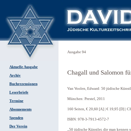
Ausgabe 94
Aktuelle Ausgabe
Chagall und Salomon für
Archiv
Buchrezensionen
Van Voolen, Edward: 50 jüdische Künstle
Leserbriefe
München: Prestel, 2011
Termine
160 Seiten, € 20,60 [A] | € 19,95 [D] | 
Abonnements
Spenden
ISBN: 978-3-7913-4572-7
Der Verein
„50 jüdische Künstler, die man kennen so