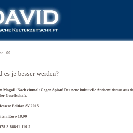
be 109
d es je besser werden?
 Magall: Noch einmal: Gegen Apion! Der neue kulturelle Antisemitismus aus d
der Gesellschaft.
essen: Edition AV 2015
iten, Euro 18,00
978-3-86841-110-2