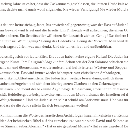
siebzig Jahre ist es her, dass die Gaskammern geschlossen, die letzten Herde kalt w
mer, dachte man damals wohl allgemein. Nie wieder Verfolgung! Nie wieder Mord 
s dauerte keine siebzig Jahre, bis er wieder allgegenwärtig war: der Hass auf Juden 
em Gewand - auf Israel und die Israelis. Ein Philosoph will aufrechnen, die einen Op
die anderen. Ein Schriftsteller will einen Schlussstrich ziehen: Genug! Das fordern
cht nur sie. Womit genug? Genug des Gedenkens. Genug der Vorwürfe. Man wird d
och sagen dürfen, was man denkt. Und sie tun es: laut und unüberhörbar.
erschlägt sich vor lauter Eifer: Die Juden haben keine eigene Kultur! Die Juden h
eigene Kunst! Ihre Religion? Abgekupfert. Schon seit der Zeit Salomos schielten sie
achbarn und übernehmen, was die anderen viel kultivierteren Wüsten- und Steppen
voraushaben. Das wird immer wieder behauptet: von christlichen Archäologen,
istorikern, Alttestamentlern. Die Juden täten weitaus besser daran, endlich ihren
auben aufzugeben und sich dem überlegeneren Glauben an den Gekreuzigten
hliessen. - So meint der bekannte Ägyptologe Jan Assmann, emeritierter Professor a
sität Heidelberg, der beispielsweise, erst mit dem Monotheismus der Israeliten sei 
 Welt gekommen. Und die Juden seien selbst schuld am Antisemitismus. Und was für
, dass sie die Schoa allein für sich beanspruchen wollen!
kt nimmt man die Worte des israelischen Archäologen Israel Finkelstein zur Kenntn
lden der hebräischen Bibel auf das zurechtstutzt, was sie sind: David und Salomo s
ive Strassenräuber. Abraham? - Hat es nie gegeben! Moses? - Hat es nie gegeben! De