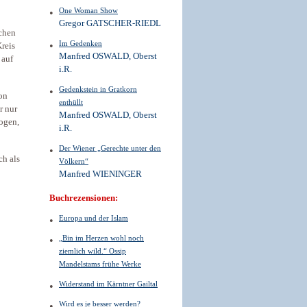
One Woman Show
Gregor GATSCHER-RIEDL
schen
Im Gedenken
Kreis
Manfred OSWALD, Oberst
 auf
i.R.
Gedenkstein in Gratkorn
on
enthüllt
r nur
Manfred OSWALD, Oberst
logen,
i.R.
Der Wiener „Gerechte unter den
ch als
Völkern“
Manfred WIENINGER
Buchrezensionen:
Europa und der Islam
„Bin im Herzen wohl noch
ziemlich wild.“ Ossip
Mandelstams frühe Werke
Widerstand im Kärntner Gailtal
Wird es je besser werden?