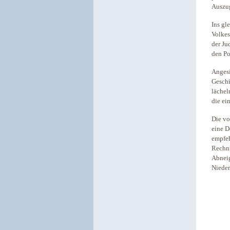
Auszug
Ins gl
Volkes
der Ju
den Po
Angesi
Geschi
lächel
die ei
Die vo
eine D
empfeh
Rechnu
Abneig
Nieder