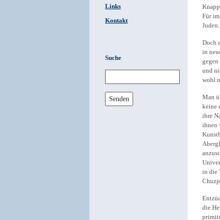
Links
Knapp 
Für im
Kontakt
Juden.
Doch e
in neu
Suche
gegen 
und ni
wohl n
Man üb
Senden
keine 
ihre N
ihnen 
Kunsth
Abergl
anzusc
Univer
in die
Chuzpe
Entzüc
die He
primit