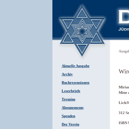
Ausga
Aktuelle Ausgabe
Wir
Archiv
Buchrezensionen
Miriam
Leserbriefe
Mitte 
Termine
Lich/H
Abonnements
312 Se
Spenden
ISBN 
Der Verein