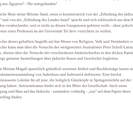
 aus Ägypten? - Nie stattgefunden!
eiche Horn stösst Shlomo Sand, wenn er kenntnisreich von der „Erfindung des jüdi
" und von der „Erfindung des Landes Israel" spricht und sich schliesslich aus dem 
den verabschiedet, weil er nicht zu diesen Usurpatoren gehören wolle - ohne jedoch
sten eines Professors an der Universität Tel Aviv verzichten zu wollen.
chts dieses geballten Angriffs auf das Wesen von Religion, Volk und Verständnis v
chte kann man über die Versuche des weitgereisten Journalisten Peter Scholl-Latou
n, ebenso über die Versuche der verschiedenen Artikelschreiber in den dicken Kata
nige grössere Ausstellungen über jüdische Kunst und Geschichte begleiten.
n Miriam Magall sprachlich gründlich sezierten Artikel und Buchbeiträge lassen si
okumentensammlung von Judenhass und Judenneid definieren. Eine höchst
lenswerte Lektüre für all jene, die lediglich Glatzköpfe in Springerstiefeln auf der
ng haben: Antisemitismus findet sich in der Mitte der Gesellschaft. Auch wenn
ung und Hass auf das Jüdische - zumindest vorläufig - „nur" auf dem Papier ihren
schlag finden.