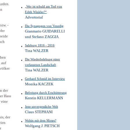
urden.
„Wer ist schuld am Tod von
an
Edith Winkler?“
Advertorial
bzw. -
Die Synagogen von Venedig
fer
Gianmario GUIDARELLI
 beide
und Stefano ZAGGIA
och
Salzburg 1816 - 2016
Tina WALZER
aben
Die Wiederbelebung einer
 auf
verlassenen Landschaft
völker
Tina WALZER
Gerhard Schmid im Interview
Monika KACZEK
n der
Befreiung durch Erschütterung
der Hass
Kerstin KELLERMANN
 eine
Jene unvergessliche Welt
Claus STEPHANI
is, der
Wohin mit dem Moses?
eien
Wolfgang J. PIETSCH
r