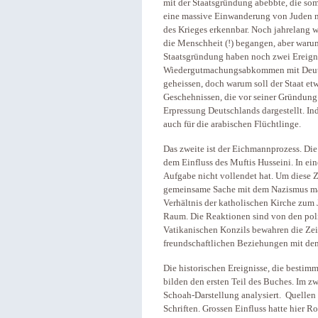
mit der Staatsgründung abebbte, die som
eine massive Einwanderung von Juden n
des Krieges erkennbar. Noch jahrelang 
die Menschheit (!) begangen, aber waru
Staatsgründung haben noch zwei Ereignis
Wiedergutmachungsabkommen mit Deuts
geheissen, doch warum soll der Staat e
Geschehnissen, die vor seiner Gründung 
Erpressung Deutschlands dargestellt. In
auch für die arabischen Flüchtlinge.
Das zweite ist der Eichmannprozess. D
dem Einfluss des Muftis Husseini. In ei
Aufgabe nicht vollendet hat. Um diese 
gemeinsame Sache mit dem Nazismus ma
Verhältnis der katholischen Kirche zum
Raum. Die Reaktionen sind von den poli
Vatikanischen Konzils bewahren die Zeit
freundschaftlichen Beziehungen mit dem 
Die historischen Ereignisse, die bestimm
bilden den ersten Teil des Buches. Im z
Schoah-Darstellung analysiert. Quellen
Schriften. Grossen Einfluss hatte hier R