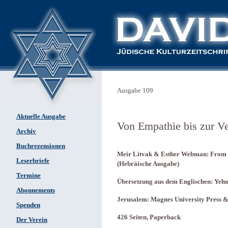
Ausgabe 109
Aktuelle Ausgabe
Von Empathie bis zur V
Archiv
Buchrezensionen
Meir Litvak & Esther Webman: From E
Leserbriefe
(Hebräische Ausgabe)
Termine
Übersetzung aus dem Englischen: Yeh
Abonnements
Jerusalem: Magnes University Press 
Spenden
426 Seiten, Paperback
Der Verein