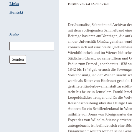
Links
ISBN 978-3-412-50374-1
Kontakt
Der Journalist, Sekretär und Archivar 
mit dem vorliegenden Sammelband eine l
Suche
Beiträge basieren auf Vorträgen, die auf
an der Universität Olmütz gehalten wur
können sich auf eine breite Quellenbasis
Wienbibliothek und im Wiener Jüdisch
Städtchen Chrast, wo seine Eltern und G
Senden
Padua zum Dr.med., aber bereits 1838 wu
1842 bis 1848 gab er auch die
Sonntags
Vorstandsmitglied der Wiener Israeliti
wurde als Ritter von Hochwart geadelt. 
gestiftete Kinderbewahranstalt zu eröf
steht bis heute in Jerusalem. Frankl bra
Leopoldstädter Tempel und für die Votiv
Reisebeschreibung über das Heilige Land
Autoren für ein Schillerdenkmal in Wien
mithilfe von Jonas von Königswarter das
Foyer des von Wilhelm Stiassny errichte
untergebracht ist, befindet sich eine Bü
Engagement; weiters werden seine Genea