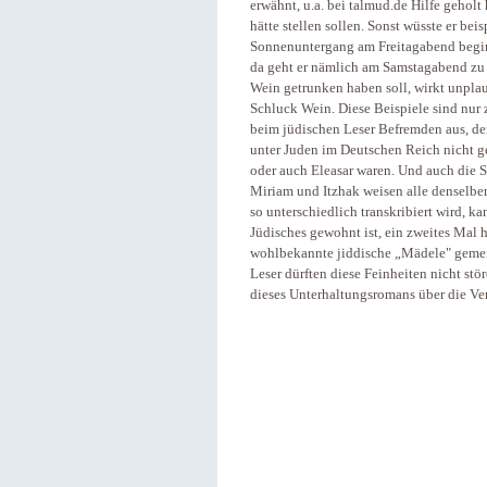
erwähnt, u.a. bei talmud.de Hilfe geholt h
hätte stellen sollen. Sonst wüsste er bei
Sonnenuntergang am Freitagabend beginn
da geht er nämlich am Samstagabend zu
Wein getrunken haben soll, wirkt unplau
Schluck Wein. Diese Beispiele sind nur
beim jüdischen Leser Befremden aus, de
unter Juden im Deutschen Reich nicht g
oder auch Eleasar waren. Und auch die S
Miriam und Itzhak weisen alle denselb
so unterschiedlich transkribiert wird, k
Jüdisches gewohnt ist, ein zweites Mal 
wohlbekannte jiddische „Mädele" gemeint
Leser dürften diese Feinheiten nicht st
dieses Unterhaltungsromans über die Ve