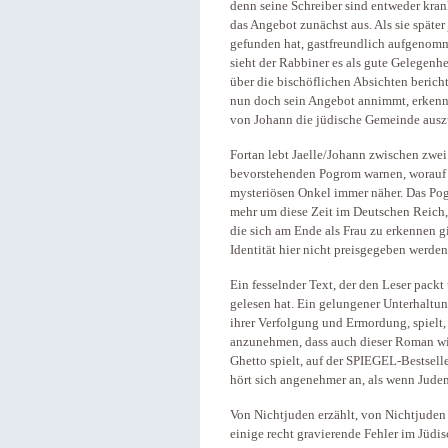
denn seine Schreiber sind entweder krank
das Angebot zunächst aus. Als sie späte
gefunden hat, gastfreundlich aufgenom
sieht der Rabbiner es als gute Gelegenhe
über die bischöflichen Absichten berich
nun doch sein Angebot annimmt, erkennt 
von Johann die jüdische Gemeinde ausz
Fortan lebt Jaelle/Johann zwischen zwe
bevorstehenden Pogrom warnen, worauf 
mysteriösen Onkel immer näher. Das Pog
mehr um diese Zeit im Deutschen Reich, 
die sich am Ende als Frau zu erkennen gi
Identität hier nicht preisgegeben werden 
Ein fesselnder Text, der den Leser packt 
gelesen hat. Ein gelungener Unterhaltu
ihrer Verfolgung und Ermordung, spielt, 
anzunehmen, dass auch dieser Roman wie
Ghetto spielt, auf der SPIEGEL-Bestselle
hört sich angenehmer an, als wenn Juden
Von Nichtjuden erzählt, von Nichtjuden g
einige recht gravierende Fehler im Jüdis