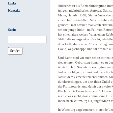
Links
Jüdisches ist als Romanhintergrund imme
Kontakt
jungen, nichtjüdischen Autoren. Das is
Mann, Heinrich Böll, Günter Grass ebe
einem hierzu einfallen. Sie alle haben
gemacht, mal offener, mal versteckter un
Suche
schöne junge Jüdin - im Fall von Rauschs
hat einen alten weisen Vater, einen Rabbin
Jüdin, die naturgemäss böse ist, wird die
dass Jaelle ihr den zur Abwechslung ein
David, wegschnappt, und ihr deshalb auf 
Senden
Und damit sind wir auch schon mitten im
siebzehnten Geburtstag kommt es zu de
tatsächlich in Strassburg stattgefunden 
Juden erschlagen, ertränkt oder auch leb
Jaelle, dem Gemetzel zu entkommen. Sie
durchzuschlagen, um dort ihren Onkel a
der Protonotar ist und damit der zweite
Bischofs. De Leone ist so entzückt von
nach etwas sucht, dass er ihm seine Hilfe
Reise nach Würzburg als junger Mann ve
In Würzburg angekommen, bietet de Leon