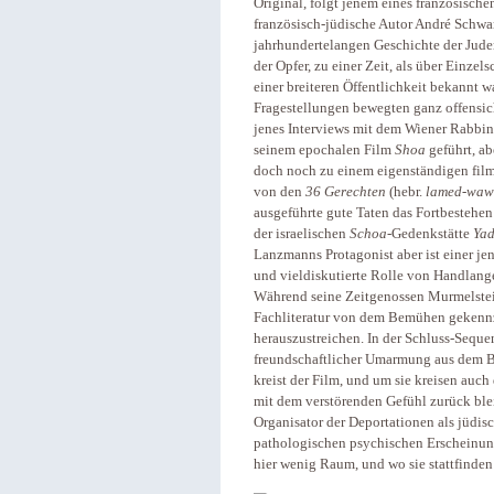
Original, folgt jenem eines französisc
französisch-jüdische Autor André Schwar
jahrhundertelangen Geschichte der Jude
der Opfer, zu einer Zeit, als über Einze
einer breiteren Öffentlichkeit bekannt w
Fragestellungen bewegten ganz offensic
jenes Interviews mit dem Wiener Rabbin
seinem epochalen Film
Shoa
geführt, ab
doch noch zu einem eigenständigen fil
von den
36 Gerechten
(hebr.
lamed-waw 
ausgeführte gute Taten das Fortbestehen
der israelischen
Schoa
-Gedenkstätte
Ya
Lanzmanns Protagonist aber ist einer je
und vieldiskutierte Rolle von Handlang
Während seine Zeitgenossen Murmelstein 
Fachliteratur von dem Bemühen gekennz
herauszustreichen. In der Schluss-Seq
freundschaftlicher Umarmung aus dem B
kreist der Film, und um sie kreisen auc
mit dem verstörenden Gefühl zurück ble
Organisator der Deportationen als jüdis
pathologischen psychischen Erscheinungs
hier wenig Raum, und wo sie stattfinden 