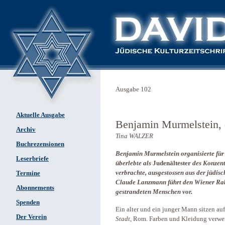
Ausgabe 102
Aktuelle Ausgabe
Benjamin Murmelstein, 
Archiv
Tina WALZER
Buchrezensionen
Benjamin Murmelstein organisierte für
Leserbriefe
überlebte als
Judenältester
des Konzent
verbrachte,
ausgestossen aus der jüdisc
Termine
Claude Lanzmann führt den Wiener Rab
Abonnements
gestrandeten Menschen vor.
Spenden
Ein alter und ein junger Mann sitzen au
Der Verein
Stadt
, Rom. Farben und Kleidung verwe