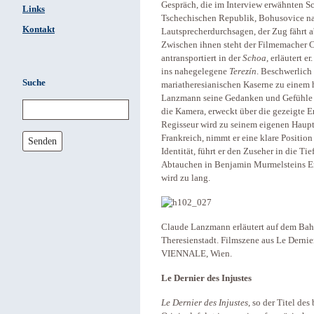
Gespräch, die im Interview erwähnten Sc
Links
Tschechischen Republik, Bohusovice nad
Kontakt
Lautsprecherdurchsagen, der Zug fährt a
Zwischen ihnen steht der Filmemacher 
antransportiert in der
Schoa
, erläutert 
ins nahegelegene
Terezín
. Beschwerlich 
Suche
mariatheresianischen Kaserne zu einem h
Lanzmann seine Gedanken und Gefühle z
die Kamera, erweckt über die gezeigte Er
Regisseur wird zu seinem eigenen Hauptd
Frankreich, nimmt er eine klare Position
Senden
Identität, führt er den Zuseher in die T
Abtauchen in Benjamin Murmelsteins E
wird zu lang.
Claude Lanzmann erläutert auf dem Bah
Theresienstadt. Filmszene aus Le Dernie
VIENNALE, Wien.
Le Dernier des Injustes
Le Dernier des Injustes
, so der Titel de