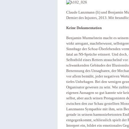
Claude Lanzmann (li) und Benjamin Mur
Dernier des Injustes, 2013. Mit freun
Keine Dokumentation
Benjamin Murmelstein macht es seinem 
wirkt arrogant, machtbewusst, selbstgere
Sinnfrage der
Schoa
-Überlebenden vermi
fatal an NS-Sprüche erinnert. Und doch,
Selbstbild eines Retters strauchelnd vor s
schwankenden Gebäudes der Illusionslosi
Benennung des Unsagbaren, der Mechanis
vor allem bemüht, jeder negativen Wert
tiefes Unbehagen. Bei den wenigen gezei
Organisator gewesen zu sein. Wie zufri
eigenen Aussagen so gut kannte wie kei
selbst, aber auch seinen Protagonisten 
zwischen den zur Schau gestellten Mons
Lanzmanns Sympathie mit ihm, sein Bemüh
gerade in seinem harmoniebetonten End
entgegenkommt, schliesslich spielt der 
Interpret ein, bildet ein emotionales G