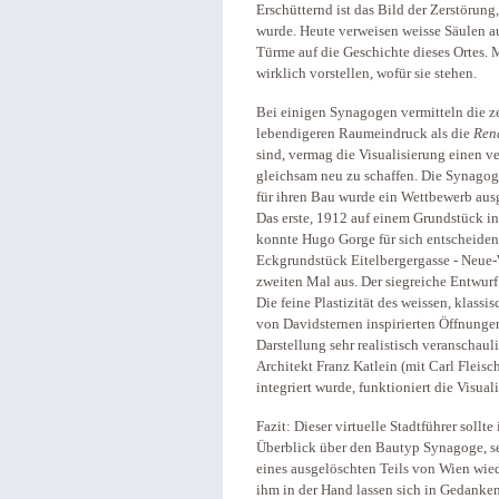
Erschütternd ist das Bild der Zerstörung
wurde. Heute verweisen weisse Säulen au
Türme auf die Geschichte dieses Ortes. 
wirklich vorstellen, wofür sie stehen.
Bei einigen Synagogen vermitteln die z
lebendigeren Raumeindruck als die
Ren
sind, vermag die Visualisierung einen v
gleichsam neu zu schaffen. Die Synagoge 
für ihren Bau wurde ein Wettbewerb ausg
Das erste, 1912 auf einem Grundstück i
konnte Hugo Gorge für sich entscheiden
Eckgrundstück Eitelbergergasse - Neue
zweiten Mal aus. Der siegreiche Entwurf
Die feine Plastizität des weissen, klas
von Davidsternen inspirierten Öffnunge
Darstellung sehr realistisch veranschau
Architekt Franz Katlein (mit Carl Fleisc
integriert wurde, funktioniert die Visua
Fazit: Dieser virtuelle Stadtführer sollt
Überblick über den Bautyp Synagoge, s
eines ausgelöschten Teils von Wien wie
ihm in der Hand lassen sich in Gedank