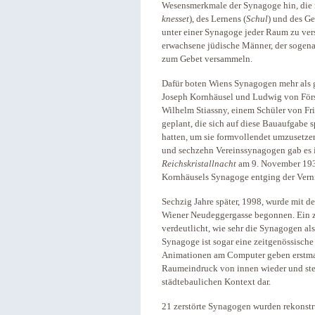
Wesensmerkmale der Synagoge hin, die
knesset
), des Lernens (
Schul
) und des Ge
unter einer Synagoge jeder Raum zu vers
erwachsene jüdische Männer, der sogen
zum Gebet versammeln.
Dafür boten Wiens Synagogen mehr als g
Joseph Kornhäusel und Ludwig von Först
Wilhelm Stiassny, einem Schüler von Fr
geplant, die sich auf diese Bauaufgabe sp
hatten, um sie formvollendet umzusetz
und sechzehn Vereinssynagogen gab es i
Reichskristallnacht
am 9. November 1938 
Kornhäusels Synagoge entging der Vern
Sechzig Jahre später, 1998, wurde mit de
Wiener Neudeggergasse begonnen. Ein z
verdeutlicht, wie sehr die Synagogen al
Synagoge ist sogar eine zeitgenössisch
Animationen am Computer geben erstmal
Raumeindruck von innen wieder und ste
städtebaulichen Kontext dar.
21 zerstörte Synagogen wurden rekonstr