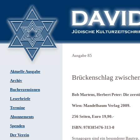
Ausgabe 85
Aktuelle Ausgabe
Brückenschlag zwische
Archiv
Buchrezensionen
Bob Martens, Herbert Peter: Die zerst
Leserbriefe
Wien: Mandelbaum Verlag 2009.
Termine
256 Seiten, Euro 19,90.-
Abonnements
Spenden
ISBN: 978385476-313-0
Der Verein
Synagogen sind ein besonderer Bautyp, de