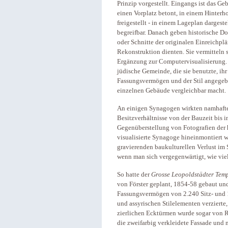
Prinzip vorgestellt. Eingangs ist das Ge
einen Vorplatz betont, in einem Hinterh
freigestellt - in einem Lageplan darges
begreifbar. Danach geben historische Do
oder Schnitte der originalen Einreichplä
Rekonstruktion dienten. Sie vermitteln 
Ergänzung zur Computervisualisierung. 
jüdische Gemeinde, die sie benutzte, ih
Fassungsvermögen und der Stil angegebe
einzelnen Gebäude vergleichbar macht.
An einigen Synagogen wirkten namhafte 
Besitzverhältnisse von der Bauzeit bis i
Gegenüberstellung von Fotografien der h
visualisierte Synagoge hineinmontiert w
gravierenden baukulturellen Verlust im 
wenn man sich vergegenwärtigt, wie vie
So hatte der
Grosse Leopoldstädter Tem
von Förster geplant, 1854-58 gebaut un
Fassungsvermögen von 2.240 Sitz- und 1
und assyrischen Stilelementen verzierte
zierlichen Ecktürmen wurde sogar von Ru
die zweifarbig verkleidete Fassade und 