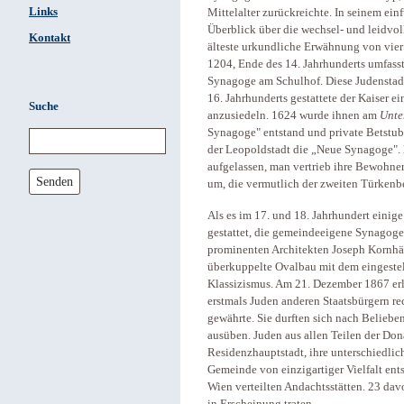
Links
Mittelalter zurückreichte. In seinem ei
Überblick über die wechsel- und leidvo
Kontakt
älteste urkundliche Erwähnung von vier 
1204, Ende des 14. Jahrhunderts umfasst
Synagoge am Schulhof. Diese Judenstad
16. Jahrhunderts gestattete der Kaiser e
Suche
anzusiedeln. 1624 wurde ihnen am
Unte
Synagoge" entstand und private Betstube
der Leopoldstadt die „Neue Synagoge". 
aufgelassen, man vertrieb ihre Bewohne
Senden
um, die vermutlich der zweiten Türkenb
Als es im 17. und 18. Jahrhundert eini
gestattet, die gemeindeeigene Synagoge 
prominenten Architekten Joseph Kornhä
überkuppelte Ovalbau mit dem eingestel
Klassizismus. Am 21. Dezember 1867 erli
erstmals Juden anderen Staatsbürgern rec
gewährte. Sie durften sich nach Beliebe
ausüben. Juden aus allen Teilen der Do
Residenzhauptstadt, ihre unterschiedlic
Gemeinde von einzigartiger Vielfalt ent
Wien verteilten Andachtsstätten. 23 da