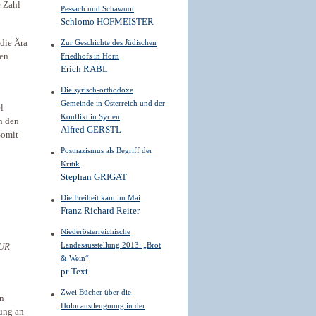
e Zahl
Pessach und Schawuot
Schlomo HOFMEISTER
die Ära
Zur Geschichte des Jüdischen
gen
Friedhofs in Horn
Erich RABL
Die syrisch-orthodoxe
Gemeinde in Österreich und der
l
Konflikt in Syrien
n den
Alfred GERSTL
Somit
Postnazismus als Begriff der
Kritik
Stephan GRIGAT
Die Freiheit kam im Mai
Franz Richard Reiter
Niederösterreichische
Landesausstellung 2013: „Brot
TUR
& Wein“
pr-Text
Zwei Bücher über die
en
Holocaustleugnung in der
rung an