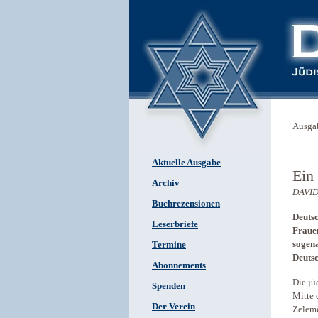
Ausga
Aktuelle Ausgabe
Ein
Archiv
DAVID
Buchrezensionen
Deutsc
Leserbriefe
Frauen
sogena
Termine
Deuts
Abonnements
Die jü
Spenden
Mitte 
Der Verein
Zeleme