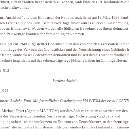
hkeit, sich in Städten frei ansiedeln zu können, sank Ende des 19. Jahrhunderts di
dischen Einwohner.
m „Anschluss" und dem Einmarsch der Nationalsozialisten am 13.März 1938 fand 
hen Lebens ein jähes Ende. Bereits zwei Tage zuvor kam es zu ersten Ausschreitun
Juden. Binnen zwei Wochen wurden alle jüdischen Bewohner aus ihrem Heimatort
eben. Nur wenige konnten der Vernichtung entkommen.
Jahre hat ein 1949 aufgestellter Gedenkstein an den von den Nazis zerstörten Tempe
rt. Im Zuge des Verkaufs des Grundstückes und der Neuerrichtung eines Gebäudes i
 Jahren wurde dieser Gedenkstein demontiert und ist seit damals nicht auffindbar. 
hrzehnte lang nichts auf das seinerzeitige rege jüdische Leben im Ort hingewiesen.
Vordere Ansicht
intere Ansicht, Foto: Mit freundlicher Genehmigung MA PITOM der event AGEN
 Michael Feyer (Agentur MA PITOM) war dies Anlass, initiativ zu werden, um den
d des Vergessens zu beenden. Nach zweijähriger Vorbereitung - und dank viel
ugungsarbeit - wurde vor kurzem im Zentrum von Deutschkreutz, in der ehemalig
gasse", die heute die Hauptstrasse bildet, ein eindrucksvolles Denkmal zur Erinne