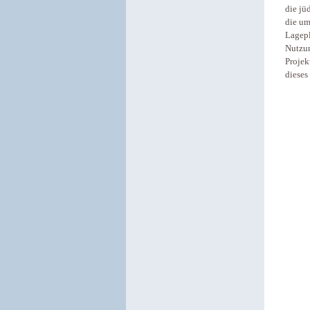
die jü
die um
Lagepl
Nutzun
Projek
dieses