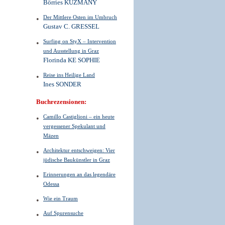
Börries KUZMANY
Der Mittlere Osten im Umbruch
Gustav C. GRESSEL
Surfing on StyX – Intervention
und Ausstellung in Graz
Florinda KE SOPHIE
Reise ins Heilige Land
Ines SONDER
Buchrezensionen:
Camillo Castiglioni – ein heute
vergessener Spekulant und
Mäzen
Architektur entschweigen: Vier
jüdische Baukünstler in Graz
Erinnerungen an das legendäre
Odessa
Wie ein Traum
Auf Spurensuche