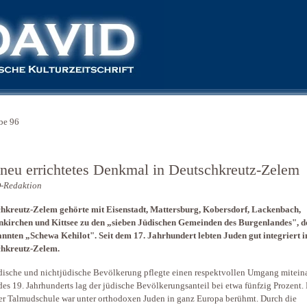
be 96
 neu errichtetes Denkmal in Deutschkreutz-Zelem
-Redaktion
hkreutz-Zelem gehörte mit Eisenstadt, Mattersburg, Kobersdorf, Lackenbach,
kirchen und Kittsee zu den „sieben Jüdischen Gemeinden des Burgenlandes", d
nnten „Schewa Kehilot". Seit dem 17. Jahrhundert lebten Juden gut integriert i
chkreutz-Zelem.
dische und nichtjüdische Bevölkerung pflegte einen respektvollen Umgang mitein
des 19. Jahrhunderts lag der jüdische Bevölkerungsanteil bei etwa fünfzig Prozent.
r Talmudschule war unter orthodoxen Juden in ganz Europa berühmt. Durch die