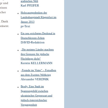
arabischen Welt
oge und
Karl PFEIFER
 einen
scher
Holocaustgedenken der
Landeshauptstadt Klagenfurt im
. Dank
Jänner 2013
räsent.
pr-Text
Ein neu errichtetes Denkmal in
Deutschkreutz-Zelem
DAVID-Redaktion
„Die meisten Länder machten
ihre Grenzen für jüdische
Flüchtlinge dicht“
Kerstin KELLERMANN
„Fremde im Visier“ – Fotoalben
aus dem Zweiten Weltkrieg
Alexander VERDNIK
Brody. Eine Stadt im
Spannungsfeld zwischen
ukrainischer Gegenwart und
jüdisch-österreichischer
Vergangenheit