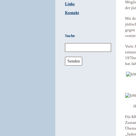
Möglic
Links
der jü
Kontakt
Mit de
jüdisc
gegen 
Suche
vertri
Viele 
erinne
1970er
Senden
hat Ja
H
Für KR
Zustan
Überze
„Juden