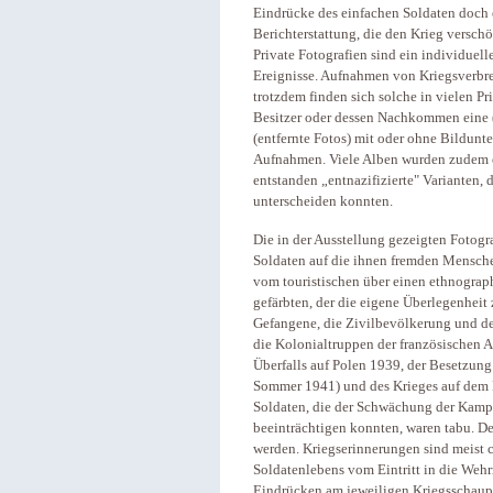
Eindrücke des einfachen Soldaten doch e
Berichterstattung, die den Krieg versc
Private Fotografien sind ein individuelle
Ereignisse. Aufnahmen von Kriegsverbre
trotzdem finden sich solche in vielen Pr
Besitzer oder dessen Nachkommen eine (
(entfernte Fotos) mit oder ohne Bildunte
Aufnahmen. Viele Alben wurden zudem e
entstanden „entnazifizierte" Varianten, 
unterscheiden konnten.
Die in der Ausstellung gezeigten Fotogr
Soldaten auf die ihnen fremden Mensche
vom touristischen über einen ethnograph
gefärbten, der die eigene Überlegenheit
Gefangene, die Zivilbevölkerung und de
die Kolonialtruppen der französischen 
Überfalls auf Polen 1939, der Besetzun
Sommer 1941) und des Krieges auf dem 
Soldaten, die der Schwächung der Kamp
beeinträchtigen konnten, waren tabu. De
werden. Kriegserinnerungen sind meist 
Soldatenlebens vom Eintritt in die Wehr
Eindrücken am jeweiligen Kriegsschaupl