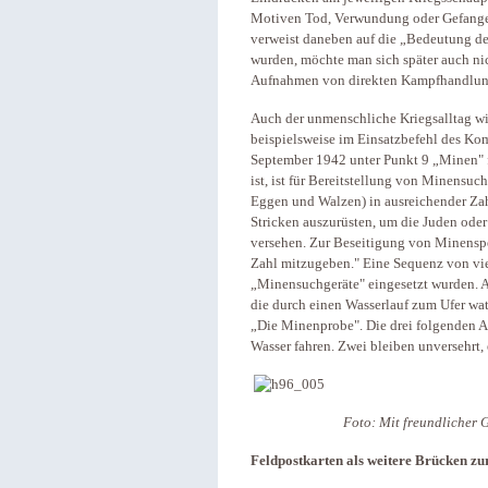
Motiven Tod, Verwundung oder Gefangen
verweist daneben auf die „Bedeutung der
wurden, möchte man sich später auch nic
Aufnahmen von direkten Kampfhandlung
Auch der unmenschliche Kriegsalltag wir
beispielsweise im Einsatzbefehl des K
September 1942 unter Punkt 9 „Minen"
ist, ist für Bereitstellung von Minensu
Eggen und Walzen) in ausreichender Zahl
Stricken auszurüsten, um die Juden ode
versehen. Zur Beseitigung von Minenspe
Zahl mitzugeben." Eine Sequenz von vie
„Minensuchgeräte" eingesetzt wurden. Au
die durch einen Wasserlauf zum Ufer wate
„Die Minenprobe". Die drei folgenden A
Wasser fahren. Zwei bleiben unversehrt, 
Foto: Mit freundlicher
Feldpostkarten als weitere Brücken z