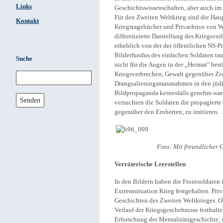
Links
Geschichtswissenschaften, aber auch im
Für den Zweiten Weltkrieg sind die Haup
Kontakt
Kriegstagebücher und Privatfotos von W
differenzierte Darstellung des Kriegsver
erheblich von der der öffentlichen NS-P
Bilderfundus des einfachen Soldaten tau
Suche
nicht für die Augen in der „Heimat" bes
Kriegsverbrechen, Gewalt gegenüber Zi
Drangsalierungsmassnahmen in den jüdis
Bildpropaganda keinesfalls genehm ware
Senden
versuchten die Soldaten die propagierte
gegenüber den Eroberten, zu imitieren.
Foto: Mit freundlicher
Verräterische Leerstellen
In den Bildern haben die Frontsoldaten 
Extremsituation Krieg festgehalten. Pri
Geschichten des Zweiten Weltkrieges. O
Verlauf der Kriegsgeschehnisse festhalten
Erforschung der Mentalitätsgeschichte