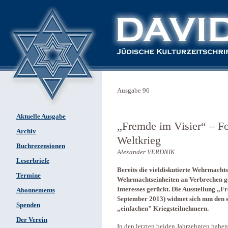
Ausgabe 96
Aktuelle Ausgabe
„Fremde im Visier“ – F
Archiv
Weltkrieg
Buchrezensionen
Alexander VERDNIK
Leserbriefe
Bereits die vieldiskutierte Wehrmachts
Termine
Wehrmachtseinheiten an Verbrechen geg
Interesses gerückt. Die Ausstellung „
Abonnements
September 2013) widmet sich nun den 
Spenden
„einfachen" Kriegsteilnehmern.
Der Verein
In den letzten beiden Jahrzehnten haben