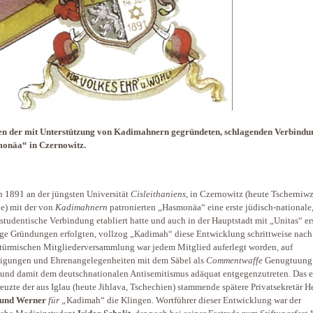
n der mit Unterstützung von Kadimahnern gegründeten, schlagenden Verbindu
onäa“ in Czernowitz.
h 1891 an der jüngsten Universität
Cisleithaniens
, in Czernowitz (heute Tscherniwz
e) mit der von
Kadimahnern
patronierten „Hasmonäa“ eine erste jüdisch-nationale
studentische Verbindung etabliert hatte und auch in der Hauptstadt mit „Unitas“ er
ige Gründungen erfolgten, vollzog „Kadimah“ diese Entwicklung schrittweise nach.
stürmischen Mitgliederversammlung war jedem Mitglied auferlegt worden, auf
igungen und Ehrenangelegenheiten mit dem Säbel als
Commentwaffe
Genugtuung
und damit dem deutschnationalen Antisemitismus adäquat entgegenzutreten. Das e
euzte der aus Iglau (heute Jihlava, Tschechien) stammende spätere Privatsekretär H
und Werner
für „
Kadimah“ die Klingen. Wortführer dieser Entwicklung war der