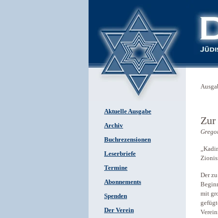
Ausga
Aktuelle Ausgabe
Zur
Archiv
Gregor
Buchrezensionen
„Kadim
Leserbriefe
Zioni
Termine
Der zu
Abonnements
Beginn
mit gr
Spenden
gefügt
Der Verein
Verein