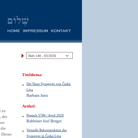
Titelthema:
Die Neue Synagoge von Česká
Lípa
Barbara Janu
Artikel:
d zu
Pessach 5786 / April 2026
, der
Rabbiner Joel Berger
ker
 die
Virtuelle Rekonstruktion der
 Dieser
Synagoge in Česká Lípa