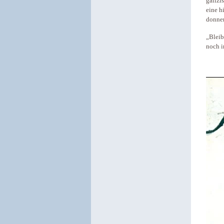
galizi
eine h
donne
„Bleib
noch i