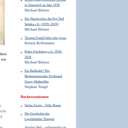
in Österreich im Jahr 1938
Michael Bittner
Der Handwerker des Pop Neil
Sedaka s.A. (1939–2026)
Michael Bittner
Thomas Frankl lebte sehr gerne
Kerstin Kellermann
Pedro Friedeberg s.A. 1936-
 dem
2026
 wie
Michael Bittner
Ein Radikaler? Der
Biedermeiermaler Ferdinand
Georg Waldmüller
Stephan Templ
Buchrezensionen:
Stefan Zweig – Felix Braun
n
sche
Die Geschichte des
nd
Lepoldstädter Tempels
te
Amalies Welt – auferstanden im