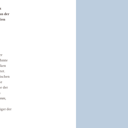
t
an der
Wien
er
ühmte
nken
tet.
ischen
ie
e der
n
amm,
iger der