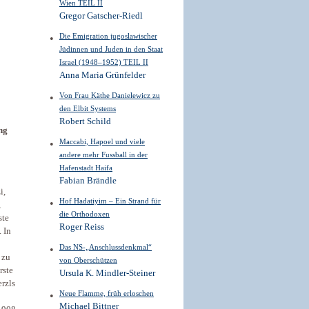
Wien TEIL II
Gregor Gatscher-Riedl
Die Emigration jugoslawischer
Jüdinnen und Juden in den Staat
Israel (1948–1952) TEIL II
Anna Maria Grünfelder
Von Frau Käthe Danielewicz zu
den Elbit Systems
Robert Schild
ng
Maccabi, Hapoel und viele
andere mehr Fussball in der
Hafenstadt Haifa
Fabian Brändle
i,
Hof Hadatiyim – Ein Strand für
,
die Orthodoxen
ste
Roger Reiss
 In
Das NS-„Anschlussdenkmal“
 zu
von Oberschützen
rste
Ursula K. Mindler-Steiner
erzls
Neue Flamme, früh erloschen
Michael Bittner