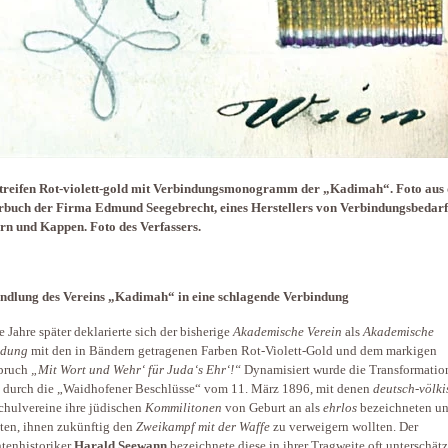
treifen Rot-violett-gold mit Verbindungsmonogramm der „Kadimah“. Foto aus
rbuch der Firma Edmund Seegebrecht, eines Herstellers von Verbindungsbedarf
n und Kappen. Foto des Verfassers.
dlung des Vereins „Kadimah“ in eine schlagende Verbindung
 Jahre später deklarierte sich der bisherige
Akademische Verein
als
Akademische
ndung
mit den in Bändern getragenen Farben Rot-Violett-Gold und dem markigen
pruch
„Mit Wort und Wehr‘ für Juda‘s Ehr‘!“
Dynamisiert wurde die Transformatio
durch die „Waidhofener Beschlüsse“ vom 11. März 1896, mit denen
deutsch-völki
hulvereine ihre jüdischen
Kommilitonen
von Geburt an als
ehrlos
bezeichneten u
gten, ihnen zukünftig den
Zweikampf mit der Waffe
zu verweigern wollten. Der
tenhistoriker
Harald Seewann
bezeichnete diese in ihrer Tragweite oft unterschätz