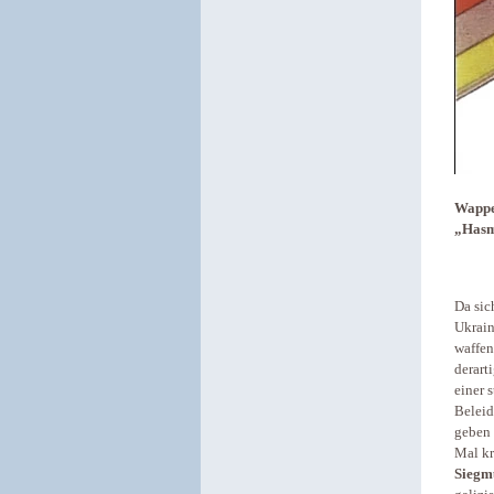
Wappe
„Hasm
Da sic
Ukrain
waffen
derart
einer 
Beleid
geben 
Mal kr
Siegm