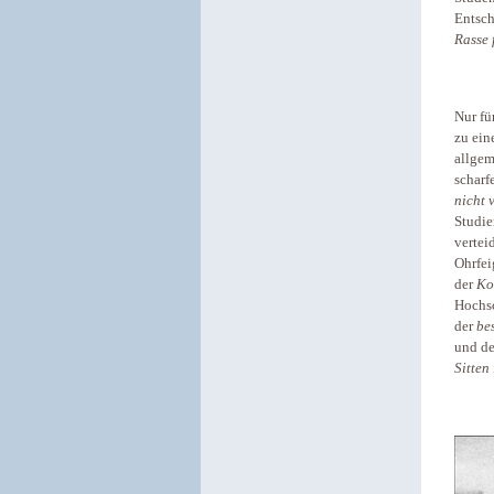
Entsch
Rasse 
Nur fü
zu ein
allgem
scharf
nicht 
Studie
vertei
Ohrfei
der
Ko
Hochsc
der
be
und de
Sitten