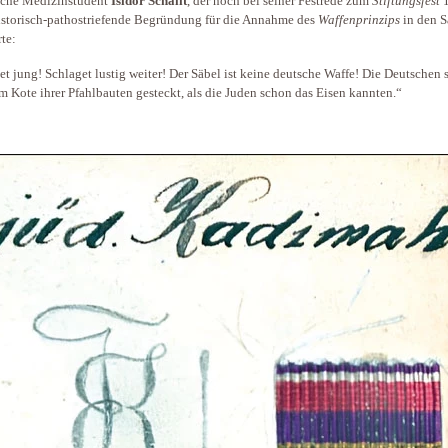
sche Medizinstudent
Isidor Schalit
, der noch bei seiner Festrede zum
Stiftungsfest
1
istorisch-pathostriefende Begründung für die Annahme des
Waffenprinzips
in den S
rte:
et jung! Schlaget lustig weiter! Der Säbel ist keine deutsche Waffe! Die Deutschen 
m Kote ihrer Pfahlbauten gesteckt, als die Juden schon das Eisen kannten.“