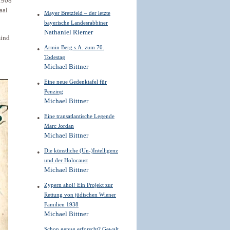
908
aal
Mayer Bretzfeld – der letzte
bayerische Landesrabbiner
Nathaniel Riemer
sind
Armin Berg s.A. zum 70.
Todestag
Michael Bittner
Eine neue Gedenktafel für
Penzing
Michael Bittner
Eine transatlantische Legende
Marc Jordan
Michael Bittner
Die künstliche (Un-)Intelligenz
und der Holocaust
Michael Bittner
Zypern ahoi! Ein Projekt zur
Rettung von jüdischen Wiener
Familien 1938
Michael Bittner
Schon genug erforscht? Gewalt