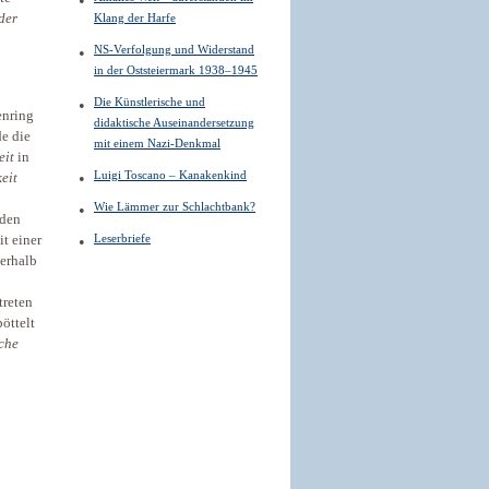
der
Klang der Harfe
NS-Verfolgung und Widerstand
in der Oststeiermark 1938–1945
Die Künstlerische und
enring
didaktische Auseinandersetzung
e die
mit einem Nazi-Denkmal
eit
in
Luigi Toscano – Kanakenkind
eit
Wie Lämmer zur Schlachtbank?
nden
Leserbriefe
t einer
nerhalb
treten
öttelt
che