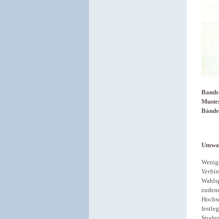
Bands
Muste
Bänder
Umwan
Wenige
Verbi
Wahls
zudem 
Hochsc
festle
Studen