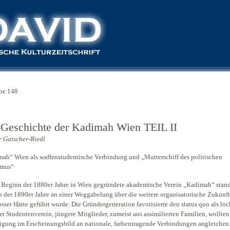
be 148
 Geschichte der Kadimah Wien TEIL II
 Gatscher-Riedl
ah“ Wien als waffen­studentische Verbindung und „Mutterschiff des politischen
smus“
 Beginn der 1880er Jahre in Wien gegründete akademische Verein „Kadimah“ stan
 der 1890er Jahre an einer Weggabelung über die weitere organisatorische Zukunft
osser
Härte geführt wurde. Die Gründergeneration favorisierte den status quo als loc
er Studentenverein, jüngere Mitglieder, zumeist aus assimilierten Familien, wollten
igung im Erscheinungsbild an nationale, farbentragende Verbindungen angleichen.