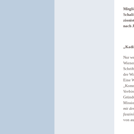
Mitgli
Schali
zionis
nach J
„Kadim
Nur we
Wiener
Schrif
der W
Eine W
„Komme
Verbi
Gründu
Missi
mit de
faszin
von au