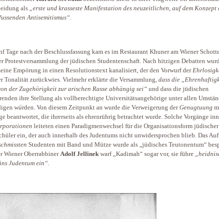
eidung als
„erste und krasseste Manifestation des neuzeitlichen, auf dem Konzept 
fussenden Antisemitismus“.
nf Tage nach der Beschlussfassung kam es im Restaurant Khuner am Wiener Schott
er Protestversammlung der jüdischen Studentenschaft. Nach hitzigen Debatten wurd
eine Empörung in einen Resolutionstext kanalisiert, der den Vorwurf der
Ehrlosigk
er Tonalität zurückwies. Vielmehr erklärte die Versammlung,
dass die „Ehrenhaftigk
von der Zugehörigkeit zur arischen Rasse abhängig sei“
und dass die jüdischen
renden ihre Stellung als vollberechtigte Universitätsangehörige unter allen Umstä
digen w
ü
rden. Von diesem Zeitpunkt an wurde die Verweigerung der
Genugtuung
mi
ge beantwortet, die ihrerseits als ehrenrührig betrachtet wurde. Solche Vorgänge in
rporationen
leiteten einen Paradigmenwechsel für die Organisationsform jüdischer
hüler ein, der auch innerhalb des Judentums nicht unwidersprochen blieb. Das Auf
schmissten
Studenten mit Band und Mütze wurde als „jüdisches Teutonentum“ besp
r Wiener Oberrabbiner
Adolf
Jellinek
warf „Kadimah“ sogar vor, sie führe
„heidnis
 ins Judentum ein“.