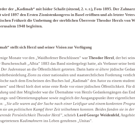
eder der „Kadimah“ mit Isidor Schalit (sitzend, 2. v. r.), Foto 1895. Der Zahnarz
t wird 1897 den Ersten Zionistenkongress in Basel eröffnen und als letzter Veter
tischen Frühzeit die Umbettung der sterblichen Überreste Theodor Herzls von 
erusalem 1948 begleiten.
ah“ stellt sich Herzl und seiner Vision zur Verfügung
nige Monate vor den „Waidhofener Beschlüssen“ war
Theodor Herzl
, der bei sein
 Burschenschaft „Albia“ 1883 das Band niedergelegt hatte, als Verfasser seine ber
t
Der Judenstaat
an die Öffentlichkeit getreten. Darin hatte er
ältere
jüdische Geda
iederbesiedelung
Zions
zu einer nationalen und staatsrechtlichen Forderung verdich
oche nach dem Erscheinen des Buches lud „Kadimah“ den Autor zu einem student
rs“ und Herzl hielt dort seine erste Rede vor einer jüdischen Öffentlichkeit. Für d
ndung
und ihre Mitglieder war die Übernahme von Herzls Gedankengängen das End
ngs- und Orientierungsphase sowie zugleich der Ausgangspunkt ihrer eigentliche
on:
„Sie alle waren auf der Suche nach einer Leitfigur und einem konkreten Progr
m sie am politischen Kampf ihrer Zeit teilnehmen konnten. Beides fanden sie in der
ierende Persönlichkeit Theodor Herzl“,
schrieb
Lord George Weidenfeld
, Angehör
sgetretenen
Kadimahnern
ins Leben gerufenen „Unitas“.