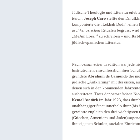
Jüdische Theologie und Literatur erleb
Reich
:
Joseph Caro
stellte den „Shulk
komponierte die „Lekhah Dodi”, einen
aschkenasischen
Ritualen begrüsst wird
6
„MeAm Loez”
zu schreiben – und
Rabb
jüdisch-spanischen Literatur.
Nach
osmanischer
Tradition war jede ni
Institutionen, einschliesslich ihrer Sch
gründete
Abraham de Camondo
die m
jüdische „Aufklärung” mit der ersten, a
denen sich in den kommenden Jahrzente
ausbreiteten. Trotz der
osmanischen
Nie
Kemal Atatürk
im Jahr 1923, dass durc
unabhängiger Staat innerhalb ihrer (bis
gewährte zugleich den drei wichtigsten
(Griechen, Armeniern und Juden) sogenan
ihre eigenen Schulen, sozialen Einrich