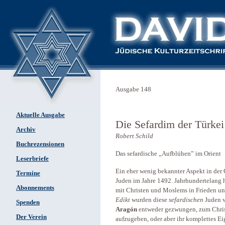
Ausgabe 148
Aktuelle Ausgabe
Die Sefardim der Türkei
Archiv
Robert Schild
Buchrezensionen
Das sefardische „Aufblühen” im Orient
Leserbriefe
Ein eher wenig bekannter Aspekt in der 
Termine
Juden im Jahre 1492. Jahrhundertelang h
Abonnements
mit Christen und Moslems in Frieden un
Edikt
wurden diese
sefardischen
Juden 
Spenden
Aragón
entweder gezwungen, zum Christ
Der Verein
aufzugeben, oder aber ihr komplettes Ei