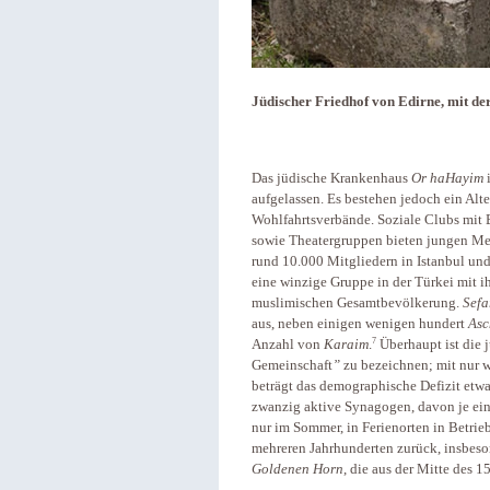
Jüdischer Friedhof von Edirne, mit der
Das jüdische Krankenhaus
Or haHayim
i
aufgelassen. Es bestehen jedoch ein Al
Wohlfahrtsverbände. Soziale Clubs mit 
sowie Theatergruppen bieten jungen Mens
rund 10.000 Mitgliedern in Istanbul und
eine winzige Gruppe in der Türkei mit ih
muslimischen Gesamtbevölkerung.
Sefa
aus, neben einigen wenigen hundert
Asc
7
Anzahl von
Karaim
.
Überhaupt ist die 
Gemeinschaft
”
zu bezeichnen; mit nur
beträgt das demographische Defizit etwa 
zwanzig aktive Syna­gogen, davon je ein
nur im Sommer, in Ferienorten in Betrie
mehreren Jahrhunderten zurück, insbes
Goldenen Horn
, die aus der Mitte des 