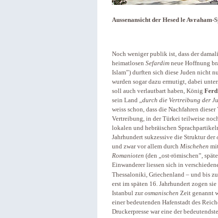
Aussenansicht der Hesed le Avraham-Sy
Noch weniger publik ist, dass der dama
heimatlosen
Sefardim
neue Hoffnung bra
Islam”) durften sich diese Juden nicht n
wurden sogar dazu ermutigt, dabei unte
soll auch verlautbart haben, König
Ferd
sein Land „
durch die Vertreibung der Ju
weiss schon, dass die Nachfahren dieser
Vertreibung, in der Türkei teilweise noc
lokalen und hebräischen Sprachpartikel
Jahrhundert sukzessive die Struktur der
und zwar vor allem durch
Mischehen
mit
Romanioten
(den „ost-römischen”, späte
Einwanderer liessen sich in verschiede
Thessaloniki, Griechenland – und bis z
erst im späten 16. Jahrhundert zogen sie
Istanbul zur
osmanischen
Zeit genannt 
einer bedeutenden Hafenstadt des Reich
Druckerpresse war eine der bedeutendst