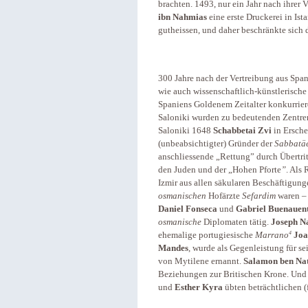
brachten. 1493, nur ein Jahr nach ihrer
ibn Nahmias
eine erste Druckerei in Ist
gutheissen, und daher ­beschränkte sich d
300 Jahre nach der Vertreibung aus Sp
wie auch wissenschaftlich-künstlerische
Spaniens Goldenem Zeitalter konkurrieren
Saloniki wurden zu bedeutenden Zentre
Saloniki 1648
Schabbetai Zvi
in Ersche
(unbeabsichtigter) Gründer der
Sabbatä
anschliessende „Rettung” durch Übertri
den Juden und der „Hohen Pforte
”
. Als
Izmir aus allen säkularen Beschäftigunge
osmanischen
Hofärzte
Sefardim
waren –
Daniel
Fonseca
und
Gabriel Buenauen
osmanische
Diplomaten tätig.
Joseph Na
4
ehemalige portugiesische
Marrano
Joa
Mandes
, wurde als Gegenleistung für s
von Mytilene ernannt.
Salamon ben Na
Beziehungen zur Britischen Krone. Und
und
Esther Kyra
übten beträchtlichen (