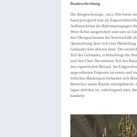
Baubeschreibung
Die dreigeschossige, circa 19m breite 
bautypologisch klar als
Emporenbasilik
Aufbauschema der
Reformsynagogen
ihr
West-Achse ausgerichtet und wies in Län
den Obergeschossen der Seitenschiffe d
Querrichtung lässt sich eine Dreiteilung 
Gebäudes klar ablesen lässt: Der westliche
Teil des Gebäudes, er beherbergt die Vo
und den Chor. Der mittlere Teil des Bauw
den eigentlichen Bet­saal. Im Erdgeschos
angeordneten Emporen im ersten und zwei
östlichen Baukörpers befanden sich
Bim
Bereiches waren Räu­me untergebracht, d
lagen ablesbar ist; naheliegend wäre, d
handelte.