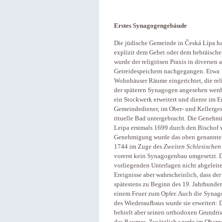
Erstes Synagogengebäude
Die jüdische Gemeinde in Česká Lípa hat
explizit dem Gebet oder dem hebräische
wurde der religiösen Praxis in diverse
Getreidespeichern nachgegangen. Etwa 
Wohnhäuser Räume eingerichtet, die reli
der späteren Synagogen angesehen werd
ein Stockwerk erweitert und diente im 
Gemeindediener, im Ober- und Kellerges
rituelle Bad untergebracht. Die Geneh
Leipa erstmals 1699 durch den Bischof v
Genehmigung wurde das oben genannte
1744 im Zuge des
Zweiten Schlesischen
vorerst kein Synagogenbau umgesetzt. D
vorliegenden Unterlagen nicht abgeleite
Ereignisse aber wahrscheinlich, dass der
spätestens zu Beginn des 19. Jahrhunderts
einem Feuer zum Opfer. Auch die Synago
des Wiederaufbaus wurde sie erweitert: 
behielt aber seinen orthodoxen Grundriss