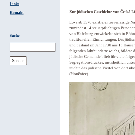
Links
Zur jüdischen Geschichte von Česká L
Kontakt
Etwa ab 1570 existieren zuverlässige N
zumindest 14 steuerpflichtigen Persone
von Habsburg
entwickelte sich in Böh
Suche
traditionellen Einrichtungen. Das jüdisc
und bestand im Jahr 1730 aus 15 Häuser
folgenden Jahrhunderte wuchs, bildete 
jüdische Gemeinde blieb für viele folge
Senden
Segregationsdruckes, mehrheitlich unte
reichte das jüdische Viertel von dort üb
(Ploučnice).