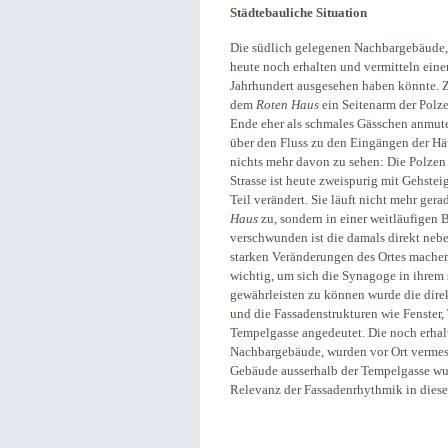
Städtebauliche Situation
Die südlich gelegenen Nachbargebäude
heute noch erhalten und vermitteln eine
Jahrhundert ausgesehen haben könnte. Z
dem
Roten Haus
ein Seitenarm der Polz
Ende eher als schmales Gässchen anmutet
über den Fluss zu den Eingängen der Häu
nichts mehr davon zu sehen: Die Polzen 
Strasse ist heute zweispurig mit Gehste
Teil verändert. Sie läuft nicht mehr ger
Haus
zu, sondern in einer weitläufigen
verschwunden ist die damals direkt ne
starken Veränderungen des Ortes machen 
wichtig, um sich die Synagoge in ihrem
gewährleisten zu können wurde die dire
und die Fassadenstrukturen wie Fenster,
Tempelgasse angedeutet. Die noch erha
Nachbargebäude, wurden vor Ort vermess
Gebäude ausserhalb der Tempelgasse wur
Relevanz der Fassadenrhythmik in diesen