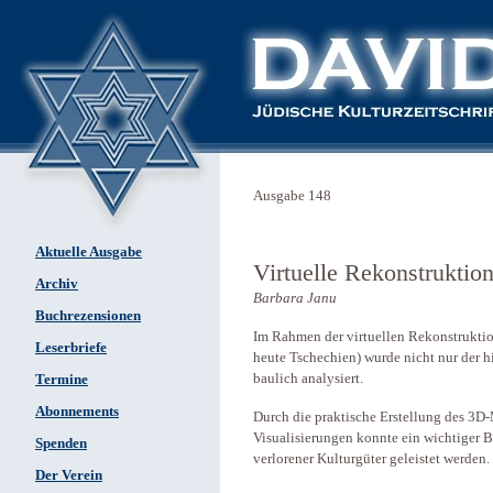
Ausgabe 148
Aktuelle Ausgabe
Virtuelle Rekonstruktio
Archiv
Barbara Janu
Buchrezensionen
Im Rahmen der virtuellen Rekonstruktio
Leserbriefe
heute Tschechien) wurde nicht nur der h
baulich analysiert.
Termine
Abonnements
Durch die praktische Erstellung des 3D
Visualisierungen konnte ein wichtiger B
Spenden
verlorener Kulturgüter geleistet werden.
Der Verein