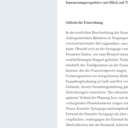
Innenraumperspektive mit Blick auf Th
Stilistische Einordnung
In der textlichen Beschreibung der Syn
Judengemeinden Böhmens in Vergange
orientalisierenden
Stil zugeordnet, was 
kann. Obwohl sich an der Synagoge vo
Elemente finden, wie zum Beispiel mina
zwiebelförmigen Kuppel gekrönte Türmc
oberhalb des Traufgesimses an der Fassa
Inneren, die die
Frauenemporen
trugen,
Formensprachen wie beispielweise Hufei
Fassadengliederung in Gelb und Rot verz
Gebäude, dessen Fassadengestaltung gän
Stilrichtungen verzichtete. Die orienta
späteren Verlauf der Planung bzw. erst 
vorliegenden Plandokumente zeigen ein 
Neuen Kasseler Synagoge
nachempfunden
Entwurf der Kasseler Synagoge als eher
verpflichtet, wohingegen der Entwurf f
Ähnlichkeiten mit der Romanik aufweist