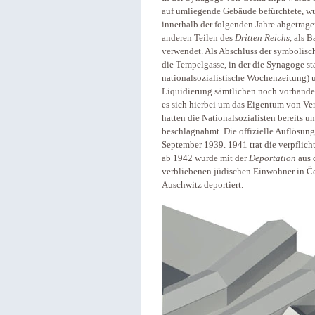
auf umliegende Gebäude befürchtete, wu
innerhalb der folgenden Jahre abgetrage
anderen Teilen des
Dritten Reichs
, als 
verwendet. Als Abschluss der symbolisc
die Tempelgasse, in der die Synagoge s
nationalsozialistische Wochenzeitung) u
Liquidierung sämtlichen noch vorhande
es sich hierbei um das Eigentum von Ve
hatten die Nationalsozialisten bereits 
beschlagnahmt. Die offizielle Auflösun
September 1939. 1941 trat die verpfli
ab 1942 wurde mit der
Deportation
aus 
verbliebenen jüdischen Einwohner in Če
Auschwitz deportiert.