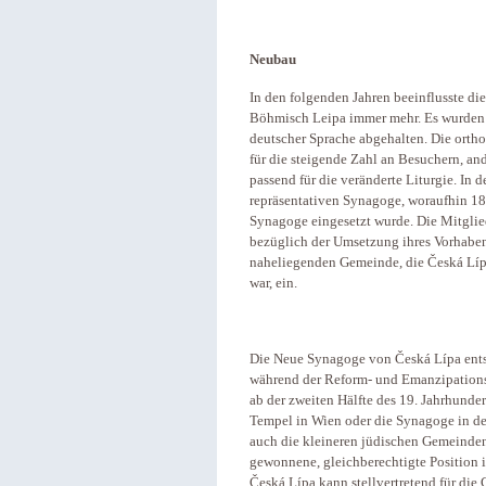
Neubau
In den folgenden Jahren beeinflusste di
Böh­misch Leipa immer mehr. Es wurden 
deutscher Sprache abgehalten. Die orth
für die steigende Zahl an Besuchern, an
passend für die veränderte Liturgie. In
repräsentativen Synagoge, woraufhin 18
Synagoge eingesetzt wurde. Die Mitglie
bezüglich der Umsetzung ihres Vorhaben
naheliegenden Gemeinde, die Česká Lí
war, ein.
Die Neue Synagoge von Česká Lípa entst
während der Reform- und Emanzipation
ab der zweiten Hälfte des 19. Jahrhund
Tempel in Wien oder die Synagoge in der
auch die kleineren jüdischen Gemeinden
gewonnene, gleichberechtigte Position 
Česká Lípa kann stellvertretend für di