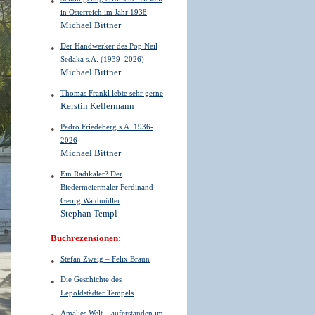
in Österreich im Jahr 1938
Michael Bittner
Der Handwerker des Pop Neil
Sedaka s.A. (1939–2026)
Michael Bittner
Thomas Frankl lebte sehr gerne
Kerstin Kellermann
Pedro Friedeberg s.A. 1936-
2026
Michael Bittner
Ein Radikaler? Der
Biedermeiermaler Ferdinand
Georg Waldmüller
Stephan Templ
Buchrezensionen:
Stefan Zweig – Felix Braun
Die Geschichte des
Lepoldstädter Tempels
Amalies Welt – auferstanden im