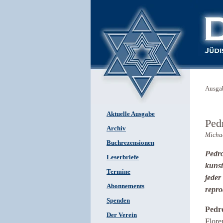
Ausga
Aktuelle Ausgabe
Ped
Archiv
Michae
Buchrezensionen
Pedro
Leserbriefe
kunst
Termine
jeder
Abonnements
repro
Spenden
Pedr
Der Verein
Flore