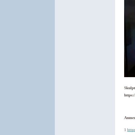
Skulp
https
Anme
1
http