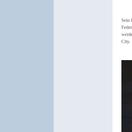
Sein 
Feder
werde
City.