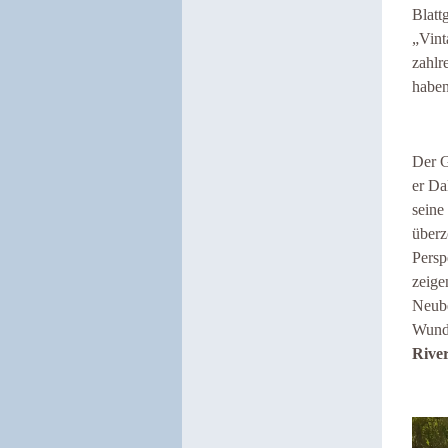
Blatt
„Vint
zahlr
haben
Der G
er Da
seine
überz
Persp
zeige
Neub
Wunde
Rive