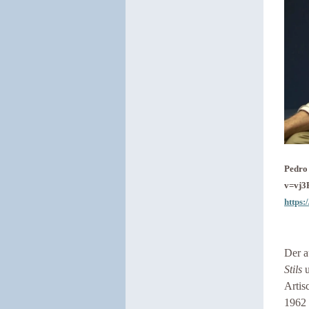
Pedro
v=vj3R
https
Der a
Stils
u
Artis
1962 