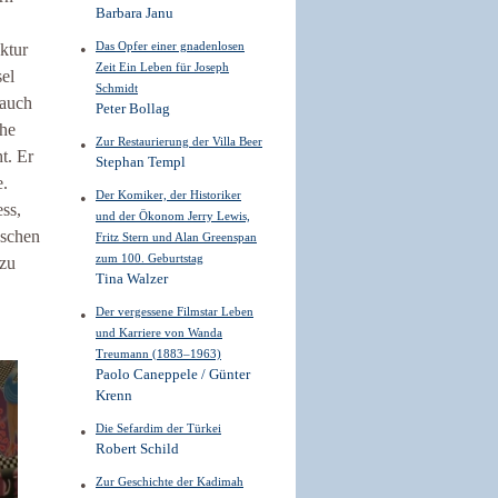
Barbara Janu
Das Opfer einer gnadenlosen
ktur
Zeit Ein Leben für Joseph
sel
Schmidt
 auch
Peter Bollag
che
Zur Restaurierung der Villa Beer
t. Er
Stephan Templ
e.
Der Komiker, der Historiker
ess,
und der Ökonom Jerry Lewis,
nschen
Fritz Stern und Alan Greenspan
zum 100. Geburtstag
zu
Tina Walzer
Der vergessene Filmstar Leben
und Karriere von Wanda
Treumann (1883–1963)
Paolo Caneppele / Günter
Krenn
Die Sefardim der Türkei
Robert Schild
Zur Geschichte der Kadimah