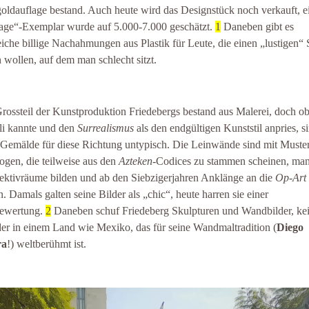
goldauflage bestand. Auch heute wird das Designstück noch verkauft, e
age“-Exemplar wurde auf 5.000-7.000 geschätzt.
1
Daneben gibt es
eiche billige Nachahmungen aus Plastik für Leute, die einen „lustigen“ 
 wollen, auf dem man schlecht sitzt.
rossteil der Kunstproduktion Friedebergs bestand aus Malerei, doch o
li kannte und den
Surrealismus
als den endgültigen Kunststil anpries, s
 Gemälde für diese Richtung untypisch. Die Leinwände sind mit Muste
ogen, die teilweise aus den
Azteken
-Codices zu stammen scheinen, ma
ektivräume bilden und ab den Siebzigerjahren Anklänge an die
Op-Art
n. Damals galten seine Bilder als „chic“, heute harren sie einer
ewertung.
2
Daneben schuf Friedeberg Skulpturen und Wandbilder, ke
r in einem Land wie Mexiko, das für seine Wandmaltradition (
Diego
ra
!) weltberühmt ist.