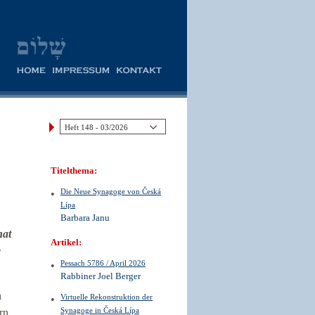
Titelthema:
Die Neue Synagoge von Česká
Lípa
Barbara Janu
hat
Artikel:
e
Pessach 5786 / April 2026
Rabbiner Joel Berger
h
Virtuelle Rekonstruktion der
Synagoge in Česká Lípa
rn