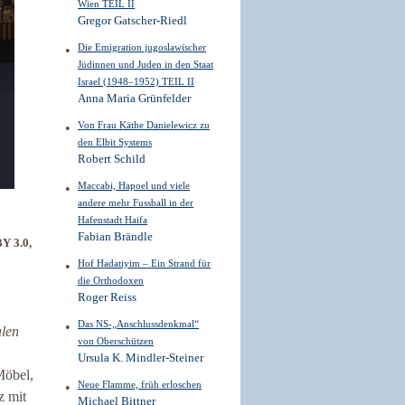
Wien TEIL II
Gregor Gatscher-Riedl
Die Emigration jugoslawischer
Jüdinnen und Juden in den Staat
Israel (1948–1952) TEIL II
Anna Maria Grünfelder
Von Frau Käthe Danielewicz zu
den Elbit Systems
Robert Schild
Maccabi, Hapoel und viele
andere mehr Fussball in der
Hafenstadt Haifa
Fabian Brändle
Y 3.0,
Hof Hadatiyim – Ein Strand für
die Orthodoxen
Roger Reiss
Das NS-„Anschlussdenkmal“
alen
von Oberschützen
Ursula K. Mindler-Steiner
Möbel,
Neue Flamme, früh erloschen
z mit
Michael Bittner