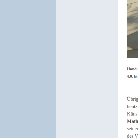
Hand 
4.0,
ht
Übrig
heutz
Künst
Math
seine
des V