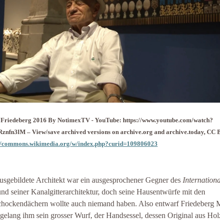
 Friedeberg 2016 By NotimexTV - YouTube: https://www.youtube.com/watch?
znfn3lM – View/save archived versions on archive.org and archive.today, CC B
://commons.wikimedia.org/w/index.php?curid=109806023
usgebildete Architekt war ein ausgesprochener Gegner des
Internation
nd seiner Kanalgitterarchitektur, doch seine Hausentwürfe mit den
chockendächern wollte auch niemand haben. Also entwarf Friedeberg 
gelang ihm sein grosser Wurf, der Handsessel, dessen Original aus Hol