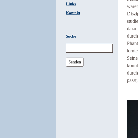
Links
waren
Kontakt
Diszi
studi
dazu 
durc
Suche
Phant
lernt
Seine
Senden
könnt
durch
passt