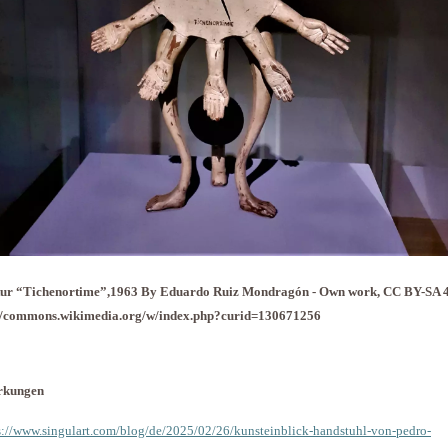
tur “Tichenortime”,1963 By Eduardo Ruiz Mondragón - Own work, CC BY-SA 4
://commons.wikimedia.org/w/index.php?curid=130671256
rkungen
s://www.singulart.com/blog/de/2025/02/26/kunsteinblick-handstuhl-von-pedro-