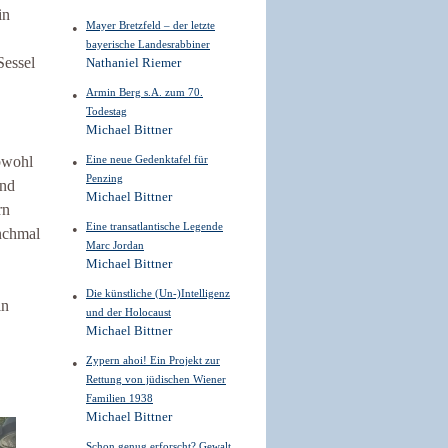
in
Mayer Bretzfeld – der letzte
bayerische Landesrabbiner
Sessel
Nathaniel Riemer
Armin Berg s.A. zum 70.
Todestag
Michael Bittner
Eine neue Gedenktafel für
bwohl
Penzing
ind
Michael Bittner
rn
Eine transatlantische Legende
nchmal
Marc Jordan
Michael Bittner
Die künstliche (Un-)Intelligenz
in
und der Holocaust
Michael Bittner
Zypern ahoi! Ein Projekt zur
Rettung von jüdischen Wiener
Familien 1938
Michael Bittner
Schon genug erforscht? Gewalt