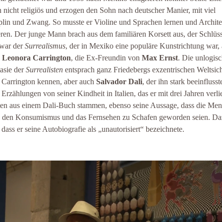
 nicht religiös und erzogen den Sohn nach deutscher Manier, mit viel
plin und Zwang. So musste er Violine und Sprachen lernen und Archite
eren. Der junge Mann brach aus dem familiären Korsett aus, der Schlüs
war der
Surrealismus
, der in Mexiko eine populäre Kunstrichtung war,
h
Leonora Carrington
, die Ex-Freundin von
Max Ernst
. Die unlogis
asie der
Surrealisten
entsprach ganz Friedebergs exzentrischen Weltsich
e Carrington kennen, aber auch
Salvador Dali
, der ihn stark beeinflusst
 Erzählungen von seiner Kindheit in Italien, das er mit drei Jahren verli
en aus einem Dali-Buch stammen, ebenso seine Aussage, dass die Me
 den Konsumismus und das Fernsehen zu Schafen geworden seien. Da
, dass er seine Autobiografie als „unautorisiert“ bezeichnete.