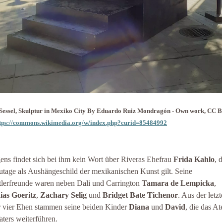
Sessel, Skulptur in Mexiko City By Eduardo Ruiz Mondragón - Own work, CC 
tps://commons.wikimedia.org/w/index.php?curid=85484992
ens findet sich bei ihm kein Wort über Riveras Ehefrau
Frida Kahlo
, 
utage als Aushängeschild der mexikanischen Kunst gilt. Seine
lerfreunde waren neben Dali und Carrington
Tamara de Lempicka
,
ias Goeritz
,
Zachary Selig
und
Bridget Bate
Tichenor
. Aus der letz
r vier Ehen stammen seine beiden Kinder
Diana
und
David
, die das At
aters weiterführen.