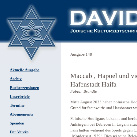
Ausgabe 148
Aktuelle Ausgabe
Maccabi, Hapoel und vie
Archiv
Hafenstadt Haifa
Buchrezensionen
Fabian Brändle
Leserbriefe
Mitte August 2025 haben polnische Hoo
Termine
Grund für Steinwürfe und Hassbanner wa
Abonnements
Polnische Hooligans, bekannt und berüch
Spenden
Anhängern bei Debrecen in Ungarn attac
Fans hatten während des Spiels gegen Cz
Der Verein
„Mörder seit 1939“. Dies sei seine Bele