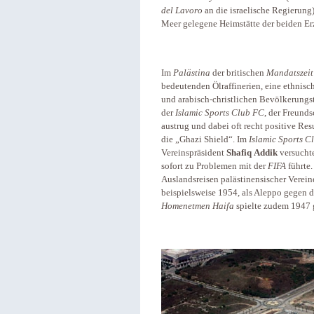
del Lavoro
an die israelische Regierung
Meer gelegene Heimstätte der beiden Er
Im
Palästina
der britischen
Mandatszeit
bedeutenden Ölraffinerien, eine ethnisc
und arabisch-christlichen Bevölkerungst
der
Islamic Sports Club FC
, der Freund
austrug und dabei oft recht positive Re
die „Ghazi Shield“. Im
Islamic Sports C
Vereinspräsident
Shafiq
Addik
versuchte
sofort zu Problemen mit der
FIFA
führte.
Auslandsreisen palästinensischer Verein
beispielsweise 1954, als Aleppo gegen 
Homenetmen
Haifa
spielte zudem 1947 