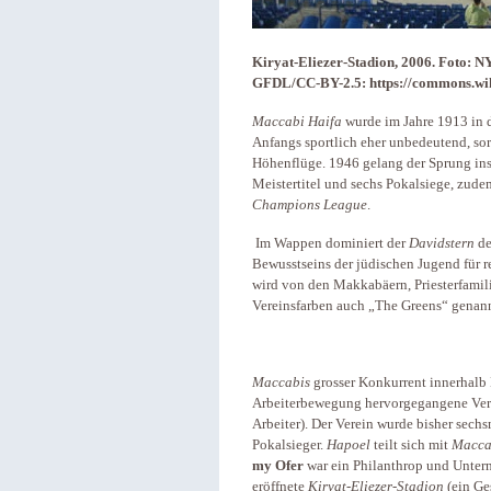
Kiryat-Eliezer-Stadion, 2006. Foto: 
GFDL/CC-BY-2.5: https://commons.wik
Maccabi Haifa
wurde im Jahre 1913 in 
Anfangs sportlich eher unbedeutend, sor
Höhenflüge. 1946 gelang der Sprung ins 
Meistertitel und sechs Pokalsiege, zude
Champions League
.
Im Wappen dominiert der
Davidstern
d
Bewusstseins der jüdischen Jugend für re
wird von den Makkabäern, Priesterfamili
Vereinsfarben auch „The Greens“ genan
Maccabis
grosser Konkurrent innerhalb H
Arbeiterbewegung hervorgegangene Verei
Arbeiter). Der Verein wurde bisher sech
Pokalsieger.
Hapoel
teilt sich mit
Macca
my Ofer
war ein Philanthrop und Untern
eröffnete
Kiryat-Eliezer-Stadion
(ein Ge