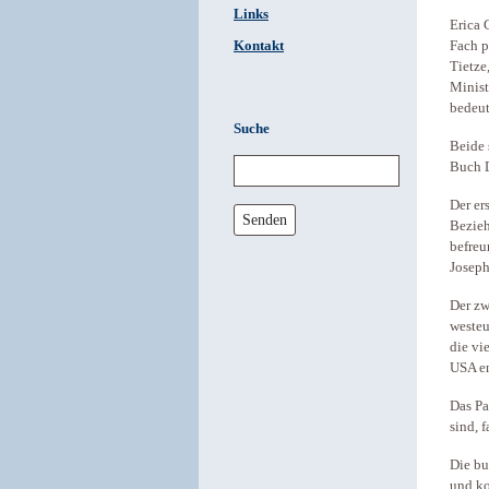
Links
Erica 
Kontakt
Fach p
Tietze
Minist
bedeut
Suche
Beide 
Buch D
Der er
Senden
Bezieh
befreu
Joseph
Der zw
westeu
die vi
USA em
Das Pa
sind, 
Die bu
und ko