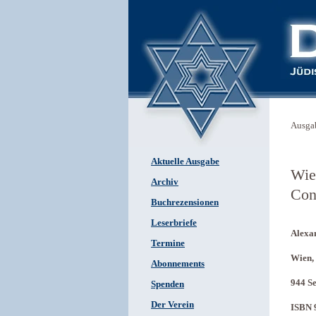
Ausga
Aktuelle Ausgabe
Wie
Archiv
Con
Buchrezensionen
Leserbriefe
Alexan
Termine
Wien,
Abonnements
944 Se
Spenden
Der Verein
ISBN 