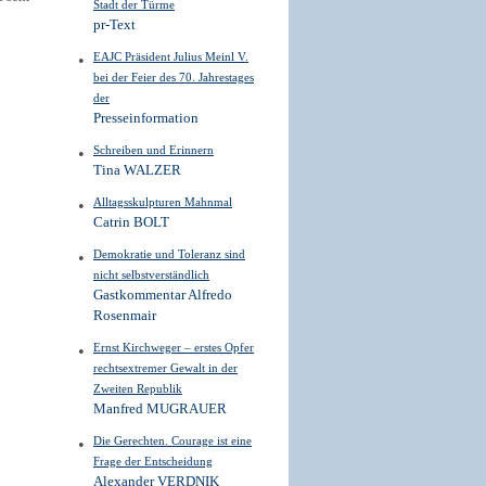
Stadt der Türme
pr-Text
EAJC Präsident Julius Meinl V.
bei der Feier des 70. Jahrestages
der
Presseinformation
Schreiben und Erinnern
Tina WALZER
Alltagsskulpturen Mahnmal
Catrin BOLT
Demokratie und Toleranz sind
nicht selbstverständlich
Gastkommentar Alfredo
Rosenmair
Ernst Kirchweger – erstes Opfer
rechtsextremer Gewalt in der
Zweiten Republik
Manfred MUGRAUER
Die Gerechten. Courage ist eine
Frage der Entscheidung
Alexander VERDNIK