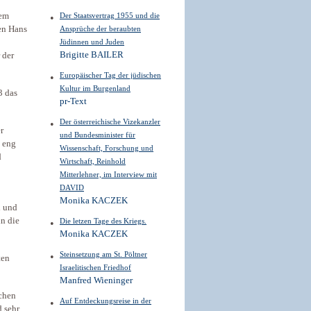
sem
Der Staatsvertrag 1955 und die
gen Hans
Ansprüche der beraubten
Jüdinnen und Juden
Brigitte BAILER
 der
Europäischer Tag der jüdischen
Kultur im Burgenland
3 das
pr-Text
Der österreichische Vizekanzler
r
und Bundesminister für
s eng
Wissenschaft, Forschung und
d
Wirtschaft, Reinhold
Mitterlehner, im Interview mit
DAVID
Monika KACZEK
i und
in die
Die letzen Tage des Kriegs.
Monika KACZEK
Steinsetzung am St. Pöltner
ten
Israelitischen Friedhof
Manfred Wieninger
ichen
Auf Entdeckungsreise in der
 sehr