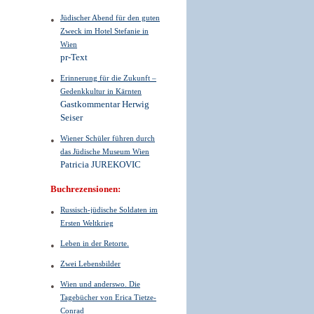
Jüdischer Abend für den guten
Zweck im Hotel Stefanie in
Wien
pr-Text
Erinnerung für die Zukunft –
Gedenkkultur in Kärnten
Gastkommentar Herwig
Seiser
Wiener Schüler führen durch
das Jüdische Museum Wien
Patricia JUREKOVIC
Buchrezensionen:
Russisch-jüdische Soldaten im
Ersten Weltkrieg
Leben in der Retorte.
Zwei Lebensbilder
Wien und anderswo. Die
Tagebücher von Erica Tietze-
Conrad