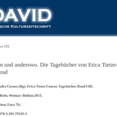
be 105
n und anderswo. Die Tagebücher von Erica Tietze
rad
dra Caruso (Hg): Erica Tietze-Conrat: Tagebücher. Band I-III.
 Köln, Weimar: Böhlau 2015.
iten, Euro 79,-
978-3-205-79545-2