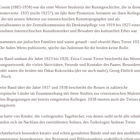
Conrat (1883-1958) war die erste Wiener Studentin der Kunstgeschichte, die in die
romovierte. 1935 (nicht 1925?), im Jahr ihrer Promotion, heiratete sie ihren Kolle
, der mit seinen Arbeiten zur österreichischen Kunsttopographie und als
erialbeamter in der Zentralkommission für Denkmalpflege von 1919 bis 1925 einer
endsten österreichischen Kunsthistoriker und Bewahrer des kulturellen Erbes war.
stammten aus jüdischen Familien und waren getauft - und obwohl Hans Tietze 193
ie Juden Wiens publizierte, spielte das Judentum für die beiden keine Rolle.
ste Band umfasst die Jahre 1923 bis 1926; Erica Conrat-Tietze beschreibt das Wiene
ungsnetzwerk, die vielen Aktivitäten, Freunde und Kontakte des Paares. Besonder
ndet waren die beiden mit Oskar Kokoschka (der sie auch malte), Georg Ehrlich un
 Floch.
eite Band über die Jahre 1937 und 1938 beschreibt die Reisen in zahlreiche
ropäische Länder im Zusammenhang mit ihren Studien zur venezianischen Malere
elen Begegnungen mit bereits emigrierten Kollegen. 1938 musten auch die Tietzes 
igrieren.
ar hatte vier Kinder; die vorliegenden Tagebücher, von denen wohl nicht alle erhal
fanden sich im Nachlass des zweitältesten Sohnes, des Turkologen Andreas Tietze.
chästhetisch besonders kreativ und schön gestalteten Bände sind mit den ausführl
mpetenten Anmerkungen, den Registern und Bibliographien vorbildlich ediert und