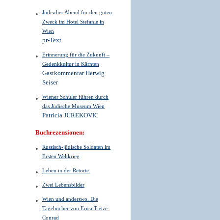
Jüdischer Abend für den guten
Zweck im Hotel Stefanie in
Wien
pr-Text
Erinnerung für die Zukunft –
Gedenkkultur in Kärnten
Gastkommentar Herwig
Seiser
Wiener Schüler führen durch
das Jüdische Museum Wien
Patricia JUREKOVIC
Buchrezensionen:
Russisch-jüdische Soldaten im
Ersten Weltkrieg
Leben in der Retorte.
Zwei Lebensbilder
Wien und anderswo. Die
Tagebücher von Erica Tietze-
Conrad