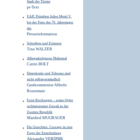
Stadt der Türme
pr-Text
EAJC Präsident Julius Meinl V.
bei der Feier des 70. Jahrestages
der
Presseinformation
Schreiben und Erinnern
Tina WALZER
Alltagsskulpturen Mahnmal
Catrin BOLT
Demokratie und Toleranz sind
nicht selbstverständlich
Gastkommentar Alfredo
Rosenmair
Ernst Kirchweger – erstes Opfer
rechtsextremer Gewalt in der
Zweiten Republik
Manfred MUGRAUER
Die Gerechten. Courage ist eine
Frage der Entscheidung
Alexander VERDNIK