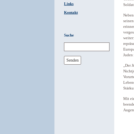
Links
Soldat
Kontakt
Neben 
seinen
erinne
verges
Suche
weiter
repräs
Europa
Juden 
Senden
„Der J
Nichtj
Vorurt
Lebens
Stärku
Mit ei
beende
Augenb