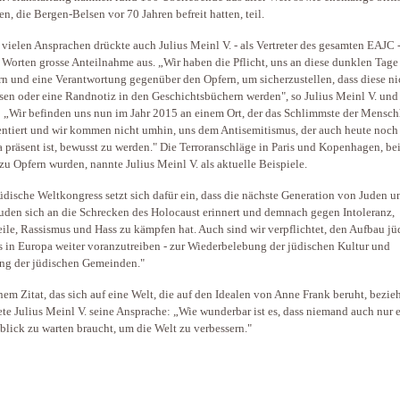
en, die Bergen-Belsen vor 70 Jahren befreit hatten, teil.
vielen Ansprachen drückte auch Julius Meinl V. - als Vertreter des gesamten EAJC -
 Worten grosse Anteilnahme aus. „Wir haben die Pflicht, uns an diese dunklen Tage
rn und eine Verantwortung gegenüber den Opfern, um sicherzustellen, dass diese ni
sen oder eine Randnotiz in den Geschichtsbüchern werden", so Julius Meinl V. und
: „Wir befinden uns nun im Jahr 2015 an einem Ort, der das Schlimmste der Mensch
entiert und wir kommen nicht umhin, uns dem Antisemitismus, der auch heute noch
 präsent ist, bewusst zu werden." Die Terroranschläge in Paris und Kopenhagen, be
zu Opfern wurden, nannte Julius Meinl V. als aktuelle Beispiele.
üdische Weltkongress setzt sich dafür ein, dass die nächste Generation von Juden u
uden sich an die Schrecken des Holocaust erinnert und demnach gegen Intoleranz,
eile, Rassismus und Hass zu kämpfen hat. Auch sind wir verpflichtet, den Aufbau j
 in Europa weiter voranzutreiben - zur Wiederbelebung der jüdischen Kultur und
ng der jüdischen Gemeinden."
nem Zitat, das sich auf eine Welt, die auf den Idealen von Anne Frank beruht, bezieh
te Julius Meinl V. seine Ansprache: „Wie wunderbar ist es, dass niemand auch nur 
lick zu warten braucht, um die Welt zu verbessern."