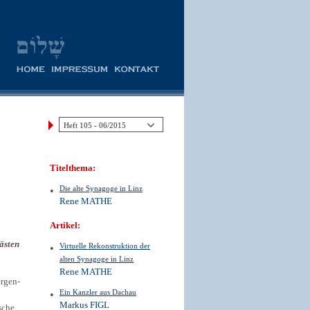
Titelthema:
Die alte Synagoge in Linz
Rene MATHE
Artikel:
ästen
Virtuelle Rekonstruktion der
alten Synagoge in Linz
Rene MATHE
ergen-
Ein Kanzler aus Dachau
Markus FIGL
sche