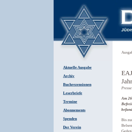
Ausga
Aktuelle Ausgabe
EAJ
Archiv
Jah
Buchrezensionen
Presse
Leserbriefe
Am 26.
Termine
Befrei
befand
Abonnements
Spenden
Bis zu
Belsen
Der Verein
Gedenk