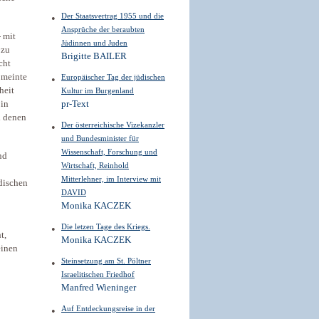
Der Staatsvertrag 1955 und die
Ansprüche der beraubten
 mit
Jüdinnen und Juden
 zu
Brigitte BAILER
cht
 meinte
Europäischer Tag der jüdischen
heit
Kultur im Burgenland
 in
pr-Text
i denen
Der österreichische Vizekanzler
und Bundesminister für
Wissenschaft, Forschung und
nd
Wirtschaft, Reinhold
Mitterlehner, im Interview mit
üdischen
DAVID
Monika KACZEK
Die letzen Tage des Kriegs.
t,
Monika KACZEK
einen
Steinsetzung am St. Pöltner
Israelitischen Friedhof
Manfred Wieninger
Auf Entdeckungsreise in der