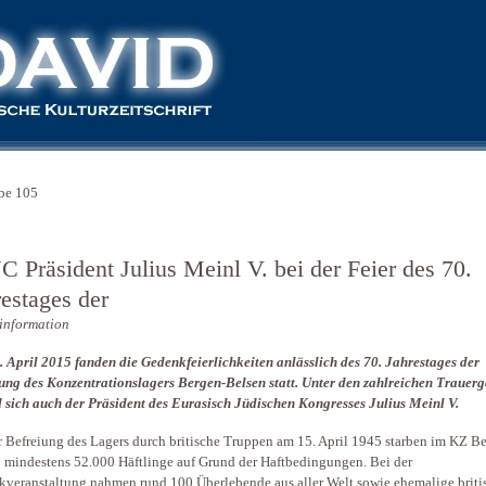
be 105
C Präsident Julius Meinl V. bei der Feier des 70.
restages der
information
 April 2015 fanden die Gedenkfeierlichkeiten anlässlich des 70. Jahrestages der
ung des Konzentrationslagers Bergen-Belsen statt. Unter den zahlreichen Trauerg
 sich auch der Präsident des Eurasisch Jüdischen Kongresses Julius Meinl V.
r Befreiung des Lagers durch britische Truppen am 15. April 1945 starben im KZ B
 mindestens 52.000 Häftlinge auf Grund der Haftbedingungen. Bei der
veranstaltung nahmen rund 100 Überlebende aus aller Welt sowie ehemalige briti