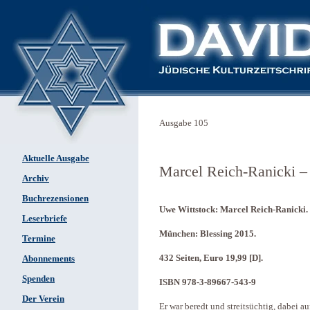
Ausgabe 105
Aktuelle Ausgabe
Marcel Reich-Ranicki – 
Archiv
Buchrezensionen
Uwe Wittstock: Marcel Reich-Ranicki.
Leserbriefe
München: Blessing 2015.
Termine
432 Seiten, Euro 19,99 [D].
Abonnements
Spenden
ISBN 978-3-89667-543-9
Der Verein
Er war beredt und streitsüchtig, dabei au