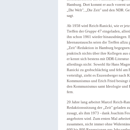
Hamburg. Dort kommt er auch vorerst unter
„Die Welt", „Die Zeit" und den NDR. Gesel
sagt.
Ab 1958 wird Reich-Ranicki, wie er jetzt 
Treffen der
Gruppe 47
eingeladen, aller
ihn schon 1961 wieder hinausdrängen. Er
Ideenaustauschs seien die Treffen allzu 
„Zeit"-Redaktion in Hamburg begegnen, 
praktisch nichts über ihre Kollegen aus
er kennt sich bestens mit DDR-Literatur
allerdings nicht: Sowohl für Hans Magnu
Ranicki zu grobschlächtig und fehl am 
verteidigt, zieht es Enzensberger nach K
Kommunismus und Erich Fried besingt in
den Kommunismus samt Ideologie und Rea
fern.
20 Jahre lang arbeitet Marcel Reich-Ran
Redaktionssitzung der „Zeit" geladen z
zusagt, als ihm 1973 - dank Joachim Fest
angeboten wird. Zum ersten Mal arbeite
zusammen, nicht immer ohne Widerstände.
600 bis 800 Rezensionen pro Jahr verfass