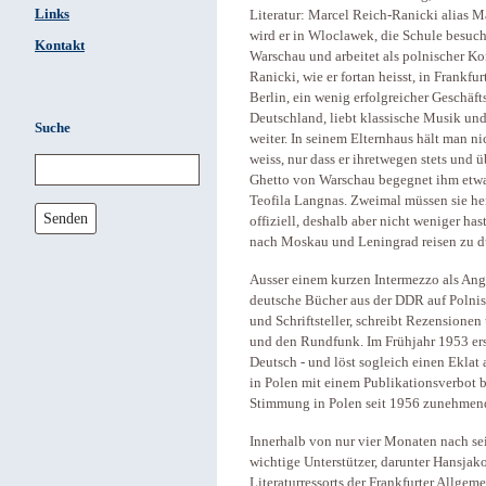
Links
Literatur: Marcel Reich-Ranicki alias M
wird er in Wloclawek, die Schule besucht
Kontakt
Warschau und arbeitet als polnischer Ko
Ranicki, wie er fortan heisst, in Frankfur
Berlin, ein wenig erfolgreicher Geschäf
Deutschland, liebt klassische Musik und
Suche
weiter. In seinem Elternhaus hält man n
weiss, nur dass er ihretwegen stets und ü
Ghetto von Warschau begegnet ihm etwas
Teofila Langnas. Zweimal müssen sie hei
Senden
offiziell, deshalb aber nicht weniger h
nach Moskau und Leningrad reisen zu d
Ausser einem kurzen Intermezzo als Anges
deutsche Bücher aus der DDR auf Polnisch
und Schriftsteller, schreibt Rezensionen
und den Rundfunk. Im Frühjahr 1953 ersc
Deutsch - und löst sogleich einen Eklat 
in Polen mit einem Publikationsverbot b
Stimmung in Polen seit 1956 zunehmend
Innerhalb von nur vier Monaten nach se
wichtige Unterstützer, darunter Hansjak
Literaturressorts der Frankfurter Allgeme