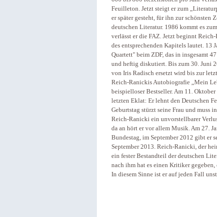
Feuilleton. Jetzt steigt er zum „Literat
er später gesteht, für ihn zur schönsten 
deutschen Literatur. 1986 kommt es zum
verlässt er die FAZ. Jetzt beginnt Reich-
des entsprechenden Kapitels lautet. 13 Ja
Quartett" beim ZDF, das in insgesamt 47
und heftig diskutiert. Bis zum 30. Juni 
von Iris Radisch ersetzt wird bis zur l
Reich-Ranickis Autobiografie „Mein Leb
beispielloser Bestseller. Am 11. Oktobe
letzten Eklat: Er lehnt den Deutschen Fe
Geburtstag stürzt seine Frau und muss in
Reich-Ranicki ein unvorstellbarer Verlus
da an hört er vor allem Musik. Am 27. J
Bundestag, im September 2012 gibt er se
September 2013. Reich-Ranicki, der hei
ein fester Bestandteil der deutschen Lit
nach ihm hat es einen Kritiker gegeben, 
In diesem Sinne ist er auf jeden Fall unst