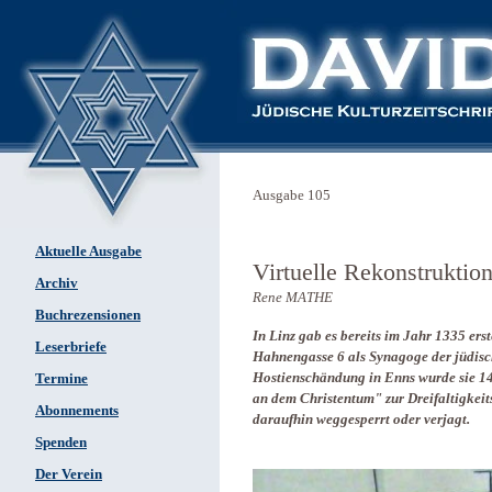
Ausgabe 105
Aktuelle Ausgabe
Virtuelle Rekonstruktio
Archiv
Rene MATHE
Buchrezensionen
In Linz gab es bereits im Jahr 1335 ers
Leserbriefe
Hahnengasse 6 als Synagoge der
jüdis
Hostienschändung in Enns wurde sie 14
Termine
an dem Christentum" zur Dreifaltigkeit
Abonnements
daraufhin weggesperrt oder verjagt.
Spenden
Der Verein