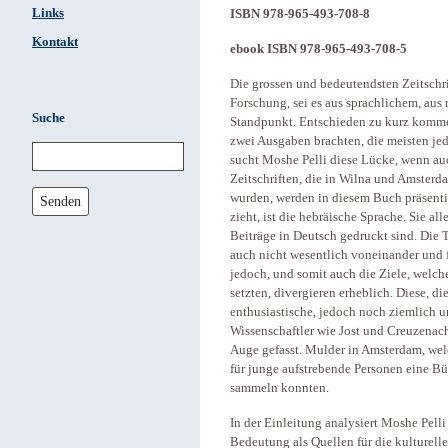
Links
ISBN 978-965-493-708-8
Kontakt
ebook ISBN 978-965-493-708-5
Die grossen und bedeutendsten Zeitschri
Forschung, sei es aus sprachlichem, aus
Suche
Standpunkt. Entschieden zu kurz kommen 
zwei Ausgaben brachten, die meisten jed
sucht Moshe Pelli diese Lücke, wenn auc
Zeitschriften, die in Wilna und Amsterd
wurden, werden in diesem Buch präsentier
Senden
zieht, ist die hebräische Sprache. Sie a
Beiträge in Deutsch gedruckt sind. Die 
auch nicht wesentlich voneinander und 
jedoch, und somit auch die Ziele, welch
setzten, divergieren erheblich. Diese, d
enthusiastische, jedoch noch ziemlich u
Wissenschaftler wie Jost und Creuzenach.
Auge gefasst. Mulder in Amsterdam, welc
für junge aufstrebende Personen eine Büh
sammeln konnten.
In der Einleitung analysiert Moshe Pelli 
Bedeutung als Quellen für die kulturell