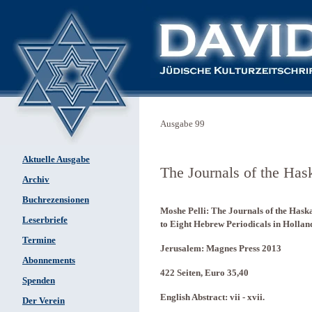
Ausgabe 99
Aktuelle Ausgabe
The Journals of the Has
Archiv
Buchrezensionen
Moshe Pelli: The Journals of the Has
Leserbriefe
to Eight Hebrew Periodicals in Hollan
Termine
Jerusalem: Magnes Press 2013
Abonnements
422 Seiten, Euro 35,40
Spenden
English Abstract: vii - xvii.
Der Verein