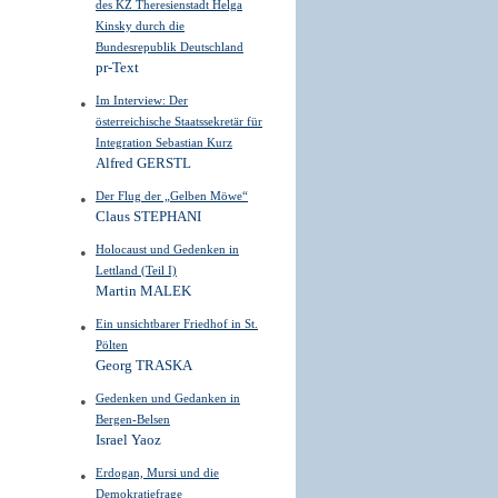
des KZ Theresienstadt Helga
Kinsky durch die
Bundesrepublik Deutschland
pr-Text
Im Interview: Der
österreichische Staatssekretär für
Integration Sebastian Kurz
Alfred GERSTL
Der Flug der „Gelben Möwe“
Claus STEPHANI
Holocaust und Gedenken in
Lettland (Teil I)
Martin MALEK
Ein unsichtbarer Friedhof in St.
Pölten
Georg TRASKA
Gedenken und Gedanken in
Bergen-Belsen
Israel Yaoz
Erdogan, Mursi und die
Demokratiefrage