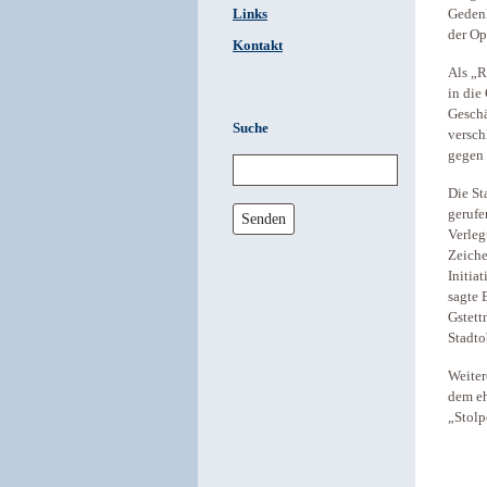
Links
Gedenk
der Op
Kontakt
Als „R
in die
Geschä
Suche
versch
gegen 
Die St
gerufe
Senden
Verleg
Zeiche
Initia
sagte 
Gstett
Stadto
Weiter
dem eh
„Stolp