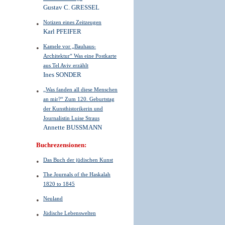
Gustav C. GRESSEL
Notizen eines Zeitzeugen
Karl PFEIFER
Kamele vor „Bauhaus-
Architektur“ Was eine Postkarte
aus Tel Aviv erzählt
Ines SONDER
„Was fanden all diese Menschen
an mir?“ Zum 120. Geburtstag
der Kunsthistorikerin und
Journalistin Luise Straus
Annette BUSSMANN
Buchrezensionen:
Das Buch der jüdischen Kunst
The Journals of the Haskalah
1820 to 1845
Neuland
Jüdische Lebenswelten