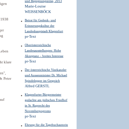
und Begegnungsreise, 2013
rigen
Marie-Louise
WEISSENBÖCK
r 1938
Beirat für Gedenk- und
Erinnerungskultur der
ger
Landeshauptstadt Klagenfurt
ug
pr-Text
Oberösterreichische
Landesausstellungen: Hohe
 Leben
Akzeptanz – breites Interesse
pr-Text
ht klare
Der österreichische Vizekanzler
en",
und Aussenminister Dr. Michael
r. Peter
Spindelegger im Gespräch
Alfred GERSTL
Klagenfurter Bürgermeister
auf
gedachte am jüdischen Friedhof
in St. Ruprecht des
Novemberpogroms
pr-Text
Ehrung für die Tagebuchautorin