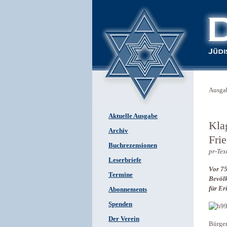
Ausga
Aktuelle Ausgabe
Kla
Archiv
Fri
Buchrezensionen
pr-Tex
Leserbriefe
Vor 75
Termine
Bevölk
für Er
Abonnements
Spenden
Der Verein
Bürger