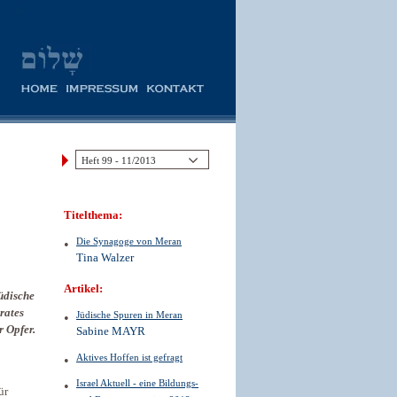
Titelthema:
Die Synagoge von Meran
Tina Walzer
Artikel:
jüdische
rates
Jüdische Spuren in Meran
r Opfer.
Sabine MAYR
Aktives Hoffen ist gefragt
Israel Aktuell - eine Bildungs-
ür