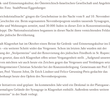
- und Erinnerungskultur, der Österreichisch-Israelischen Gesellschaft und Angehö
fer. Foto: StadtPresse/Eggenberger.
eichskristallnacht" gingen die Geschehnisse in der Nacht vom 9. auf 10. Novembe
 Geschichte ein. Beim sogenannten Novemberpogrom wurden tausende Synagogen,
fte und Wohnungen zerstört, rund 30.000 Juden in dieser Zeit in Konzentrationsla
leppt. Die Nationalsozialisten begannen in dieser Nacht ihren vernichtenden Feldz
die jüdische Bevölkerung.
adt Klagenfurt hat im Oktober einen Beirat für Gedenk- und Erinnerungskultur ins
n - ein weiterer Schritt wider das Vergessen. Schon im letzten Jahr wurden mit der
ung der „Stolpersteine" und der Renovierung des jüdischen Friedhofs in St. Ruprec
n gesetzt, dass sich Klagenfurt offen seiner Vergangenheit stellt. „Aufgrund unserer
tiven möchten wir auch heute ein Zeichen gegen das Vergessen und Verdrängen setz
Bürgermeister Christian Scheider bei der Kranzniederlegung. Gemeinsam mit Prof. D
ner, Prof. Vinzent Jobst, Dr. Erich Lindner und Felice Greussing-Preis gedachte das
berhaupt heute den Opfern des Novemberpogroms.
e Initiativen sind geplant: Im kommenden Jahr wird ein Denkmal in der Platzgasse 
emaligen Gelände der Synagoge in Klagenfurt enthüllt. Außerdem werden weitere
ersteine" in der Stadt verlegt.