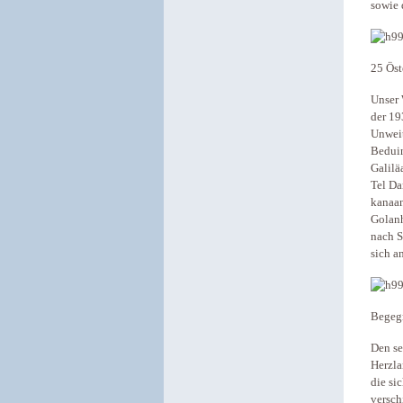
sowie 
25 Öst
Unser 
der 19
Unweit
Beduin
Galilä
Tel Da
kanaan
Golanh
nach S
sich a
Begegn
Den se
Herzla
die si
versch