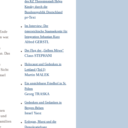
des KZ Theresienstadt Helga
Kinsky durch die
Bundesrepublik Deutschland
pr-Text
Im Interview: Der
österreichische Staatssekretär für
 Ende
Integration Sebastian Kurz
n war.
Alfred GERSTL
n
Der Flug der „Gelben Möwe“
an. Das
Claus STEPHANI
n
Holocaust und Gedenken in
 Sicht
Lettland (Teil I)
Martin MALEK
rael
Ein unsichtbarer Friedhof in St.
Pölten
Georg TRASKA
Gedenken und Gedanken in
Bergen-Belsen
chen
Israel Yaoz
e und
Familien
Erdogan, Mursi und die
e
Demokratiefrage