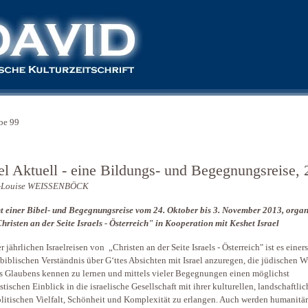
be 99
ael Aktuell - eine Bildungs- und Begegnungsreise,
-Louise WEISSENBÖCK
t einer Bibel- und Begegnungsreise vom 24. Oktober bis 3. November 2013, organ
hristen an der Seite Israels - Österreich" in Kooperation mit Keshet Israel
r jährlichen Israelreisen von „Christen an der Seite Israels - Österreich" ist es einers
biblischen Verständnis über G‘ttes Absichten mit Israel anzuregen, die jüdischen W
s Glaubens kennen zu lernen und mittels vieler Begegnungen einen möglichst
istischen Einblick in die israelische Gesellschaft mit ihrer kulturellen, landschaftli
litischen Vielfalt, Schönheit und Komplexität zu erlangen. Auch werden humanitä