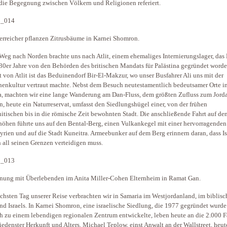
die Begegnung zwischen Völkern und Religionen referiert.
erreicher pflanzen Zitrusbäume in Karnei Shomron.
Weg nach Norden brachte uns nach Atlit, einem ehemaliges Internierungslager, das
30er Jahre von den Behörden des britischen Mandats für Palästina gegründet worde
 von Atlit ist das Beduinendorf Bir-El-Makzur, wo unser Busfahrer Ali uns mit der
enkultur vertraut machte. Nebst dem Besuch neutestamentlich bedeutsamer Orte i
a, machten wir eine lange Wanderung am Dan-Fluss, dem größten Zufluss zum Jord
n, heute ein Naturreservat, umfasst den Siedlungshügel einer, von der frühen
itischen bis in die römische Zeit bewohnten Stadt. Die anschließende Fahrt auf de
öhen führte uns auf den Bental-Berg, einen Vulkankegel mit einer hervorragenden
yrien und auf die Stadt Kuneitra. Armeebunker auf dem Berg erinnern daran, dass Is
n all seinen Grenzen verteidigen muss.
ung mit Überlebenden im Anita Miller-Cohen Elternheim in Ramat Gan.
chsten Tag unserer Reise verbrachten wir in Samaria im Westjordanland, im biblis
nd Israels. In Karnei Shomron, eine israelische Siedlung, die 1977 gegründet wurd
ch zu einem lebendigen regionalen Zentrum entwickelte, leben heute an die 2.000 
iedenster Herkunft und Alters. Michael Teplow, einst Anwalt an der Wallstreet, heut