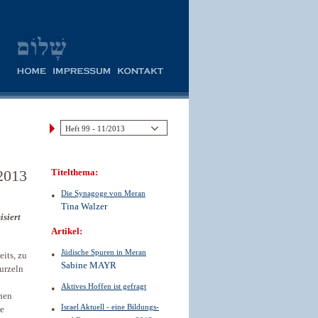
 2013
Titelthema:
Die Synagoge von Meran
Tina Walzer
isiert
Artikel:
Jüdische Spuren in Meran
eits, zu
Sabine MAYR
urzeln
Aktives Hoffen ist gefragt
chen
Israel Aktuell - eine Bildungs-
re