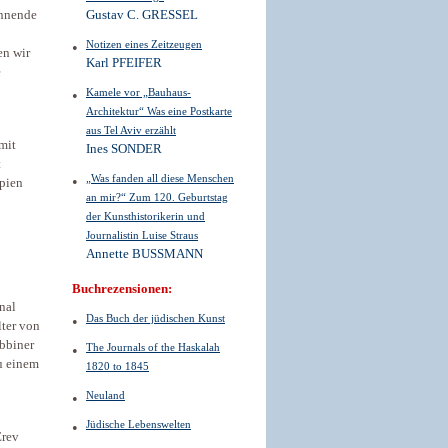
annende
Gustav C. GRESSEL
Notizen eines Zeitzeugen
en wir
Karl PFEIFER
e
Kamele vor „Bauhaus-
Architektur“ Was eine Postkarte
aus Tel Aviv erzählt
mit
Ines SONDER
t
„Was fanden all diese Menschen
opien
an mir?“ Zum 120. Geburtstag
der Kunsthistorikerin und
Journalistin Luise Straus
Annette BUSSMANN
Buchrezensionen:
nal
Das Buch der jüdischen Kunst
lter von
abbiner
The Journals of the Haskalah
u einem
1820 to 1845
Neuland
Jüdische Lebenswelten
Erev