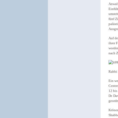
Anwalt
Einfüh
umstri
fünf Z
paläst
Ausgra
Auf de
ihrer 
worden
nach Z
Rabbi 
Ein we
Centre
12 bis
Dr. Da
geordn
Krönen
Shabba