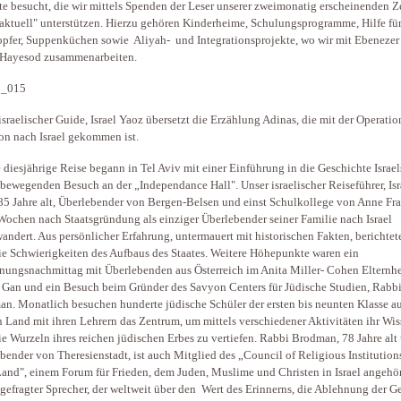
te besucht, die wir mittels Spenden der Leser unserer zweimonatig erscheinenden Z
laktuell" unterstützen. Hierzu gehören Kinderheime, Schulungsprogramme, Hilfe fü
opfer, Suppenküchen sowie Aliyah- und Integrationsprojekte, wo wir mit Ebenezer
 Hayesod zusammenarbeiten.
israelischer Guide, Israel Yaoz übersetzt die Erzählung Adinas, die mit der Operatio
n nach Israel gekommen ist.
 diesjährige Reise begann in Tel Aviv mit einer Einführung in die Geschichte Israe
bewegenden Besuch an der „Independance Hall". Unser israelischer Reiseführer, Isr
85 Jahre alt, Überlebender von Bergen-Belsen und einst Schulkollege von Anne Fra
Wochen nach Staatsgründung als einziger Überlebender seiner Familie nach Israel
andert. Aus persönlicher Erfahrung, untermauert mit historischen Fakten, berichtete
ie Schwierigkeiten des Aufbaus des Staates. Weitere Höhepunkte waren ein
ungsnachmittag mit Überlebenden aus Österreich im Anita Miller- Cohen Elternh
Gan und ein Besuch beim Gründer des Savyon Centers für Jüdische Studien, Rabb
n. Monatlich besuchen hunderte jüdische Schüler der ersten bis neunten Klasse a
 Land mit ihren Lehrern das Zentrum, um mittels verschiedener Aktivitäten ihr Wi
ie Wurzeln ihres reichen jüdischen Erbes zu vertiefen. Rabbi Brodman, 78 Jahre alt
bender von Theresienstadt, ist auch Mitglied des „Council of Religious Institutions
and", einem Forum für Frieden, dem Juden, Muslime und Christen in Israel angehör
n gefragter Sprecher, der weltweit über den Wert des Erinnerns, die Ablehnung der G