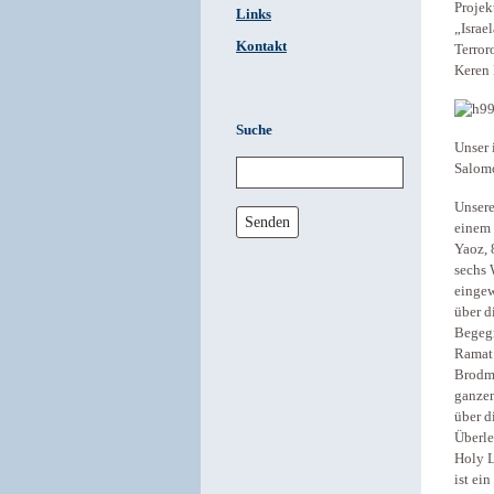
Projek
Links
„Israe
Kontakt
Terror
Keren
Suche
Unser 
Salomo
Unsere
Senden
einem 
Yaoz, 
sechs 
eingew
über d
Begegn
Ramat 
Brodma
ganzen
über d
Überle
Holy L
ist ei