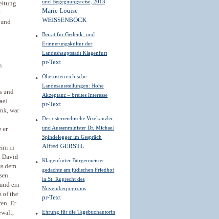
und Begegnungsreise, 2013
eitung
Marie-Louise
r
WEISSENBÖCK
 und
Beirat für Gedenk- und
Erinnerungskultur der
Landeshauptstadt Klagenfurt
pr-Text
n
Oberösterreichische
Landesausstellungen: Hohe
ls und
Akzeptanz – breites Interesse
ael
pr-Text
nk, war
Der österreichische Vizekanzler
und Aussenminister Dr. Michael
 er
Spindelegger im Gespräch
Alfred GERSTL
eim in
i David
Klagenfurter Bürgermeister
us dem
gedachte am jüdischen Friedhof
ssen
in St. Ruprecht des
 und ein
Novemberpogroms
 of the
pr-Text
en. Er
Ehrung für die Tagebuchautorin
ewalt,