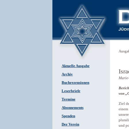
Ausga
Aktuelle Ausgabe
Isr
Archiv
Marie
Buchrezensionen
Berich
Leserbriefe
von „C
Termine
Ziel de
Abonnements
einem 
unsere
Spenden
plural
Der Verein
und po