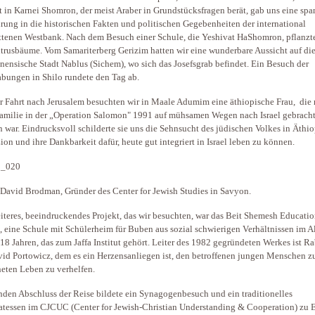
 in Karnei Shomron, der meist Araber in Grundstücksfragen berät, gab uns eine sp
rung in die historischen Fakten und politischen Gegebenheiten der international
ttenen Westbank. Nach dem Besuch einer Schule, die Yeshivat HaShomron, pflanzt
itrusbäume. Vom Samariterberg Gerizim hatten wir eine wunderbare Aussicht auf di
inensische Stadt Nablus (Sichem), wo sich das Josefsgrab befindet. Ein Besuch der
bungen in Shilo rundete den Tag ab.
r Fahrt nach Jerusalem besuchten wir in Maale Adumim eine äthiopische Frau, die 
Familie in der „Operation Salomon" 1991 auf mühsamen Wegen nach Israel gebrach
 war. Eindrucksvoll schilderte sie uns die Sehnsucht des jüdischen Volkes in Äthi
ion und ihre Dankbarkeit dafür, heute gut integriert in Israel leben zu können.
David Brodman, Gründer des Center for Jewish Studies in Savyon.
iteres, beeindruckendes Projekt, das wir besuchten, war das Beit Shemesh Educatio
, eine Schule mit Schülerheim für Buben aus sozial schwierigen Verhältnissen im A
 18 Jahren, das zum Jaffa Institut gehört. Leiter des 1982 gegründeten Werkes ist R
vid Portowicz, dem es ein Herzensanliegen ist, den betroffenen jungen Menschen z
eten Leben zu verhelfen.
den Abschluss der Reise bildete ein Synagogenbesuch und ein traditionelles
tessen im CJCUC (Center for Jewish-Christian Understanding & Cooperation) zu 