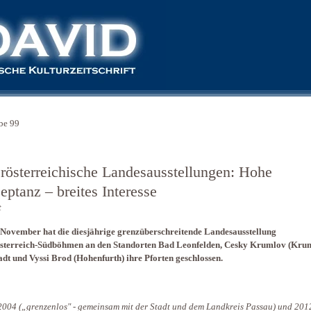
be 99
rösterreichische Landesausstellungen: Hohe
eptanz – breites Interesse
t
November hat die diesjährige grenzüberschreitende Landesausstellung
sterreich-Südböhmen an den Standorten Bad Leonfelden, Cesky Krumlov (Kru
adt und Vyssi Brod (Hohenfurth) ihre Pforten geschlossen.
004 („grenzenlos" - gemeinsam mit der Stadt und dem Landkreis Passau) und 201