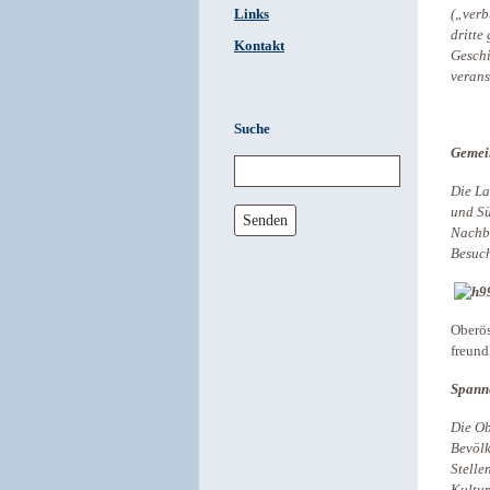
Links
(„verb
dritte
Kontakt
Geschi
verans
Suche
Gemei
Die La
und S
Senden
Nachb
Besuch
Oberös
freun
Spann
Die Ob
Bevölk
Stelle