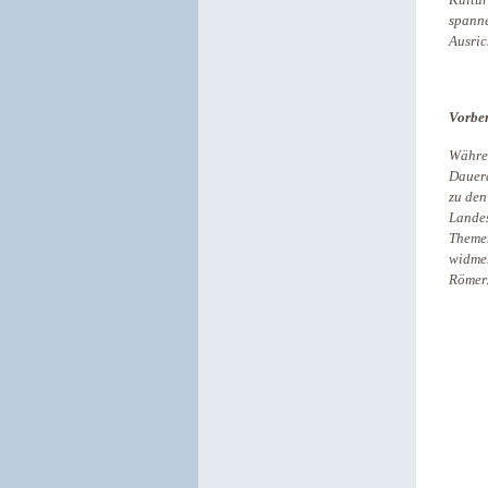
Kultur
spanne
Ausric
Vorber
Währen
Dauera
zu den
Landes
Themen
widmen
Römerz