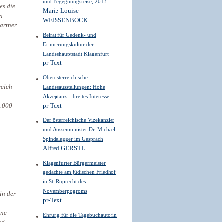
und Begegnungsreise, 2013
es die
Marie-Louise
en
WEISSENBÖCK
artner
Beirat für Gedenk- und
Erinnerungskultur der
Landeshauptstadt Klagenfurt
pr-Text
Oberösterreichische
reich
Landesausstellungen: Hohe
Akzeptanz – breites Interesse
5.000
pr-Text
Der österreichische Vizekanzler
und Aussenminister Dr. Michael
Spindelegger im Gespräch
Alfred GERSTL
Klagenfurter Bürgermeister
gedachte am jüdischen Friedhof
in St. Ruprecht des
Novemberpogroms
in der
pr-Text
ene
Ehrung für die Tagebuchautorin