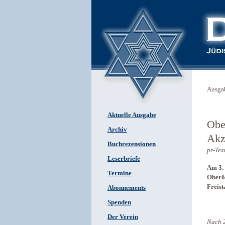
Ausga
Aktuelle Ausgabe
Obe
Archiv
Akz
Buchrezensionen
pr-Tex
Leserbriefe
Am 3. 
Termine
Oberö
Freist
Abonnements
Spenden
Der Verein
Nach 2