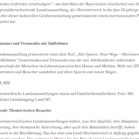
ündet verfeindet verschwägert" - mit dem Haus der Bayerischen Geschichte) war di
 grenzüberschreitende Landesausstellung, die Oberösterreich in der fast 50-jährig
chte dieser kulturellen Großveranstaltung gemeinsam mit einem internationalen P
taltet hat.
nsames und Trennendes mit Südböhmen
ndesausstellung präsentierte unter dem Titel „Alte Spuren. Neue Wege - Oberöster
üdböhmen" Gemeinsames und Trennendes aus der seit Jahrhunderten währenden
arschaft der Menschen im Lebensraum zwischen Donau und Moldau. Mehr als 28
erinnen und Besucher wandelten auf alten Spuren und neuen Wegen.
terreichische Landesausstellungen setzen auf Familienfreundlichkeit, Foto: Mit
dlicher Genehmigung Land OÖ
ende Themen locken Besucher
erösterreichischen Landesausstellungen haben, was ihre Qualität, ihre Akzeptanz 
erung, ihre thematische Ausrichtung, aber auch ihre Bekanntheit betrifft, hohen
nwert in der Bevölkerung. Das hat eine vom Land Oberösterreich in Auftrag gegeb