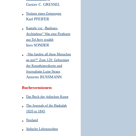
Gustav C. GRESSEL
Notizen eines Zeitzeugen
Karl PFEIFER
Kamele vor „Bauhaus-
Architektur“ Was eine Postkarte
aus Tel Aviv erzählt
Ines SONDER
„Was fanden all diese Menschen
an mir?“ Zum 120. Geburtstag
der Kunsthistorikerin und
Journalistin Luise Straus
Annette BUSSMANN
Buchrezensionen:
Das Buch der jüdischen Kunst
The Journals of the Haskalah
1820 to 1845
Neuland
Jüdische Lebenswelten