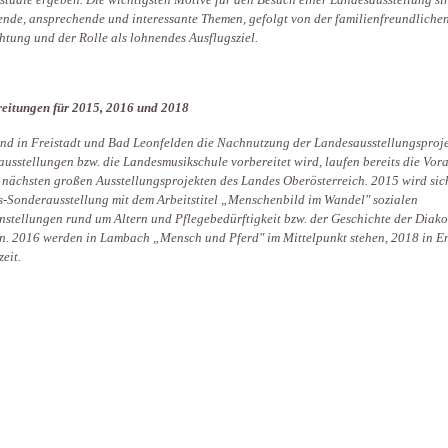
studie ergeben. Die wichtigsten Motive für den Besuch einer Landesausstellung si
nde, ansprechende und interessante Themen, gefolgt von der familienfreundliche
htung und der Rolle als lohnendes Ausflugsziel.
eitungen für 2015, 2016 und 2018
d in Freistadt und Bad Leonfelden die Nachnutzung der Landesausstellungsproje
usstellungen bzw. die Landesmusikschule vorbereitet wird, laufen bereits die Vor
 nächsten großen Ausstellungsprojekten des Landes Oberösterreich. 2015 wird sic
-Sonderausstellung mit dem Arbeitstitel „Menschenbild im Wandel" sozialen
stellungen rund um Altern und Pflegebedürftigkeit bzw. der Geschichte der Diako
. 2016 werden in Lambach „Mensch und Pferd" im Mittelpunkt stehen, 2018 in E
eit.