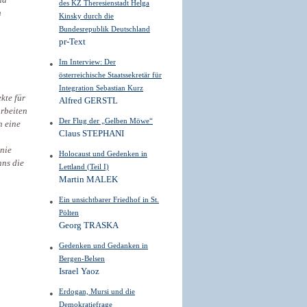
nd
des KZ Theresienstadt Helga
n
Kinsky durch die
Bundesrepublik Deutschland
pr-Text
Im Interview: Der
österreichische Staatssekretär für
Integration Sebastian Kurz
kte für
Alfred GERSTL
arbeiten
Der Flug der „Gelben Möwe“
h eine
Claus STEPHANI
nie
Holocaust und Gedenken in
nns die
Lettland (Teil I)
Martin MALEK
Ein unsichtbarer Friedhof in St.
Pölten
Georg TRASKA
Gedenken und Gedanken in
Bergen-Belsen
Israel Yaoz
Erdogan, Mursi und die
Demokratiefrage