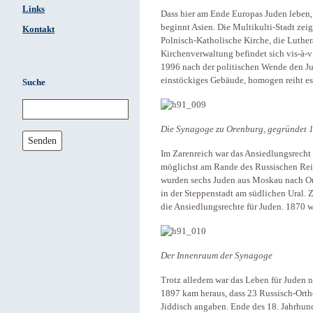
Links
Dass hier am Ende Europas Juden leben, 
beginnt Asien. Die Multikulti-Stadt zeig
Kontakt
Polnisch-Katholische Kirche, die Luthe
Kirchenverwaltung befindet sich vis-à-
1996 nach der politischen Wende den J
einstöckiges Gebäude, homogen reiht es s
Suche
Die Synagoge zu Orenburg, gegründet 
Senden
Im Zarenreich war das Ansiedlungsrecht f
möglichst am Rande des Russischen Reic
wurden sechs Juden aus Moskau nach Or
in der Steppenstadt am südlichen Ural. 
die Ansiedlungsrechte für Juden. 1870 w
Der Innenraum der Synagoge
Trotz alledem war das Leben für Juden ni
1897 kam heraus, dass 23 Russisch-Orth
Jiddisch angaben. Ende des 18. Jahrhund