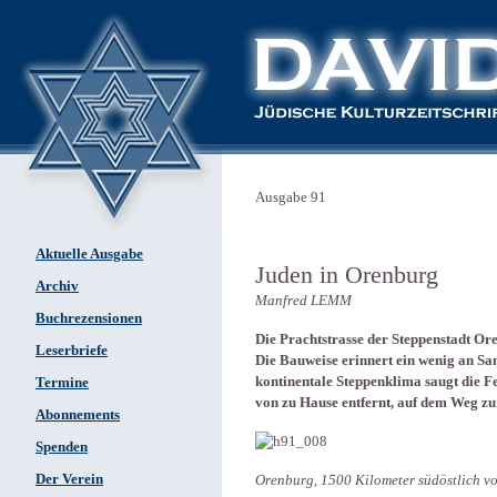
Ausgabe 91
Aktuelle Ausgabe
Juden in Orenburg
Archiv
Manfred LEMM
Buchrezensionen
Die Prachtstrasse der Steppenstadt Or
Leserbriefe
Die Bauweise erinnert ein wenig an San
kontinentale Steppenklima saugt die Fe
Termine
von zu Hause entfernt, auf dem Weg z
Abonnements
Spenden
Der Verein
Orenburg, 1500 Kilometer südöstlich von