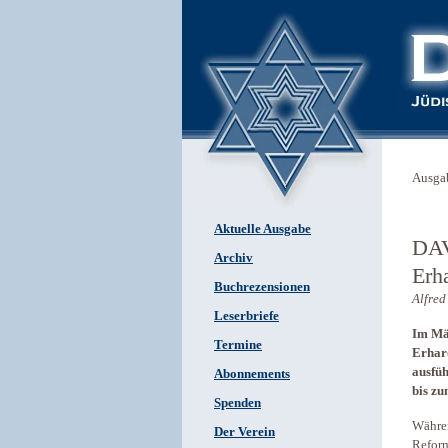
Ausga
Aktuelle Ausgabe
DAV
Archiv
Erh
Buchrezensionen
Alfre
Leserbriefe
Im Mä
Termine
Erhard
ausfüh
Abonnements
bis zu
Spenden
Währen
Der Verein
Reform