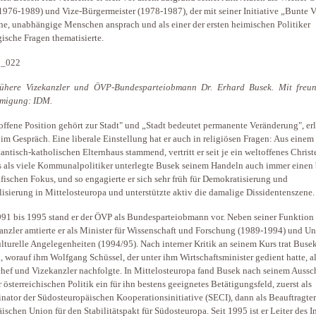
1976-1989) und Vize-Bürgermeister (1978-1987), der mit seiner Initiative „Bunte 
che, unabhängige Menschen ansprach und als einer der ersten heimischen Politiker
ische Fragen thematisierte.
rühere Vizekanzler und ÖVP-Bundesparteiobmann Dr. Erhard Busek. Mit freun
migung: IDM.
offene Position gehört zur Stadt" und „Stadt bedeutet permanente Veränderung", erl
im Gespräch. Eine liberale Einstellung hat er auch in religiösen Fragen: Aus einem
tantisch-katholischen Elternhaus stammend, vertritt er seit je ein weltoffenes Chris
 als viele Kommunalpolitiker unterlegte Busek seinem Handeln auch immer einen 
fischen Fokus, und so engagierte er sich sehr früh für Demokratisierung und
lisierung in Mittelosteuropa und unterstützte aktiv die damalige Dissidentenszene.
91 bis 1995 stand er der ÖVP als Bundesparteiobmann vor. Neben seiner Funktion 
anzler amtierte er als Minister für Wissenschaft und Forschung (1989-1994) und Un
lturelle Angelegenheiten (1994/95). Nach interner Kritik an seinem Kurs trat Buse
, worauf ihm Wolfgang Schüssel, der unter ihm Wirtschaftsminister gedient hatte, a
chef und Vizekanzler nachfolgte. In Mittelosteuropa fand Busek nach seinem Auss
r österreichischen Politik ein für ihn bestens geeignetes Betätigungsfeld, zuerst als
nator der Südosteuropäischen Kooperationsinitiative (SECI), dann als Beauftragter
ischen Union für den Stabilitätspakt für Südosteuropa. Seit 1995 ist er Leiter des In