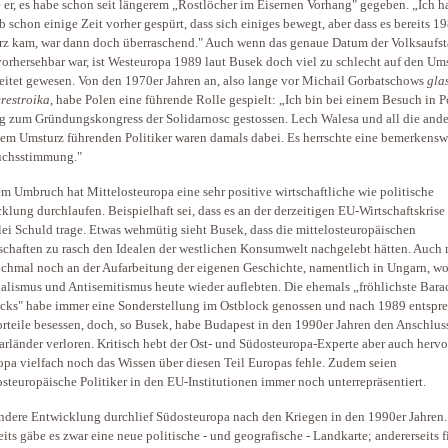
 er, es habe schon seit längerem „Rostlöcher im Eisernen Vorhang" gegeben. „Ich h
b schon einige Zeit vorher gespürt, dass sich einiges bewegt, aber dass es bereits 
z kam, war dann doch überraschend." Auch wenn das genaue Datum der Volksaufs
vorhersehbar war, ist Westeuropa 1989 laut Busek doch viel zu schlecht auf den Um
eitet gewesen. Von den 1970er Jahren an, also lange vor Michail Gorbatschows
gla
restroika
, habe Polen eine führende Rolle gespielt: „Ich bin bei einem Besuch in 
ig zum Gründungskongress der Solidarnosc gestossen. Lech Walesa und all die and
em Umsturz führenden Politiker waren damals dabei. Es herrschte eine bemerkensw
uchsstimmung."
em Umbruch hat Mittelosteuropa eine sehr positive wirtschaftliche wie politische
klung durchlaufen. Beispielhaft sei, dass es an der derzeitigen EU-Wirtschaftskrise
lei Schuld trage. Etwas wehmütig sieht Busek, dass die mittelosteuropäischen
schaften zu rasch den Idealen der westlichen Konsumwelt nachgelebt hätten. Auch
chmal noch an der Aufarbeitung der eigenen Geschichte, namentlich in Ungarn, w
alismus und Antisemitismus heute wieder auflebten. Die ehemals „fröhlichste Bara
cks" habe immer eine Sonderstellung im Ostblock genossen und nach 1989 entspr
orteile besessen, doch, so Busek, habe Budapest in den 1990er Jahren den Anschlus
rländer verloren. Kritisch hebt der Ost- und Südosteuropa-Experte aber auch hervor
opa vielfach noch das Wissen über diesen Teil Europas fehle. Zudem seien
osteuropäische Politiker in den EU-Institutionen immer noch unterrepräsentiert.
ndere Entwicklung durchlief Südosteuropa nach den Kriegen in den 1990er Jahren.
eits gäbe es zwar eine neue politische - und geografische - Landkarte; andererseits 