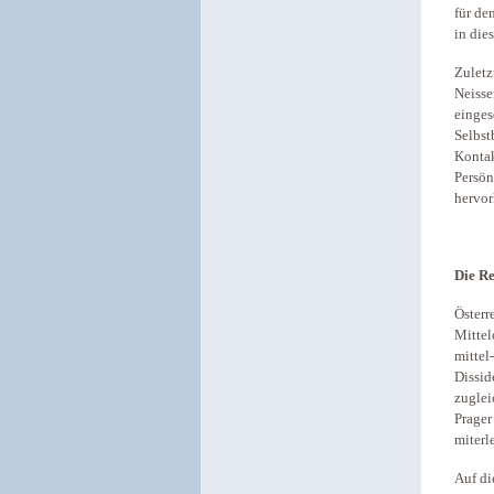
für de
in die
Zuletz
Neisse
einges
Selbst
Kontak
Persön
hervor
Die Re
Österr
Mittel
mittel
Dissid
zuglei
Prager
miterl
Auf di