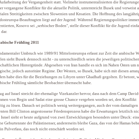
Aufarbeitung der Vergangenheit statt. Vielmehr instrumentalisierten die Regierung
er vergangene Konflikte für die aktuelle Politik, unterstreicht Busek und verweist a
orialen Streitigkeiten zwischen Slowenien und Kroatien. Die Hoffnung des langjähr
osteuropa-Beauftragten liegt auf der Jugend: Während Regierungspolitiker imme
ntierten, Kosovo sei „serbischer Boden", stelle dieser Konflikt für die Jugend einf
 dar.
abische Frühling 2011
ndamentaler Umbruch wie 1989/91 Mittelosteuropa erfasst zur Zeit die arabische W
elen sieht Busek dennoch nicht - zu unterschiedlich seien die jeweiligen politische
schaftlichen Hintergründe. Abgesehen von Iran handle es sich im Nahen Osten um n
gische, jedoch autoritäre Regime. Der Westen, so Busek, habe sich mit diesen arrang
ers habe dies für die Beziehungen zu Libyen unter Ghadhafi gegolten. Er betont, w
abische Frühling sämtliche Beobachter überrascht habe.
ug auf Israel streicht der ehemalige Vizekanzler hervor, dass nach dem Camp David
en von Begin und Sadat eine grosse Chance vergeben worden sei, den Konflikt
tig zu lösen. Danach sei politisch wenig weitergegangen, auch der vom damaligen
enten Bill Clinton angestossene Friedensprozess habe die Erwartungen letztlich nic
t. Israel sieht er heute aufgrund von zwei Entwicklungen besonders unter Druck: eine
he Geburtenrate der Palästinenser, andererseits bleibe Gaza, das von der Hamas behe
ein Pulverfass, das noch nicht entschärft worden sei.