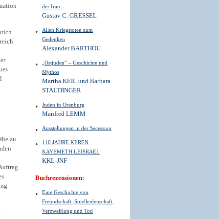
tuation
der Iran –
Gustav C. GRESSEL
Allen Kriegstoten zum
nrich
Gedenken
reich
Alexander BARTHOU
er
„Ostjuden“ – Geschichte und
ues
Mythos
l
Martha KEIL und Barbara
STAUDINGER
Juden in Orenburg
Manfred LEMM
Ausstellungen in der Secession
ähe zu
110 JAHRE KEREN
nden
KAYEMETH LEISRAEL
KKL-JNF
Auftrag
es
Buchrezensionen:
ung
Eine Geschichte von
Freundschaft, Spielleidenschaft,
Verzweiflung und Tod
,