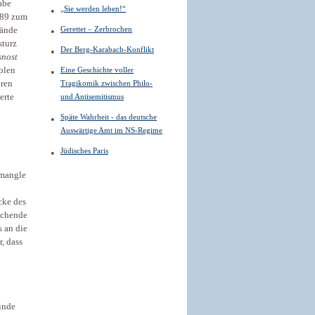
abe
„Sie werden leben!“
1989 zum
Gerettet – Zerbrochen
tände
sturz
Der Berg-Karabach-Konflikt
snost
Polen
Eine Geschichte voller
eren
Tragikomik zwischen Philo-
erte
und Antisemitismus
Späte Wahrheit - das deutsche
Auswärtige Amt im NS-Regime
Jüdisches Paris
 mangle
o
cke des
echende
s an die
, dass
finde