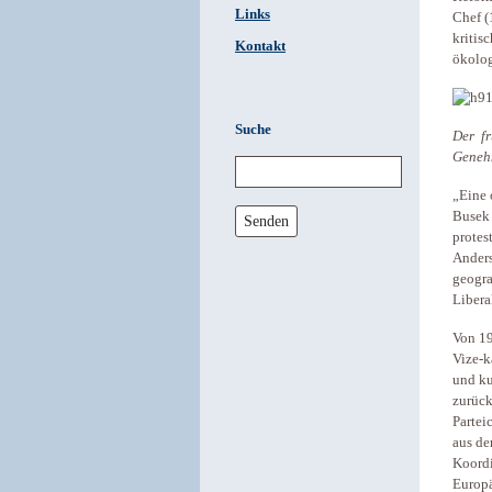
Links
Chef (
kritis
Kontakt
ökolog
Suche
Der f
Geneh
„Eine 
Busek 
Senden
protes
Anders
geogra
Libera
Von 19
Vize-k
und ku
zurück
Partei
aus de
Koordi
Europä