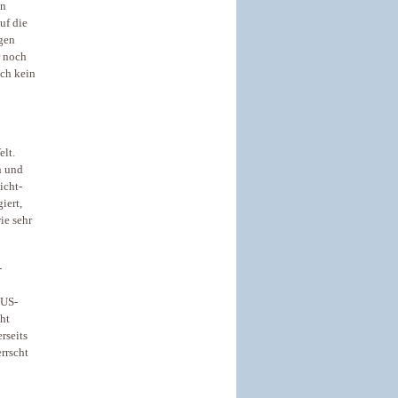
en
uf die
igen
r noch
ach kein
elt.
n und
icht-
iert,
ie sehr
-
 US-
ht
rseits
rrscht