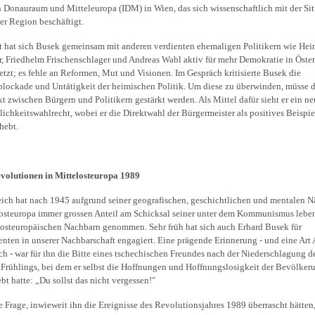
n Donauraum und Mitteleuropa (IDM) in Wien, das sich wissenschaftlich mit der Si
ser Region beschäftigt.
t hat sich Busek gemeinsam mit anderen verdienten ehemaligen Politikern wie Hei
r, Friedhelm Frischenschlager und Andreas Wabl aktiv für mehr Demokratie in Öster
etzt; es fehle an Reformen, Mut und Visionen. Im Gespräch kritisierte Busek die
blockade und Untätigkeit der heimischen Politik. Um diese zu überwinden, müsse d
t zwischen Bürgern und Politikern gestärkt werden. Als Mittel dafür sieht er ein ne
lichkeitswahlrecht, wobei er die Direktwahl der Bürgermeister als positives Beispie
hebt.
volutionen in Mittelosteuropa 1989
eich hat nach 1945 aufgrund seiner geografischen, geschichtlichen und mentalen N
osteuropa immer grossen Anteil am Schicksal seiner unter dem Kommunismus lebe
-osteuropäischen Nachbarn genommen. Sehr früh hat sich auch Erhard Busek für
enten in unserer Nachbarschaft engagiert. Eine prägende Erinnerung - und eine Art 
ch - war für ihn die Bitte eines tschechischen Freundes nach der Niederschlagung d
 Frühlings, bei dem er selbst die Hoffnungen und Hoffnungslosigkeit der Bevölker
ebt hatte: „Du sollst das nicht vergessen!"
e Frage, inwieweit ihn die Ereignisse des Revolutionsjahres 1989 überrascht hätten