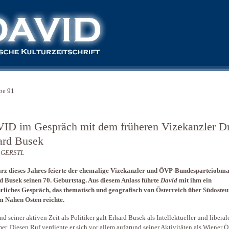
be 91
ID im Gespräch mit dem früheren Vizekanzler Dr
ard Busek
d GERSTL
rz dieses Jahres feierte der ehemalige Vizekanzler und ÖVP-Bundesparteiobma
 Busek seinen 70. Geburtstag. Aus diesem Anlass führte
David
mit ihm ein
rliches Gespräch, das thematisch und geografisch von Österreich über Südoste
m Nahen Osten reichte.
d seiner aktiven Zeit als Politiker galt Erhard Busek als Intellektueller und liberal
er. Diesen Ruf verdiente er sich vor allem aufgrund seiner Aktivitäten als Wiener 