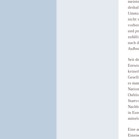
meinte
deshal
Umstur
nicht 
vorber
und
pe
zufäll
nach d
Aufbr
Seit d
Entwic
keiner
Gesell
es man
Nation
Ostblo
Startv
Nachba
in Eur
mittel
Eine a
Einers