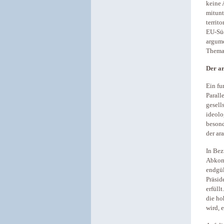
keine 
mitunt
territ
EU-Süd
argume
Thema
Der ar
Ein fu
Parall
gesell
ideolo
besond
der ar
In Bez
Abkomm
endgül
Präsid
erfüll
die ho
wird, 