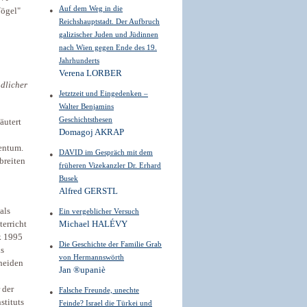
Auf dem Weg in die
Vögel"
Reichshauptstadt. Der Aufbruch
galizischer Juden und Jüdinnen
nach Wien gegen Ende des 19.
Jahrhunderts
Verena LORBER
dlicher
Jetztzeit und Eingedenken –
Walter Benjamins
Geschichtsthesen
äutert
Domagoj AKRAP
tentum.
DAVID im Gespräch mit dem
breiten
früheren Vizekanzler Dr. Erhard
Busek
Alfred GERSTL
als
Ein vergeblicher Versuch
terricht
Michael HALÉVY
k 1995
Die Geschichte der Familie Grab
ls
von Hermannswörth
cheiden
Jan ®upaniè
 der
Falsche Freunde, unechte
stituts
Feinde? Israel die Türkei und