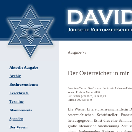
Ausgabe 78
Aktuelle Ausgabe
Der Österreicher in mir
Archiv
Buchrezensionen
Francisco Tanzer, Der Österreicher in mir, Leben und We
Wien : Edition Atelier 2006
Leserbriefe
232 Seiten, gebunden, Euro 18,00.-
ISBN 3-902498-09-9
Termine
Die Wiener Literaturwissenschaftlerin 
Abonnements
österreichischen Schriftsteller Fra
Spenden
herausgegeben. Es ist dies eine Samml
große literarische Anerkennung Zeit s
Der Verein
einen bedeutenden Beitrag zur deuts