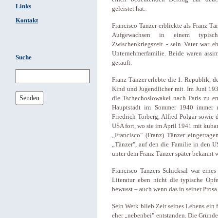
Links
geleistet hat.
Kontakt
Francisco Tanzer erblickte als Franz T
Aufgewachsen in einem typischen
Zwischenkriegszeit - sein Vater war eh
Unternehmerfamilie. Beide waren assimi
Suche
getauft.
Franz Tänzer erlebte die 1. Republik, d
Kind und Jugendlicher mit. Im Juni 19
Senden
die Tschechoslowakei nach Paris zu em
Hauptstadt im Sommer 1940 immer nä
Friedrich Torberg, Alfred Polgar sowie 
USA fort, wo sie im April 1941 mit kuba
„Francisco" (Franz) Tänzer eingetra
„Tänzer", auf den die Familie in den U
unter dem Franz Tänzer später bekannt w
Francisco Tanzers Schicksal war eines
Literatur eben nicht die typische Opfe
bewusst – auch wenn das in seiner Pros
Sein Werk blieb Zeit seines Lebens ein f
eher „nebenbei" entstanden. Die Gründe 