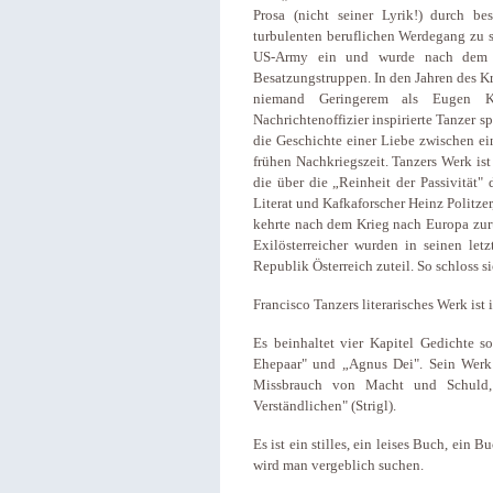
Prosa (nicht seiner Lyrik!) durch b
turbulenten beruflichen Werdegang zu su
US-Army ein und wurde nach dem K
Besatzungstruppen. In den Jahren des Kr
niemand Geringerem als Eugen Ko
Nachrichtenoffizier inspirierte Tanzer s
die Geschichte einer Liebe zwischen ei
frühen Nachkriegszeit. Tanzers Werk ist 
die über die „Reinheit der Passivität" 
Literat und Kafkaforscher Heinz Politze
kehrte nach dem Krieg nach Europa zur
Exilösterreicher wurden in seinen let
Republik Österreich zuteil. So schloss si
Francisco Tanzers literarisches Werk is
Es beinhaltet vier Kapitel Gedichte s
Ehepaar" und „Agnus Dei". Sein Werk
Missbrauch von Macht und Schuld
Verständlichen" (Strigl).
Es ist ein stilles, ein leises Buch, ei
wird man vergeblich suchen.