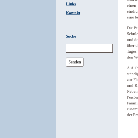
Links
einen
eindru
Kontakt
eine b
Die Pe
Schule
Suche
und de
über d
Tages 
den We
Senden
Auf i
ständi
zur Fl
und Ri
Neben 
Persön
Famil
zusamm
der Er