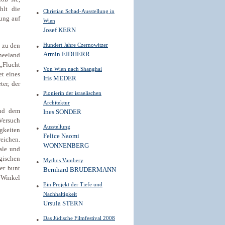
hlt die
Christian Schad-Ausstellung in
nung auf
Wien
Josef KERN
Hundert Jahre Czernowitzer
e zu den
Armin EIDHERR
neeland
 „Flucht
Von Wien nach Shanghai
et eines
Iris MEDER
ter, der
Pionierin der israelischen
Architektur
und dem
Ines SONDER
 Versuch
Ausstellung
igkeiten
Felice Naomi
reichen.
WONNENBERG
ale und
agischen
Mythos Vambery
er bunt
Bernhard BRUDERMANN
 Winkel
Ein Projekt der Tiefe und
Nachhaltigkeit
Ursula STERN
Das Jüdische Filmfestival 2008