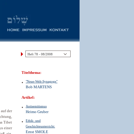
Titelthema:
"Neue-Welt-Synagoge"
Bob MARTENS
Artikel:
Antisemitismus
 auf der
Heimo Gruber
chtung,
Ethik- und
a Tibet
Geschichteunterricht:
us einer
Ernst SMOLE
oß sie,