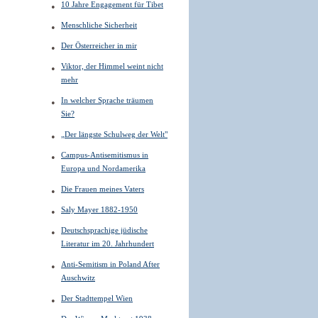
10 Jahre Engagement für Tibet
Menschliche Sicherheit
Der Österreicher in mir
Viktor, der Himmel weint nicht
mehr
In welcher Sprache träumen
Sie?
„Der längste Schulweg der Welt"
Campus-Antisemitismus in
Europa und Nordamerika
Die Frauen meines Vaters
Saly Mayer 1882-1950
Deutschsprachige jüdische
Literatur im 20. Jahrhundert
Anti-Semitism in Poland After
Auschwitz
Der Stadttempel Wien