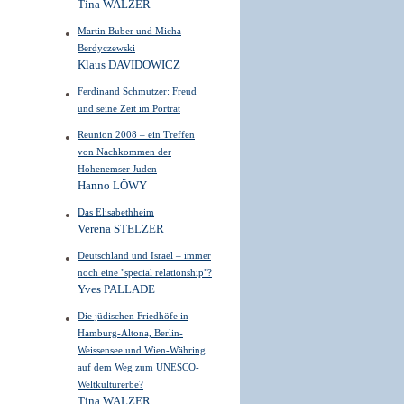
Tina WALZER
Martin Buber und Micha
Berdyczewski
Klaus DAVIDOWICZ
Ferdinand Schmutzer: Freud
und seine Zeit im Porträt
Reunion 2008 – ein Treffen
von Nachkommen der
Hohenemser Juden
Hanno LÖWY
Das Elisabethheim
Verena STELZER
Deutschland und Israel – immer
noch eine "special relationship"?
Yves PALLADE
Die jüdischen Friedhöfe in
Hamburg-Altona, Berlin-
Weissensee und Wien-Währing
auf dem Weg zum UNESCO-
Weltkulturerbe?
Tina WALZER