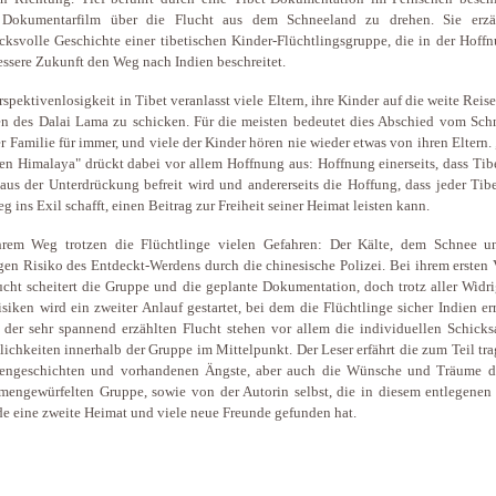
 Dokumentarfilm über die Flucht aus dem Schneeland zu drehen. Sie erzä
cksvolle Geschichte einer tibetischen Kinder-Flüchtlingsgruppe, die in der Hoff
essere Zukunft den Weg nach Indien beschreitet.
rspektivenlosigkeit in Tibet veranlasst viele Eltern, ihre Kinder auf die weite Reis
n des Dalai Lama zu schicken. Für die meisten bedeutet dies Abschied vom Sch
r Familie für immer, und viele der Kinder hören nie wieder etwas von ihren Eltern.
en Himalaya" drückt dabei vor allem Hoffnung aus: Hoffnung einerseits, dass Tib
aus der Unterdrückung befreit wird und andererseits die Hoffung, dass jeder Tibe
g ins Exil schafft, einen Beitrag zur Freiheit seiner Heimat leisten kann.
hrem Weg trotzen die Flüchtlinge vielen Gefahren: Der Kälte, dem Schnee 
gen Risiko des Entdeckt-Werdens durch die chinesische Polizei. Bei ihrem ersten
ucht scheitert die Gruppe und die geplante Dokumentation, doch trotz aller Widr
siken wird ein zweiter Anlauf gestartet, bei dem die Flüchtlinge sicher Indien er
der sehr spannend erzählten Flucht stehen vor allem die individuellen Schicks
lichkeiten innerhalb der Gruppe im Mittelpunkt. Der Leser erfährt die zum Teil tr
iengeschichten und vorhandenen Ängste, aber auch die Wünsche und Träume d
engewürfelten Gruppe, sowie von der Autorin selbst, die in diesem entlegenen
de eine zweite Heimat und viele neue Freunde gefunden hat.