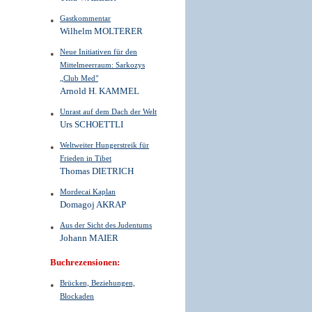
Gastkommentar
Wilhelm MOLTERER
Neue Initiativen für den
Mittelmeerraum: Sarkozys
„Club Med"
Arnold H. KAMMEL
Unrast auf dem Dach der Welt
Urs SCHOETTLI
Weltweiter Hungerstreik für
Frieden in Tibet
Thomas DIETRICH
Mordecai Kaplan
Domagoj AKRAP
Aus der Sicht des Judentums
Johann MAIER
Buchrezensionen:
Brücken, Beziehungen,
Blockaden