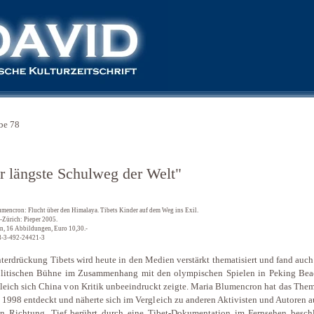
be 78
r längste Schulweg der Welt"
umencron: Flucht über den Himalaya. Tibets Kinder auf dem Weg ins Exil.
Zürich: Pieper 2005.
en, 16 Abbildungen, Euro 10,30.-
8-3-492-24421-3
terdrückung Tibets wird heute in den Medien verstärkt thematisiert und fand auch
olitischen Bühne im Zusammenhang mit den olympischen Spielen in Peking Bea
eich sich China von Kritik unbeeindruckt zeigte. Maria Blumencron hat das Them
s 1998 entdeckt und näherte sich im Vergleich zu anderen Aktivisten und Autoren a
n Richtung. Tief berührt durch eine Tibet-Dokumentation im Fernsehen beschl