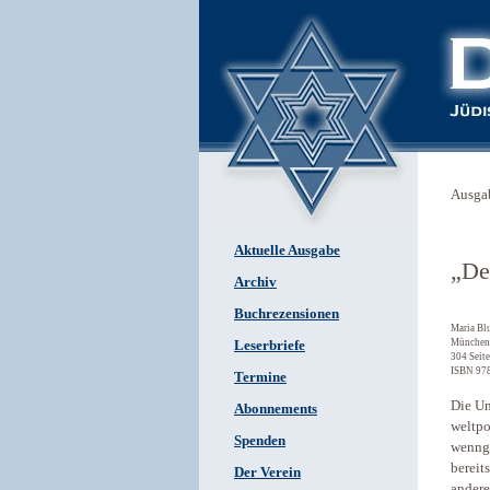
Ausga
Aktuelle Ausgabe
„De
Archiv
Buchrezensionen
Maria Bl
München-
Leserbriefe
304 Seit
ISBN 97
Termine
Die Un
Abonnements
weltp
Spenden
wenngl
bereit
Der Verein
andere