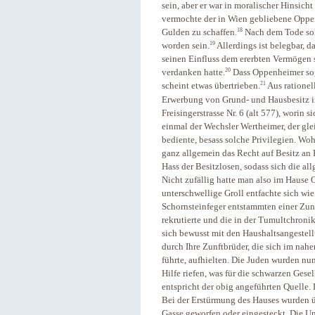
sein, aber er war in moralischer Hinsich
vermochte der in Wien gebliebene Oppe
18
Gulden zu schaffen.
Nach dem Tode soll
19
worden sein.
Allerdings ist belegbar,
seinen Einfluss dem ererbten Vermögen 
20
verdanken hatte.
Dass Oppenheimer sog
21
scheint etwas übertrieben.
Aus rationel
Erwerbung von Grund- und Hausbesitz in
Freisingerstrasse Nr. 6 (alt 577), worin
einmal der Wechsler Wertheimer, der glei
bediente, besass solche Privilegien. Wo
ganz allgemein das Recht auf Besitz a
Hass der Besitzlosen, sodass sich die 
Nicht zufällig hatte man also im Hause
unterschwellige Groll entfachte sich wi
Schornsteinfeger entstammten einer Zunft
rekrutierte und die in der Tumultchronik
sich bewusst mit den Haushaltsangestell
durch Ihre Zunftbrüder, die sich im na
führte, aufhielten. Die Juden wurden nu
Hilfe riefen, was für die schwarzen Gesel
entspricht der obig angeführten Quelle
Bei der Erstürmung des Hauses wurden ü
Gasse geworfen oder eingesteckt. Die Un