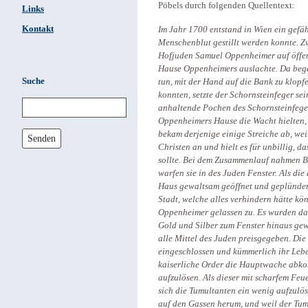
Pöbels durch folgenden Quellentext:
Links
Kontakt
Im Jahr 1700 entstand in Wien ein gefäh
Menschenblut gestillt werden konnte. Zw
Hofjuden Samuel Oppenheimer auf öffent
Hause Oppenheimers auslachte. Da bega
Suche
tun, mit der Hand auf die Bank zu klopf
konnten, setzte der Schornsteinfeger sei
anhaltende Pochen des Schornsteinfege
Oppenheimers Hause die Wacht hielten,
bekam derjenige einige Streiche ab, weil
Senden
Christen an und hielt es für unbillig, 
sollte. Bei dem Zusammenlauf nahmen B
warfen sie in des Juden Fenster. Als die 
Haus gewaltsam geöffnet und geplünder
Stadt, welche alles verhindern hätte k
Oppenheimer gelassen zu. Es wurden dab
Gold und Silber zum Fenster hinaus ge
alle Mittel des Juden preisgegeben. Die
eingeschlossen und kümmerlich ihr Lebe
kaiserliche Order die Hauptwache abko
aufzulösen. Als dieser mit scharfem Feu
sich die Tumultanten ein wenig aufzulö
auf den Gassen herum, und weil der Tum