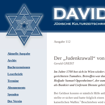
Ausgabe 112
Aktuelle Ausgabe
Der „Judenkrawall“ von
Archiv
Gerald GNEIST
Buchrezensionen
Im Jahre 1700 bot sich in Wien wieder
Leserbriefe
gerichteten Tumultes. Betroffen war dam
1
Hofjude Samuel Oppenheimer
, der zu
Termine
als Bankier und Lieferant Dienste geleis
Abonnements
Bei Geldnot konnte er nämlich Hilfe anb
Spenden
stellte er sicher und hatte folglich ein
Der Verein
2
kaiserlichen Waffen.
Beschrieben wird d