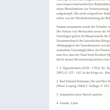
zwei hauptverantwortlichen Rädelsführe
einen Metallarbeiter zur Verantwortung
aufgeknüpft. Der nicht zimperliche St
selbst von der Wiederherstellung der Ruh
Summa summarum wurde der Schaden wie
Der Verlust von Wertsachen sowie die V
Unterlagen galten als Hauptursache für
Zusammenbruch des kaiserlichen Kriegsli
Abhängigkeit der Staatsfinanzen von Inte
unfassbare Unzulänglichkeit der Finanzve
man fest, dass der Staat beim Konkurs 
durch dessen Bewucherung bereits zum 
1 S. Oppenheimer (1630 - 1703). Sic: Ko
2001) S. 125 - 142. In der Folge zit.: Kr
2 Karl Eduard Schimmer, Alt und Neu Wie
(Wien/ Leipzig 1904) 2. Auflage, S. 103.
3 Jemandem einen Streich spielen
4 Unruhe, Lärm