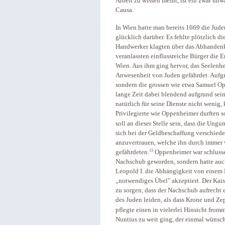
Arbeit zu wissen meint, ist ein zwar unw
Causa.
In Wien hatte man bereits 1669 die Jude
glücklich darüber. Es fehlte plötzlich d
Handwerker klagten über das Abhandenk
veranlassten einflussreiche Bürger die 
Wien. Aus ihm ging hervor, das Seelenhei
Anwesenheit von Juden gefährdet. Aufgr
sondern die grossen wie etwa Samuel Op
lange Zeit dabei blendend aufgrund sein
natürlich für seine Dienste nicht wenig,
Privilegierte wie Oppenheimer durften 
soll an dieser Stelle sein, dass die Ungu
sich bei der Geldbeschaffung verschied
anzuvertrauen, welche ihn durch immer 
15
gefährdeten.
Oppenheimer war schlussen
Nachschub geworden, sondern hatte auch
Leopold I. die Abhängigkeit von einem 
„notwendiges Übel" akzeptiert. Der Kais
zu sorgen, dass der Nachschub aufrecht e
des Juden leiden, als dass Krone und Zep
pflegte einen in vielerlei Hinsicht fro
Nuntius zu weit ging, der einmal wünsch