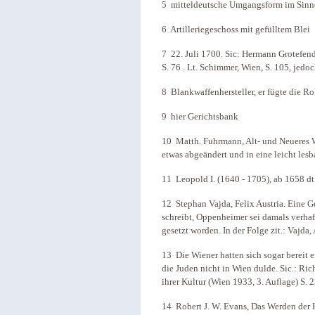
5 mitteldeutsche Umgangsform im Sinne
6 Artilleriegeschoss mit gefülltem Blei
7 22. Juli 1700. Sic: Hermann Grotefen
S. 76 . Lt. Schimmer, Wien, S. 105, jedoc
8 Blankwaffenhersteller, er fügte die 
9 hier Gerichtsbank
10 Matth. Fuhrmann, Alt- und Neueres W
etwas abgeändert und in eine leicht lesb
11 Leopold I. (1640 - 1705), ab 1658 dt
12 Stephan Vajda, Felix Austria. Eine G
schreibt, Oppenheimer sei damals verha
gesetzt worden. In der Folge zit.: Vajda,
13 Die Wiener hatten sich sogar bereit er
die Juden nicht in Wien dulde. Sic.: Ric
ihrer Kultur (Wien 1933, 3. Auflage) S. 
14 Robert J. W. Evans, Das Werden der