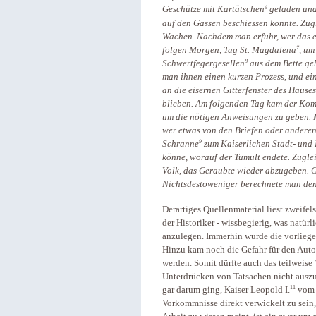
6
Geschütze mit Kartätschen
geladen und 
auf den Gassen beschiessen konnte. Zug
Wachen. Nachdem man erfuhr, wer das e
7
folgen Morgen, Tag St. Magdalena
, um
8
Schwertfegergesellen
aus dem Bette geh
man ihnen einen kurzen Prozess, und ei
an die eisernen Gitterfenster des Haus
blieben. Am folgenden Tag kam der Kom
um die nötigen Anweisungen zu geben. 
wer etwas von den Briefen oder anderen
9
Schranne
zum Kaiserlichen Stadt- und 
könne, worauf der Tumult endete. Zugle
Volk, das Geraubte wieder abzugeben. G
Nichtsdestoweniger berechnete man de
Derartiges Quellenmaterial liest zweifels
der Historiker - wissbegierig, was natür
anzulegen. Immerhin wurde die vorliegen
Hinzu kam noch die Gefahr für den Autor,
werden. Somit dürfte auch das teilweis
Unterdrücken von Tatsachen nicht auszus
11
gar darum ging, Kaiser Leopold I.
vom V
Vorkommnisse direkt verwickelt zu sein,