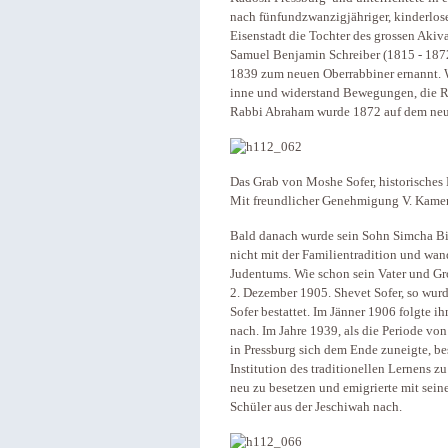
nach fünfundzwanzigjähriger, kinderlose
Eisenstadt die Tochter des grossen Akiv
Samuel Benjamin Schreiber (1815 - 1872
1839 zum neuen Oberrabbiner ernannt. Wi
inne und widerstand Bewegungen, die Ref
Rabbi Abraham wurde 1872 auf dem neu
Das Grab von Moshe Sofer, historisches 
Mit freundlicher Genehmigung V. Kame
Bald danach wurde sein Sohn Simcha Bin
nicht mit der Familientradition und wa
Judentums. Wie schon sein Vater und Gro
2. Dezember 1905. Shevet Sofer, so wur
Sofer bestattet. Im Jänner 1906 folgte i
nach. Im Jahre 1939, als die Periode vo
in Pressburg sich dem Ende zuneigte, be
Institution des traditionellen Lernens z
neu zu besetzen und emigrierte mit seine
Schüler aus der Jeschiwah nach.