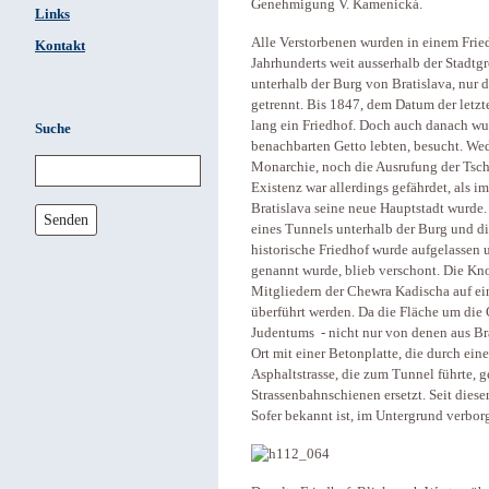
Genehmigung V. Kamenická.
Links
Alle Verstorbenen wurden in einem Friedh
Kontakt
Jahrhunderts weit ausserhalb der Stadtg
unterhalb der Burg von Bratislava, nur
getrennt. Bis 1847, dem Datum der letzt
lang ein Friedhof. Doch auch danach wur
Suche
benachbarten Getto lebten, besucht. Wed
Monarchie, noch die Ausrufung der Tsch
Existenz war allerdings gefährdet, als 
Bratislava seine neue Hauptstadt wurde.
Senden
eines Tunnels unterhalb der Burg und di
historische Friedhof wurde aufgelassen u
genannt wurde, blieb verschont. Die Kn
Mitgliedern der Chewra Kadischa auf ei
überführt werden. Da die Fläche um die 
Judentums - nicht nur von denen aus Brat
Ort mit einer Betonplatte, die durch eine
Asphaltstrasse, die zum Tunnel führte, g
Strassenbahnschienen ersetzt. Seit diese
Sofer bekannt ist, im Untergrund verbor