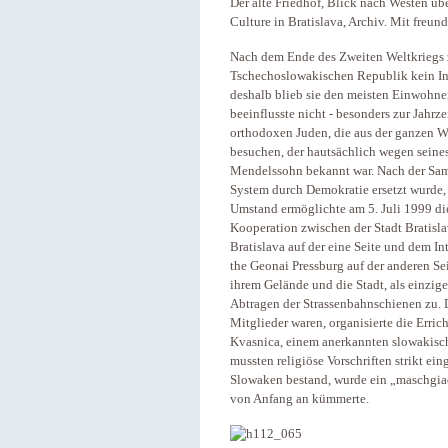
Der alte Friedhof, Blick nach Westen üb
Culture in Bratislava, Archiv. Mit fre
Nach dem Ende des Zweiten Weltkriegs z
Tschechoslowakischen Republik kein Int
deshalb blieb sie den meisten Einwohn
beeinflusste nicht - besonders zur Jahrz
orthodoxen Juden, die aus der ganzen W
besuchen, der hautsächlich wegen sein
Mendelssohn bekannt war. Nach der Samt
System durch Demokratie ersetzt wurde, 
Umstand ermöglichte am 5. Juli 1999 d
Kooperation zwischen der Stadt Bratisl
Bratislava auf der eine Seite und dem In
the Geonai Pressburg auf der anderen Se
ihrem Gelände und die Stadt, als einzige
Abtragen der Strassenbahnschienen zu
Mitglieder waren, organisierte die Erri
Kvasnica, einem anerkannten slowakisch
mussten religiöse Vorschriften strikt e
Slowaken bestand, wurde ein „maschgiach
von Anfang an kümmerte.