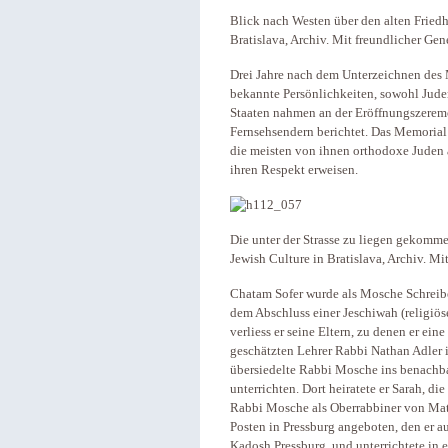
Blick nach Westen über den alten Friedh
Bratislava, Archiv. Mit freundlicher G
Drei Jahre nach dem Unterzeichnen des
bekannte Persönlichkeiten, sowohl Jude
Staaten nahmen an der Eröffnungszeremo
Fernsehsendern berichtet. Das Memorial 
die meisten von ihnen orthodoxe Juden 
ihren Respekt erweisen.
Die unter der Strasse zu liegen gekom
Jewish Culture in Bratislava, Archiv. 
Chatam Sofer wurde als Mosche Schreib
dem Abschluss einer Jeschiwah (religiö
verliess er seine Eltern, zu denen er ei
geschätzten Lehrer Rabbi Nathan Adler 
übersiedelte Rabbi Mosche ins benachba
unterrichten. Dort heiratete er Sarah, di
Rabbi Mosche als Oberrabbiner von Matt
Posten in Pressburg angeboten, den er au
Kadosh Pressburg und unterrichtete in e