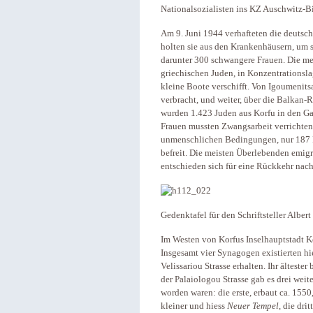
Nationalsozialisten ins KZ Auschwitz-B
Am 9. Juni 1944 verhafteten die deutsch
holten sie aus den Krankenhäusern, um s
darunter 300 schwangere Frauen. Die m
griechischen Juden, in Konzentrationsl
kleine Boote verschifft. Von Igoumenit
verbracht, und weiter, über die Balkan-R
wurden 1.423 Juden aus Korfu in den G
Frauen mussten Zwangsarbeit verrichten
unmenschlichen Bedingungen, nur 187 P
befreit. Die meisten Überlebenden emigr
entschieden sich für eine Rückkehr nach
Gedenktafel für den Schriftsteller Albe
Im Westen von Korfus Inselhauptstadt K
Insgesamt vier Synagogen existierten hie
Velissariou Strasse erhalten. Ihr ältest
der Palaiologou Strasse gab es drei wei
worden waren: die erste, erbaut ca. 155
kleiner und hiess
Neuer Tempel
, die dri