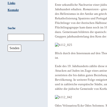
Links
Erste urkundliche Nachweise einer jüdis
Jahrhundert erhalten.
Romanioten
- grie
Kontakt
des Hellenismus in der Antike am griec
Rekatholisierung Spaniens und Portuga
Flüchtlinge von der iberischen Halbins
Flüchtlingsgruppe kam dann noch im 16.
Suche
dazu. Gemeinsam bildeten die spanisch-
Gruppen jahrhundertelang den Kern der
Senden
Blick durch den Innenraum auf den Thor
ist.
Ende des 19. Jahrhunderts zählte diese 
Attacken auf Juden im Zuge eines antis
zerstörten die bis dahin guten Beziehun
Bevölkerung. In weiterer Folge emigrier
und in zahlreiche europäische Städte, u
zählte die jüdische Gemeinde von Korfu
Odos Velissariou/Ecke Odos Solomou: M