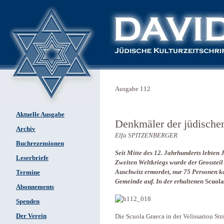
Ausgabe 112
Aktuelle Ausgabe
Denkmäler der jüdische
Archiv
Elfa SPITZENBERGER
Buchrezensionen
Seit Mitte des 12. Jahrhunderts lebten
Leserbriefe
Zweiten Weltkriegs wurde der Grosstei
Auschwitz ermordet, nur 75 Personen k
Termine
Gemeinde auf. In der erhaltenen
Scuol
Abonnements
Spenden
Der Verein
Die Scuola Graeca in der Velissariou Stra