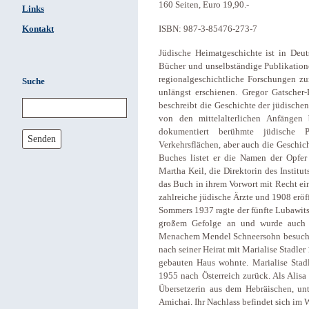
160 Seiten, Euro 19,90.-
Links
Kontakt
ISBN: 987-3-85476-273-7
Jüdische Heimatgeschichte ist in Deut
Bücher und unselbständige Publikation
regionalgeschichtliche Forschungen zu
Suche
unlängst erschienen. Gregor Gatscher-
beschreibt die Geschichte der jüdische
von den mittelalterlichen Anfängen
dokumentiert berühmte jüdische 
Senden
Verkehrsflächen, aber auch die Geschic
Buches listet er die Namen der Opfer
Martha Keil, die Direktorin des Institut
das Buch in ihrem Vorwort mit Recht ein
zahlreiche jüdische Ärzte und 1908 eröf
Sommers 1937 ragte der fünfte Lubawitsc
großem Gefolge an und wurde auch 
Menachem Mendel Schneersohn besucht. E
nach seiner Heirat mit Marialise Stadle
gebauten Haus wohnte. Marialise Stadle
1955 nach Österreich zurück. Als Alisa 
Übersetzerin aus dem Hebräischen, un
Amichai. Ihr Nachlass befindet sich im W