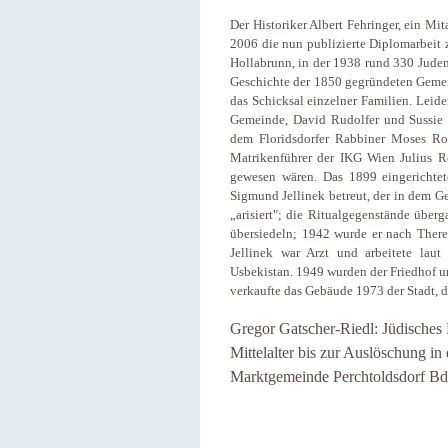
Der Historiker Albert Fehringer, ein Mi
2006 die nun publizierte Diplomarbeit 
Hollabrunn, in der 1938 rund 330 Juden
Geschichte der 1850 gegründeten Gemei
das Schicksal einzelner Familien. Leide
Gemeinde, David Rudolfer und Sussie Zw
dem Floridsdorfer Rabbiner Moses Ro
Matrikenführer der IKG Wien Julius Ro
gewesen wären. Das 1899 eingericht
Sigmund Jellinek betreut, der in dem 
„arisiert"; die Ritualgegenstände über
übersiedeln; 1942 wurde er nach There
Jellinek war Arzt und arbeitete laut
Usbekistan. 1949 wurden der Friedhof u
verkaufte das Gebäude 1973 der Stadt, 
Gregor Gatscher-Riedl: Jüdisches
Mittelalter bis zur Auslöschung in
Marktgemeinde Perchtoldsdorf Bd.