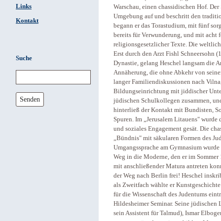
Links
Warschau, einen chassidischen Hof. Der
Umgebung auf und beschritt den traditi
Kontakt
begann er das Torastudium, mit fünf sorg
bereits für Verwunderung, und mit acht 
religionsgesetzlicher Texte. Die weltlic
Erst durch den Arzt Fishl Schneersohn 
Suche
Dynastie, gelang Heschel langsam die A
Annäherung, die ohne Abkehr von seiner
langer Familiendiskussionen nach Vilna
Bildungseinrichtung mit jiddischer Unte
Senden
jüdischen Schulkollegen zusammen, und
hinterließ der Kontakt mit Bundisten, S
Spuren. Im „Jerusalem Litauens" wurde d
und soziales Engagement gesät. Die chass
„Bündnis" mit säkularen Formen des Jud
Umgangssprache am Gymnasium wurde so
Weg in die Moderne, den er im Sommer 1
mit anschließender Matura antreten kon
der Weg nach Berlin frei! Heschel inskri
als Zweitfach wählte er Kunstgeschichte
für die Wissenschaft des Judentums ein
Hildesheimer Seminar. Seine jüdischen
sein Assistent für Talmud), Ismar Elbo