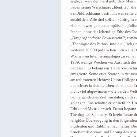
sagte, er wäre der meist gebildete Mann, 
neben seiner Warschauer „Identität", die
den Jiddischismus bestimmt war, seine dr
ausdrückte. Alle drei sollten künftig i
einer der wenigen osteuropäisch – jüdi
fanden, ohne das lebendige Erbe des Ostj
3
„
Das prophetische Bewusstsein
"
, entwi
„Theologie des Pathos" und die „Religi
weiteren 70.000 polnischen Juden aus 
Wochen im Internierungslager zu seiner
1939, wenige Wochen vor Ausbruch des
verlassen. Er bekam ein Transitvisum f
emigrierte. Seine erste Station in der 
am reformierten Hebrew Union College un
nur schwer in den Lehrbetrieb ein, der
nicht viel abgewinnen – die beiden Wel
Sein eigentliches Ziel war daher, an da
gelangen. Das schaffte er schließlich 1945
Ethik und Mystik erhielt. Damit begann
Theological Seminary. Er beeinflusste du
religiöse Überzeugung in den folgenden
Studenten und Rabbiner nachhaltig. Die 
ritueller Observanz und Ehrung des lebe