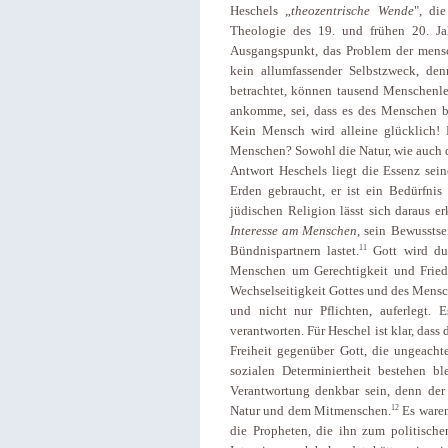
Heschels „
theozentrische Wende
", di
Theologie des 19. und frühen 20. Ja
Ausgangspunkt, das Problem der mensc
kein allumfassender Selbstzweck, de
betrachtet, können tausend Menschenleb
ankomme, sei, dass es des Menschen be
Kein Mensch wird alleine glücklich! 
Menschen? Sowohl die Natur, wie auch d
Antwort Heschels liegt die Essenz sei
Erden gebraucht, er ist ein Bedürfnis 
jüdischen Religion lässt sich daraus er
Interesse am Menschen
, sein Bewussts
11
Bündnispartnern lastet.
Gott wird du
Menschen um Gerechtigkeit und Fried
Wechselseitigkeit Gottes und des Mensc
und nicht nur Pflichten, auferlegt.
verantworten. Für Heschel ist klar, dass
Freiheit gegenüber Gott, die ungeacht
sozialen Determiniertheit bestehen bl
Verantwortung denkbar sein, denn der
12
Natur und dem Mitmenschen.
Es waren
die Propheten, die ihn zum politische