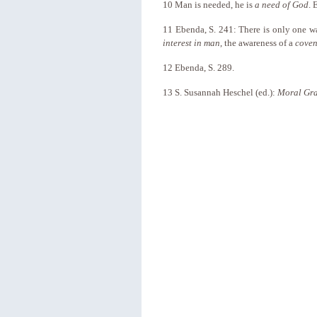
10
Man is needed, he is
a need of God
. 
11
Ebenda, S. 241: There is only one wa
interest in man
, the awareness of a
cove
12 Ebenda, S. 289.
13
S. Susannah Heschel (ed.):
Moral Gra