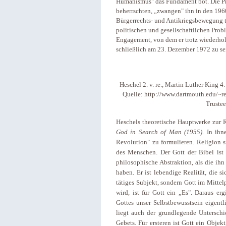
Humanismus" das Fundament bot. Die Pro
beherrschten, „zwangen" ihn in den 196
Bürgerrechts- und Antikriegsbewegung t
politischen und gesellschaftlichen Prob
Engagement, von dem er trotz wiederholt
schließlich am 23. Dezember 1972 zu s
Heschel 2. v. re., Martin Luther King 
Quelle: http://www.dartmouth.edu/~r
Trustee
Heschels theoretische Hauptwerke zur 
God in Search of Man (1955)
. In ihn
Revolution" zu formulieren. Religion si
des Menschen. Der Gott der Bibel ist 
philosophische Abstraktion, als die ihn
haben. Er ist lebendige Realität, die 
tätiges Subjekt, sondern Gott im Mitte
wird, ist für Gott ein „Es". Daraus er
Gottes unser Selbstbewusstsein eigent
liegt auch der grundlegende Untersc
Gebets. Für ersteren ist Gott ein Objekt