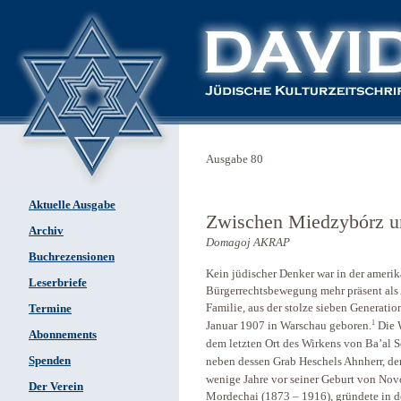
Ausgabe 80
Aktuelle Ausgabe
Zwischen Miedzybórz u
Archiv
Domagoj AKRAP
Buchrezensionen
Kein jüdischer Denker war in der amerik
Leserbriefe
Bürgerrechtsbewegung mehr präsent als 
Familie, aus der stolze sieben Generat
Termine
1
Die W
Januar 1907 in Warschau geboren.
Abonnements
dem letzten Ort des Wirkens von Ba’al 
Spenden
neben dessen Grab Heschels Ahnherr, der 
wenige Jahre vor seiner Geburt von
Novo
Der Verein
Mordechai (1873 – 1916), gründete in 