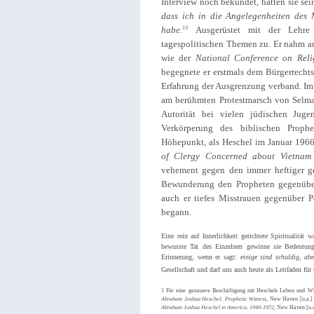
Interview noch bekundet, hätten sie se
dass ich in die Angelegenheiten des 
13
habe.
Ausgerüstet mit der Lehre
tagespolitischen Themen zu. Er nahm a
wie der
National Conference on Rel
begegnete er erstmals dem Bürgerrecht
Erfahrung der Ausgrenzung verband. I
am berühmten Protestmarsch von Selma
Autorität bei vielen jüdischen Jug
Verkörperung des biblischen Prophet
Höhepunkt, als Heschel im Januar 196
of Clergy Concerned about Vietna
vehement gegen den immer heftiger ge
Bewunderung den Propheten gegenüber 
auch er tiefes Misstrauen gegenüber 
begann.
Eine rein auf Innerlichkeit gerichtete Spiritualität 
bewusste Tat des Einzelnen gewinne sie Bedeutung
Erinnerung, wenn er sagt:
einige sind schuldig, abe
Gesellschaft und darf uns auch heute als Leitfaden für
1 Für eine genauere Beschäftigung mit Heschels Leben und Wi
Abraham Joshua Heschel: Prophetic Witness
, New Haven [u.a.] 
Abraham Joshua Heschel in America, 1940-1972
, New Haven [u.a