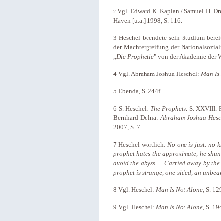
Vgl. Edward K. Kaplan / Samuel H. Dr
2
Haven [u.a.] 1998, S. 116.
3 Heschel beendete sein Studium berei
der Machtergreifung der Nationalsozial
„
Die Prophetie
" von der Akademie der W
4
Vgl. Abraham Joshua Heschel:
Man Is
5
Ebenda, S. 244f.
6
S. Heschel:
The Prophets
, S. XXVIII, 
Bernhard Dolna:
Abraham Joshua Hesch
2007, S. 7.
7
Heschel wörtlich:
No one is just; no 
prophet hates the approximate, he shuns
avoid the abyss. …Carried away by the 
prophet is strange, one-sided, an unbea
8
Vgl. Heschel:
Man Is Not Alone
, S. 12
9
Vgl. Heschel:
Man Is Not Alone
, S. 19