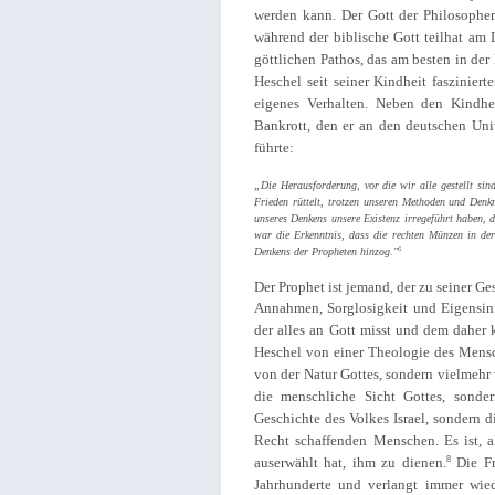
werden kann. Der Gott der Philosophen 
während der biblische Gott teilhat am
göttlichen Pathos, das am besten in der 
Heschel seit seiner Kindheit fasziniert
eigenes Verhalten. Neben den Kindhei
Bankrott, den er an den deutschen Uni
führte:
„Die Herausforderung, vor die wir alle gestellt sin
Frieden rüttelt, trotzen unseren Methoden und Denk
unseres Denkens unsere Existenz irregeführt haben, da
war die Erkenntnis, dass die rechten Münzen in de
6
Denkens der Propheten hinzog."
Der Prophet ist jemand, der zu seiner G
Annahmen, Sorglosigkeit und Eigensinn v
der alles an Gott misst und dem daher k
Heschel von einer Theologie des Mensch
von der Natur Gottes, sondern vielmehr
die menschliche Sicht Gottes, sonde
Geschichte des Volkes Israel, sondern
Recht schaffenden Menschen. Es ist, a
8
auserwählt hat, ihm zu dienen.
Die F
Jahrhunderte und verlangt immer wied