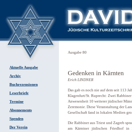
Ausgabe 80
Aktuelle Ausgabe
Gedenken in Kärnten
Archiv
Erich LINDNER
Buchrezensionen
Das gab es noch nie auf dem seit 113 Ja
Leserbriefe
Klagenfurt/St. Ruprecht: Zwei Rabbiner
Anwesenheit 10 weiterer jüdischer Männ
Termine
Zeremonie. Diese Veranstaltung der Lan
Abonnements
Gesellschaft fand in lokalen Medien gr
Spenden
Die Rabbiner aus Triest und Zagreb spra
Der Verein
am Kärntner jüdischen Friedhof in K