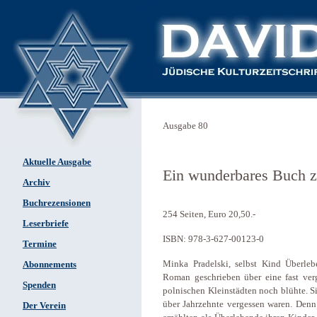
Ausgabe 80
Aktuelle Ausgabe
Ein wunderbares Buch 
Archiv
Buchrezensionen
254 Seiten, Euro 20,50.-
Leserbriefe
ISBN: 978-3-627-00123-0
Termine
Minka Pradelski, selbst Kind Überleb
Abonnements
Roman geschrieben über eine fast verg
Spenden
polnischen Kleinstädten noch blühte. S
über Jahrzehnte vergessen waren. Denn
Der Verein