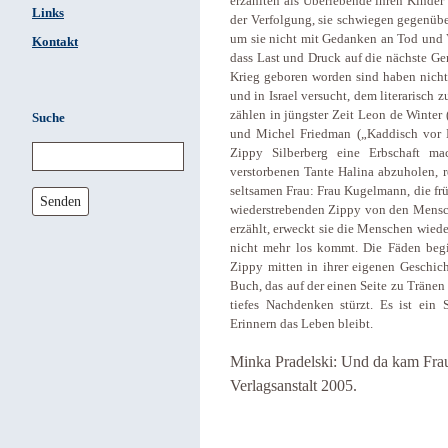
erzählten als Überlebende ihren Kinder
Links
der Verfolgung, sie schwiegen gegenübe
um sie nicht mit Gedanken an Tod und Ve
Kontakt
dass Last und Druck auf die nächste Ge
Krieg geboren worden sind haben nicht
und in Israel versucht, dem literarisc
zählen in jüngster Zeit Leon de Winter 
Suche
und Michel Friedman („Kaddisch vor M
Zippy Silberberg eine Erbschaft ma
verstorbenen Tante Halina abzuholen, r
seltsamen Frau: Frau Kugelmann, die frü
Senden
wiederstrebenden Zippy von den Mensch
erzählt, erweckt sie die Menschen wied
nicht mehr los kommt. Die Fäden begi
Zippy mitten in ihrer eigenen Geschic
Buch, das auf der einen Seite zu Tränen 
tiefes Nachdenken stürzt. Es ist ein 
Erinnern das Leben bleibt.
Minka Pradelski: Und da kam Frau
Verlagsanstalt 2005.