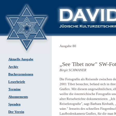
Ausgabe 80
Aktuelle Ausgabe
„See Tibet now" SW-Fot
Archiv
Birgit SCHWANER
Buchrezensionen
Die Fotografin als Reisende zwischen 
Leserbriefe
2001 Tibet besuchte, befand sich in ih
Graflex. Mit diesem ungewöhnlichen, eh
Termine
wollte die österreichische Fotografin u
Abonnements
alter Reiseberichte dokumentieren. „Ich
Reisefotografie", sagt Barbara Krobath
Spenden
wäre." Jenseits des schnellen Fingerdruc
Der Verein
Laufbodenkamera Graflex, für die man K