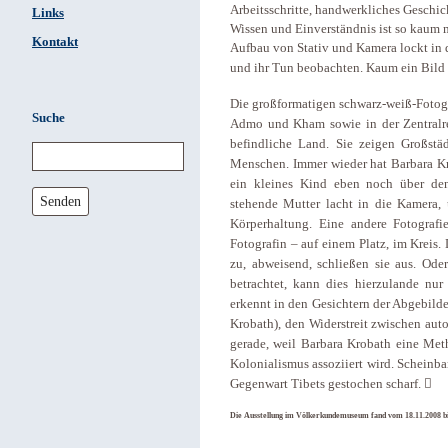
Arbeitsschritte, handwerkliches Geschi
Links
Wissen und Einverständnis ist so kaum m
Kontakt
Aufbau von Stativ und Kamera lockt in d
und ihr Tun beobachten. Kaum ein Bild 
Die großformatigen schwarz-weiß-Fotog
Suche
Admo und Kham sowie in der Zentralre
befindliche Land. Sie zeigen Großstäd
Menschen. Immer wieder hat Barbara Kr
ein kleines Kind eben noch über den
Senden
stehende Mutter lacht in die Kamera, u
Körperhaltung. Eine andere Fotografi
Fotografin – auf einem Platz, im Krei
zu, abweisend, schließen sie aus. Ode
betrachtet, kann dies hierzulande nu
erkennt in den Gesichtern der Abgebilde
Krobath), den Widerstreit zwischen aut
gerade, weil Barbara Krobath eine Meth
Kolonialismus assoziiert wird. Scheinb
Gegenwart Tibets gestochen scharf.

Die Ausstellung im Völkerkundemuseum fand vom 18.11.2008 bis