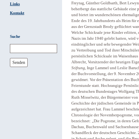
Freytag, Günther Goldbarth, Bert Lewy
Links
beherbergt das stattliche Gebäude eine
Kontakt
und bietet im wunderschönen ehemaligen
Ende des 19. Jahrhunderts als Heim für 
aus der Grenzstadt Brody geflüchtet war
Welche Schicksale jene Kinder erlitten,
Suche
Nazis im Jahr 1940 gelebt hatten, wird
eindringlicher und sehr bewegender Wei
zu Vertreibung und Tod ihrer Mitschüler
persönlichen Schicksale im Waisenhaus h
Senden
Albrecht, Vorsitzender der heutigen Ei
Stiftung
, Inge Lammel und Leslie Baru
der Buchvorstellung, der 9. November 
gewidmet. Vor der Präsentation des Buc
Feierstunde statt. Hochrangige Persönli
des deutschen Bundestages Wolfgang Thi
Ruth Misselwitz, der Bürgermeister vo
Geschichte der jüdischen Gemeinde in 
aufgezeichnet hat. Frau Lammel beschrieb
Chronologie der Novemberpogrome, von 
bezeichnet: „Die Pogrome, in deren Gef
Dachau, Buchenwald und Sachsenhausen 
Schandfleck der deutschen Geschichte.
in Schutt und Asche gelegt, und die Be