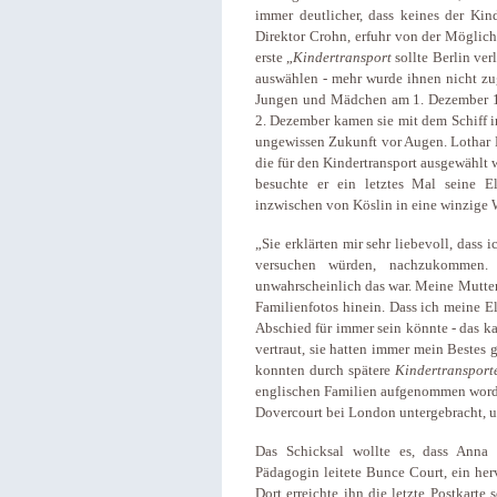
immer deutlicher, dass keines der Kin
Direktor Crohn, erfuhr von der Möglich
erste „
Kindertransport
sollte Berlin ver
auswählen - mehr wurde ihnen nicht zu
Jungen und Mädchen am 1. Dezember 1
2. Dezember kamen sie mit dem Schiff in
ungewissen Zukunft vor Augen. Lothar 
die für den Kindertransport ausgewählt 
besuchte er ein letztes Mal seine E
inzwischen von Köslin in eine winzige
„Sie erklärten mir sehr liebevoll, dass 
versuchen würden, nachzukommen. 
unwahrscheinlich das war. Meine Mutter 
Familienfotos hinein. Dass ich meine El
Abschied für immer sein könnte - das ka
vertraut, sie hatten immer mein Bestes
konnten durch spätere
Kindertransport
englischen Familien aufgenommen worde
Dovercourt bei London untergebracht, u
Das Schicksal wollte es, dass Anna
Pädagogin leitete Bunce Court, ein her
Dort erreichte ihn die letzte Postkarte 