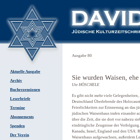
Ausgabe 80
Aktuelle Ausgabe
Sie wurden Waisen, ehe s
Archiv
Ute HÖSCHELE
Buchrezensionen
Es gibt nicht mehr viele Gelegenheiten
Leserbriefe
Deutschland Überlebende des Holocaust 
Feierlichkeiten zur Erinnerung an das j
Termine
jüdischen Waisenhaus trafen einander a
Abonnements
über die Zeit, die sie dort vor nahezu si
eindringliche Zeugnisse der Verfolgung
Spenden
Kanada, Israel, England und den USA: R
Der Verein
Waisenhaus aufgewachsen, außerdem Lesl