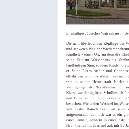
Ehemaliges Jüdisches Waisenhaus in B
Die acht überlebenden Zöglinge des W
und schweren Weg der Wiederannäherung 
Kindheit - einen Ort, am dem die Kindh
seine Zeit im Waisenhaus als Vora
landläufigen Sinn, sondern Kinder, die z
er. Seine Eltern Arthur und Charlott
elfjährigen Sohn ins Waisenhaus nach B
war in seiner Heimatstadt Köslin 
Verfolgungen der Nazi-Horden nicht me
Klasse war der tägliche Schulbesuch fü
und Tätlichkeiten hatten es ihm schlie
besuchen. Wie er den Wechsel ins Waisen
von Leslie Baruch Brent an seine e
aufgenommen, dennoch war es ein große
einer Familie, sondern in einer Instit
Neunkirchen im Saarland auf, mit 95 Ja