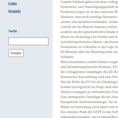
Carmen Gebhard geben mit dem vorlie
Links
Sicherheits- und Verteidigungspolitik 
Kontakt
Fachleuten legen sie in den einzelnen B
Situation, aber auch künftige Szenarie
werden sehr detailliert behandelt, wodu
vertieft mit der Materie befassen wollen
Suche
sondern um den ganzheitlichen Ansatz de
Mittel zur Sicherung von Frieden und St
sicherheitspolitischen Akteur „der besond
Instrumente zu verbinden in der Lage is
EU-Beitritts über die Handelspolitik u
Senden
Soldaten.
Diese Instrumente werden ebenso vorgest
und Sicherheitspolitisches Komitee, EU
die vertraglichen Grundlagen des EU-Kr
historischen Entwicklung wird zum Verst
Wer die Rolle der EU bei der Erhaltung 
kommt unweigerlich zur Frage nach den 
alleine es mangelt an verbindlichen Fo
Eine strategische Grundlage für die Auss
Europäische Sicherheitsstrategie. Sie i
Mittel zur Erreichung noch klarer und u
Ein zentraler Punk der GSVP ist das Ve
reibungslos gestaltet, wie es angesicht