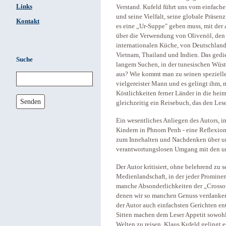
Links
Verstand. Kufeld führt uns vom einfache
und seine Vielfalt, seine globale Präsen
Kontakt
es eine „Ur-Suppe" geben muss, mit der a
über die Verwendung von Olivenöl, den 
internationalen Küche, von Deutschland,
Vietnam, Thailand und Indien. Das gedi
Suche
langem Suchen, in der tunesischen Wüst
aus? Wie kommt man zu seinen spezielle
vielgereister Mann und es gelingt ihm, 
Köstlichkeiten ferner Länder in die hei
Senden
gleichzeitig ein Reisebuch, das den Lese
Ein wesentliches Anliegen des Autors, i
Kindern in Phnom Penh - eine Reflexion
zum Innehalten und Nachdenken über un
verantwortungslosen Umgang mit den un
Der Autor kritisiert, ohne belehrend zu 
Medienlandschaft, in der jeder Prominent
manche Absonderlichkeiten der „Crosso
denen wir so manchen Genuss verdanken. 
der Autor auch einfachsten Gerichten e
Sitten machen dem Leser Appetit sowohl
Welten zu reisen. Klaus Kufeld gelingt e