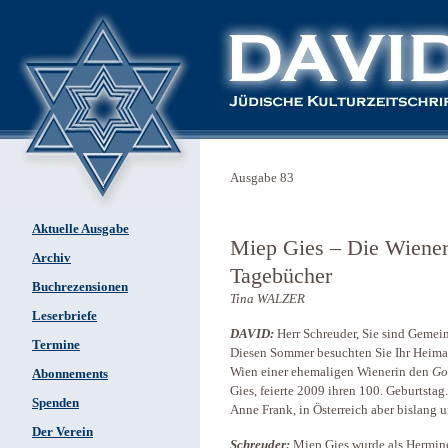
Ausgabe 83
Aktuelle Ausgabe
Miep Gies – Die Wiener
Archiv
Tagebücher
Buchrezensionen
Tina WALZER
Leserbriefe
DAVID:
Herr Schreuder, Sie sind Gemei
Termine
Diesen Sommer besuchten Sie Ihr Heimatl
Wien einer ehemaligen Wienerin den
Go
Abonnements
Gies, feierte 2009 ihren 100. Geburtstag
Spenden
Anne Frank, in Österreich aber bislang 
Der Verein
Schreuder:
Miep Gies wurde als Hermine