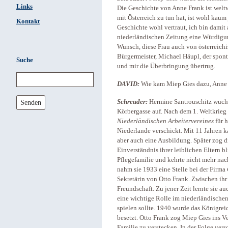
Links
Die Geschichte von Anne Frank ist weltw
mit Österreich zu tun hat, ist wohl kau
Kontakt
Geschichte wohl vertraut, ich bin damit 
niederländischen Zeitung eine Würdigun
Wunsch, diese Frau auch von österreich
Bürgermeister, Michael Häupl, der spon
Suche
und mir die Überbringung übertrug.
DAVID:
Wie kam Miep Gies dazu, Anne 
Senden
Schreuder:
Hermine Santrouschitz wuchs
Körbergasse auf. Nach dem 1. Weltkrieg
Niederländischen Arbeitervereines
für h
Niederlande verschickt. Mit 11 Jahren k
aber auch eine Ausbildung. Später zog d
Einverständnis ihrer leiblichen Eltern b
Pflegefamilie und kehrte nicht mehr na
nahm sie 1933 eine Stelle bei der Firma
Sekretärin von Otto Frank. Zwischen ihr
Freundschaft. Zu jener Zeit lernte sie a
eine wichtige Rolle im niederländischen
spielen sollte. 1940 wurde das Königrei
besetzt. Otto Frank zog Miep Gies ins Ve
Familie zu verstecken. In der Folge ver