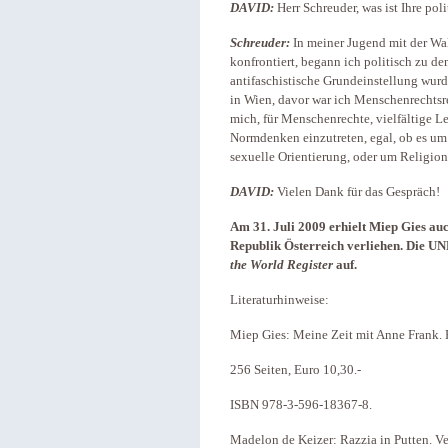
DAVID:
Herr Schreuder, was ist Ihre pol
Schreuder:
In meiner Jugend mit der Wa
konfrontiert, begann ich politisch zu d
antifaschistische Grundeinstellung wurd
in Wien, davor war ich Menschenrechtsr
mich, für Menschenrechte, vielfältige 
Normdenken einzutreten, egal, ob es um 
sexuelle Orientierung, oder um Religion
DAVID:
Vielen Dank für das Gespräch!
Am 31. Juli 2009 erhielt Miep Gies au
Republik Österreich verliehen. Die 
the World Register
auf.
Literaturhinweise:
Miep Gies: Meine Zeit mit Anne Frank. 
256 Seiten, Euro 10,30.-
ISBN 978-3-596-18367-8.
Madelon de Keizer: Razzia in Putten. V