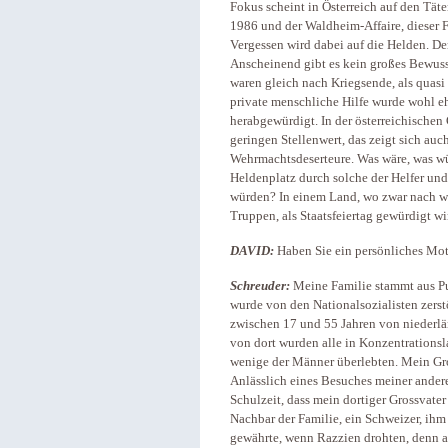
Fokus scheint in Österreich auf den Täte
1986 und der Waldheim-Affaire, dieser F
Vergessen wird dabei auf die Helden. De
Anscheinend gibt es kein großes Bewusst
waren gleich nach Kriegsende, als quasi 
private menschliche Hilfe wurde wohl eh
herabgewürdigt. In der österreichischen 
geringen Stellenwert, das zeigt sich auc
Wehrmachtsdeserteure. Was wäre, was wü
Heldenplatz durch solche der Helfer und
würden? In einem Land, wo zwar nach wie
Truppen, als Staatsfeiertag gewürdigt wi
DAVID:
Haben Sie ein persönliches Mot
Schreuder:
Meine Familie stammt aus Pu
wurde von den Nationalsozialisten zerst
zwischen 17 und 55 Jahren von niederlän
von dort wurden alle in Konzentrationsl
wenige der Männer überlebten. Mein Gro
Anlässlich eines Besuches meiner andere
Schulzeit, dass mein dortiger Grossvate
Nachbar der Familie, ein Schweizer, ih
gewährte, wenn Razzien drohten, denn als