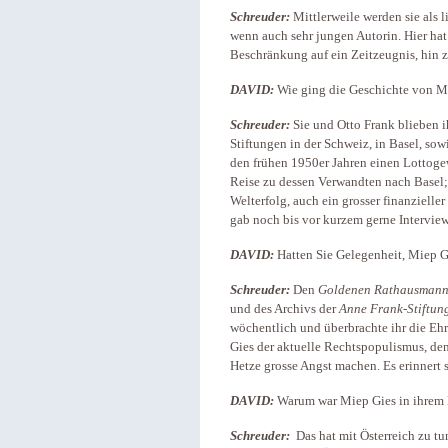
Schreuder:
Mittlerweile werden sie als l
wenn auch sehr jungen Autorin. Hier ha
Beschränkung auf ein Zeitzeugnis, hin z
DAVID:
Wie ging die Geschichte von Mi
Schreuder:
Sie und Otto Frank blieben i
Stiftungen in der Schweiz, in Basel, sow
den frühen 1950er Jahren einen Lottoge
Reise zu dessen Verwandten nach Basel; 
Welterfolg, auch ein grosser finanzielle
gab noch bis vor kurzem gerne Interview
DAVID:
Hatten Sie Gelegenheit, Miep 
Schreuder:
Den
Goldenen Rathausman
und des Archivs der
Anne Frank-Stiftun
wöchentlich und überbrachte ihr die Ehr
Gies der aktuelle Rechtspopulismus, den
Hetze grosse Angst machen. Es erinnert s
DAVID:
Warum war Miep Gies in ihrem 
Schreuder:
Das hat mit Österreich zu t