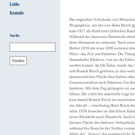
Links
Kontakt
Die tragischen Schicksale von Menschen
Biographien, wie der von Herta Reich (
kam 1917 als Kind einer jüdischen Kauf
Suche
Während der Annexion Österreichs durc
ihren Heimatort zu verlassen. Nach eine
Herbst 1939 mit etwa 1000 weiteren öst
Wien - das Ziel war Palästina. Der Tran
Donauhafen Kladovo, von wo die Fahrt er
Senden
werden konnte. Im Ort Šabac wurde das 
und Romek Reich gehörten zu den weni
abenteuerlichen Flucht über Italien erh
Einreisezertifikat nach Palästina. Ein Kr
landeten. Mit dem Zug gelangten sie nac
lebten. Die schlechte materielle Lage b
kurz darauf Romek Reich im israelische
ein Jahr alt -, verschwieg Herta Reich d
Jahre 1950 besuchte sie ihre Eltern Kät
letzte Rückkehr nach Österreich. Auch h
kleinen Fläche des früheren Verkaufslokal
während des Besuchs der Tochter versta
führte der „Ariseur" das ursprüngliche T