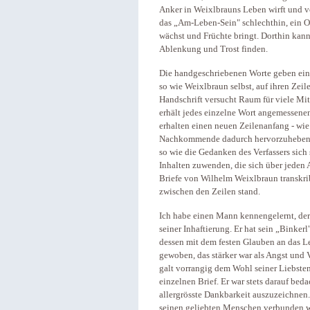
Anker in Weixlbrauns Leben wirft und vo
das „Am-Leben-Sein" schlechthin, ein Ort
wächst und Früchte bringt. Dorthin kann
Ablenkung und Trost finden.
Die handgeschriebenen Worte geben ein 
so wie Weixlbraun selbst, auf ihren Zeil
Handschrift versucht Raum für viele Mi
erhält jedes einzelne Wort angemessene
erhalten einen neuen Zeilenanfang - wi
Nachkommende dadurch hervorzuheben. D
so wie die Gedanken des Verfassers sic
Inhalten zuwenden, die sich über jeden 
Briefe von Wilhelm Weixlbraun transkrib
zwischen den Zeilen stand.
Ich habe einen Mann kennengelernt, der
seiner Inhaftierung. Er hat sein „Binkerl
dessen mit dem festen Glauben an das Le
gewoben, das stärker war als Angst und V
galt vorrangig dem Wohl seiner Liebsten
einzelnen Brief. Er war stets darauf bed
allergrösste Dankbarkeit auszuzeichnen.
seinen geliebten Menschen verbunden wa