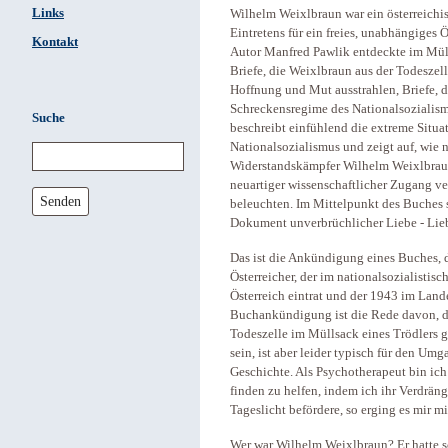
Links
Wilhelm Weixlbraun war ein österreichi
Eintretens für ein freies, unabhängiges 
Kontakt
Autor Manfred Pawlik entdeckte im Mül
Briefe, die Weixlbraun aus der Todeszelle
Hoffnung und Mut ausstrahlen, Briefe, d
Schreckensregime des Nationalsozialism
Suche
beschreibt einfühlend die extreme Situa
Nationalsozialismus und zeigt auf, wie
Widerstandskämpfer Wilhelm Weixlbraun 
neuartiger wissenschaftlicher Zugang v
Senden
beleuchten. Im Mittelpunkt des Buches s
Dokument unverbrüchlicher Liebe - Lie
Das ist die Ankündigung eines Buches, d
Österreicher, der im nationalsozialistis
Österreich eintrat und der 1943 im Lande
Buchankündigung ist die Rede davon, da
Todeszelle im Müllsack eines Trödlers g
sein, ist aber leider typisch für den Umg
Geschichte. Als Psychotherapeut bin ic
finden zu helfen, indem ich ihr Verdrän
Tageslicht befördere, so erging es mir 
Wer war Wilhelm Weixlbraun? Er hatte s