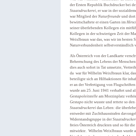
der Ersten Republik Buchdrucker bei d
Staatsdruckerei
, er war in der sozialde
war Mitglied der
Naturfreunde
und dort
bewirtschaftete er einen Garten im
Hirsc
seiner überlebenden Kollegen ein mitfüh
Kollegen in der schwierigen Zeit der Ma
Weixlbraun war das, was wir im besten Si
Naturverbundenheit selbstverständlich w
Als Österreich von der Landkarte versch
Beherrschung des Lebens der Menschen 
dies auch sofort in Tat umsetzte, Vertr
da war für Wilhelm Weixlbraun klar, das
beteiligte sich an Hilfsaktionen für inh
er an der Verfertigung von Flugschrifte
wurde am 25. Juni 1941 verhaftet und al
Gestapoleitstelle
am Morzinplatz verhört 
Gestapo
nicht wusste und rettete so den
Staatsdruckerei
das Leben: die überleben
entweder mit Zuchthausstrafen davonge
Widerstandsgruppe in der
Staatsdrucker
freies Österreich druckten und so für d
mitwirkte. Wilhelm Weixlbraun wurde am