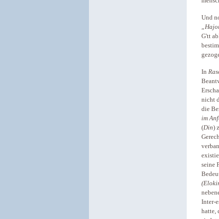
mensc
Und no
„Hajo
G'tt a
bestim
gezoge
In
Ras
Beantw
Erscha
nicht 
die Be
im An
(
Din
) 
Gerech
verban
existi
seine 
Bedeut
(Eloki
nebene
Inter-
hatte,