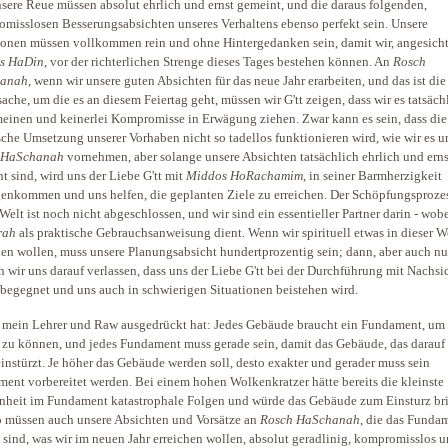
sere Reue müssen absolut ehrlich und ernst gemeint, und die daraus folgenden,
misslosen Besserungsabsichten unseres Verhaltens ebenso perfekt sein. Unsere
ionen müssen vollkommen rein und ohne Hintergedanken sein, damit wir, angesicht
s HaDin
, vor der richterlichen Strenge dieses Tages bestehen können. An
Rosch
anah
, wenn wir unsere guten Absichten für das neue Jahr erarbeiten, und das ist die
ache, um die es an diesem Feiertag geht, müssen wir G'tt zeigen, dass wir es tatsäch
meinen und keinerlei Kompromisse in Erwägung ziehen. Zwar kann es sein, dass die
sche Umsetzung unserer Vorhaben nicht so tadellos funktionieren wird, wie wir es u
 HaSchanah
vornehmen, aber solange unsere Absichten tatsächlich ehrlich und erns
t sind, wird uns der Liebe G'tt mit
Middos HoRachamim
, in seiner Barmherzigkeit
enkommen und uns helfen, die geplanten Ziele zu erreichen. Der Schöpfungsprozes
 Welt ist noch nicht abgeschlossen, und wir sind ein essentieller Partner darin - wob
rah
als praktische Gebrauchsanweisung dient. Wenn wir spirituell etwas in dieser W
hen wollen, muss unsere Planungsabsicht hundertprozentig sein; dann, aber auch nu
 wir uns darauf verlassen, dass uns der Liebe G'tt bei der Durchführung mit Nachsi
begegnet und uns auch in schwierigen Situationen beistehen wird.
 mein Lehrer und Raw ausgedrückt hat: Jedes Gebäude braucht ein Fundament, um 
 zu können, und jedes Fundament muss gerade sein, damit das Gebäude, das darauf 
einstürzt. Je höher das Gebäude werden soll, desto exakter und gerader muss sein
ent vorbereitet werden. Bei einem hohen Wolkenkratzer hätte bereits die kleinste
heit im Fundament katastrophale Folgen und würde das Gebäude zum Einsturz br
 müssen auch unsere Absichten und Vorsätze an
Rosch HaSchanah
, die das Funda
 sind, was wir im neuen Jahr erreichen wollen, absolut geradlinig, kompromisslos 