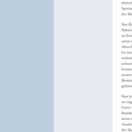
ehrlic
Spirit
des Hi
Von
R
Haben 
zu End
wenn w
Absich
bis in
realis
schwer
konseq
unsere
Bamis
gehör
Nun kö
sie sa
Urteil
Barmhe
wenn r
Ausdru
der
Sf