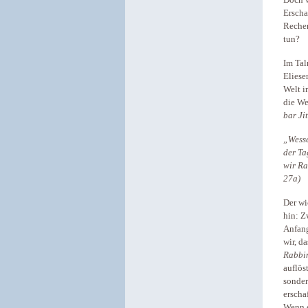
Doch w
Erscha
Rechen
tun?
Im Ta
Eliese
Welt 
die W
bar Ji
„Wesse
der Ta
wir Ra
27a)
Der w
hin: Z
Anfang
wir, d
Rabbi
auflös
sonder
erscha
Wenn 