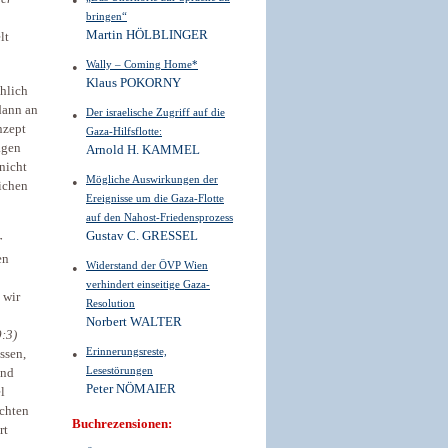
bringen“
Martin HÖLBLINGER
lt
Wally – Coming Home*
Klaus POKORNY
chlich
dann an
Der israelische Zugriff auf die
nzept
Gaza-Hilfsflotte:
agen
Arnold H. KAMMEL
nicht
Mögliche Auswirkungen der
lichen
Ereignisse um die Gaza-Flotte
auf den Nahost-Friedensprozess
Gustav C. GRESSEL
r
en
Widerstand der ÖVP Wien
verhindert einseitige Gaza-
 wir
Resolution
Norbert WALTER
:3)
Erinnerungsreste,
ssen,
Lesestörungen
und
Peter NÖMAIER
l
chten
Buchrezensionen:
rt