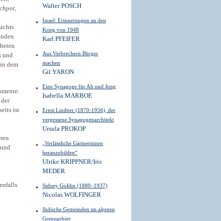
Walter POSCH
chpot
,
Israel: Erinnerungen an den
ichts
Krieg von 1948
enden
Karl PFEIFER
 beten
Aus Verbrechern Bürger
s und
machen
 in dem
Gil YARON
Eine Synagoge für Alt und Jung
omente:
Isabella MARBOE
 der
eits ist
Ernst Lindner (1870-1956), der
vergessene Synagogenarchitekt
Ursula PROKOP
eren
„Verlässliche Gärtnerinnen
 und
heranzubilden“
Ulrike KRIPPNER/Iris
MEDER
enfalls
Sidney Goldin (1880–1937)
Nicolas WOLFINGER
Jüdische Gemeinden im alpinen
Grenzgebiet: