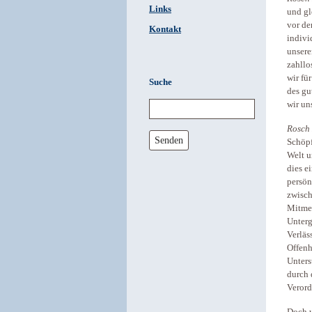
Links
und gl
vor de
Kontakt
indivi
unsere
zahllo
wir fü
Suche
des gu
wir un
Rosch
Senden
Schöpf
Welt u
dies e
persön
zwisch
Mitmen
Unterg
Verläs
Offenh
Unters
durch 
Veror