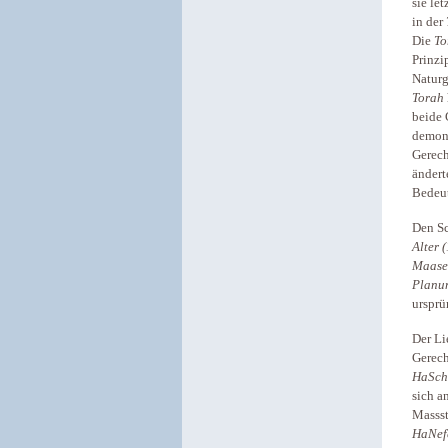
sie le
in der
Die
To
Prinzi
Naturg
Torah
beide 
demons
Gerech
ändert
Bedeut
Den Sc
Alter 
Maase
Planun
ursprü
Der Li
Gerech
HaSch
sich a
Massst
HaNef