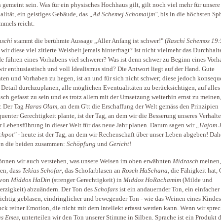
h gemeint sein. Was für ein physisches Hochhaus gilt, gilt noch viel mehr für unsere
ualität, ein geistiges Gebäude, das
„Ad Schemej Schomaijm"
, bis in die höchsten Sp
mmels reicht.
aschi
stammt die berühmte Aussage „Aller Anfang ist schwer!" (
Raschi Schemos 19:
wir diese viel zitierte Weisheit jemals hinterfragt? Ist nicht vielmehr das Durchhalt
e führen eines Vorhabens viel schwerer? Was ist denn schwer zu Beginn eines Vorh
ir enthusiastisch und voll Idealismus sind? Die Antwort liegt auf der Hand. Gute
ten und Vorhaben zu hegen, ist an und für sich nicht schwer; diese jedoch konseq
s Detail durchzuplanen, alle möglichen Eventualitäten zu berücksichtigen, auf alles
tisch gefasst zu sein und es trotz allem mit der Umsetzung weiterhin ernst zu meinen,
. Der Tag
Haras Olam
, an dem G'tt die Erschaffung der Welt gemäss den Prinzipien
uenter Gerechtigkeit plante, ist der Tag, an dem wir die Besserung unseres Verhalt
r Lebensführung in dieser Welt für das neue Jahr planen. Darum sagen wir
„Hajom 
chpot" -
heute ist der Tag, an dem wir Rechenschaft über unser Leben abgeben! Dah
en die beiden zusammen:
Schöpfung
und
Gericht
!
nnen wir auch verstehen, was unsere Weisen im oben erwähnten
Midrasch
meinen,
gen, dass
Tekias Schofar
, das Schofarblasen an
Rosch HaSchana
, die Fähigkeit hat, 
 von
Middos HaDin
(strenger Gerechtigkeit) in
Middos HoRachamim
(Milde und
rzigkeit) abzuändern. Der Ton des
Schofars
ist ein andauernder Ton, ein einfacher
ichtig geblasen, eindringlicher und bewegender Ton - wie das Weinen eines Kindes
ck reiner Emotion, die nicht mit dem Intellekt erfasst werden kann. Wenn wir sprec
as Emes
, unterteilen wir den Ton unserer Stimme in Silben. Sprache ist ein Produkt 