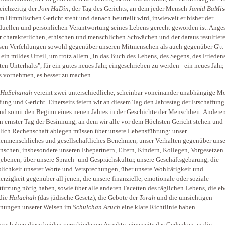
eichzeitig der
Jom HaDin
, der Tag des Gerichts, an dem jeder Mensch
Jamid BaMis
m Himmlischen Gericht steht und danach beurteilt wird, inwieweit er bisher der
duellen und persönlichen Verantwortung seines Lebens gerecht geworden ist. Anges
r charakterlichen, ethischen und menschlichen Schwächen und der daraus resultier
sen Verfehlungen sowohl gegenüber unseren Mitmenschen als auch gegenüber G'tt
r ein mildes Urteil, um trotz allem „in das Buch des Lebens, des Segens, des Frieden
ten Unterhalts", für ein gutes neues Jahr, eingeschrieben zu werden - ein neues Jahr,
s vornehmen, es besser zu machen.
 HaSchanah
vereint zwei unterschiedliche, scheinbar voneinander unabhängige M
ung und Gericht. Einerseits feiern wir an diesem Tag den Jahrestag der Erschaffung
nd somit den Beginn eines neuen Jahres in der Geschichte der Menschheit. Anderers
in ernster Tag der Besinnung, an dem wir alle vor dem Höchsten Gericht stehen und
lich Rechenschaft ablegen müssen über unsere Lebensführung: unser
enmenschliches und gesellschaftliches Benehmen, unser Verhalten gegenüber uns
schen, insbesondere unseren Ehepartnern, Eltern, Kindern, Kollegen, Vorgesetzen
ebenen, über unsere Sprach- und Gesprächskultur, unsere Geschäftsgebarung, die
slichkeit unserer Worte und Versprechungen, über unsere Wohltätigkeit und
erzigkeit gegenüber all jenen, die unsere finanzielle, emotionale oder soziale
tützung nötig haben, sowie über alle anderen Facetten des täglichen Lebens, die eb
die
Halachah
(das jüdische Gesetz), die Gebote der
Torah
und die umsichtigen
dnungen unserer Weisen im
Schulchan Aruch
eine klare Richtlinie haben.