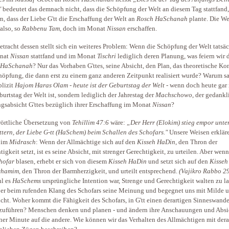
"
bedeutet das demnach nicht, dass die Schöpfung der Welt an diesem Tag stattfand,
n, dass der Liebe G'tt die Erschaffung der Welt an
Rosch HaSchanah
plante. Die We
also, so
Rabbenu Tam
, doch im Monat
Nissan
erschaffen.
etracht dessen stellt sich ein weiteres Problem: Wenn die Schöpfung der Welt tatsä
nat
Nissan
stattfand und im Monat
Tischri
lediglich deren Planung, was feiern wir 
 HaSchanah
? Nur das Vorhaben G'ttes, seine Absicht, den Plan, das theoretische Ko
höpfung, die dann erst zu einem ganz anderen Zeitpunkt realisiert wurde? Warum s
plizit
Hajom Haras Olam
-
heute ist der Geburtstag der Welt
- wenn doch heute gar 
burtstag der Welt ist, sondern lediglich der Jahrestag der
Machschowo
, der gedank
gsabsicht G'ttes bezüglich ihrer Erschaffung im Monat
Nissan
?
örtliche Übersetzung von
Tehillim 47:6
wäre:
„Der Herr (Elokim) stieg empor unte
tern, der Liebe G-tt (HaSchem) beim Schallen des Schofars."
Unsere Weisen erklär
 im
Midrasch
: Wenn der Allmächtige sich auf den
Kisseh HaDin
, den Thron der
tigkeit setzt, ist es seine Absicht, mit strenger Gerechtigkeit, zu urteilen. Aber wenn
hofar
blasen, erhebt er sich von diesem
Kisseh HaDin
und setzt sich auf den
Kisseh
chamim
, den Thron der Barmherzigkeit, und urteilt entsprechend.
(Vajikro Rabbo 29
l es
HaSchems
ursprüngliche Intention war, Strenge und Gerechtigkeit walten zu la
 er beim rufenden Klang des Schofars seine Meinung und begegnet uns mit Milde 
cht. Woher kommt die Fähigkeit des Schofars, in G'tt einen derartigen Sinneswande
zuführen? Menschen denken und planen - und ändern ihre Anschauungen und Absi
ner Minute auf die andere. Wie können wir das Verhalten des Allmächtigen mit dera