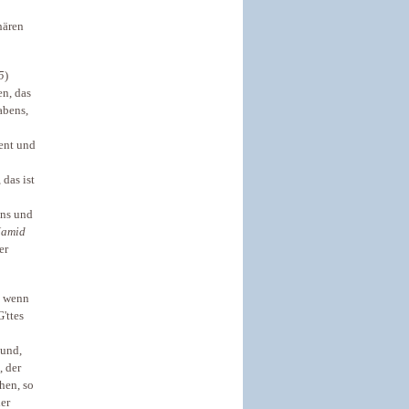
hären
5
)
en, das
abens,
uent und
 das ist
ens und
Jamid
er
 wenn
G'ttes
 und,
, der
hen, so
der