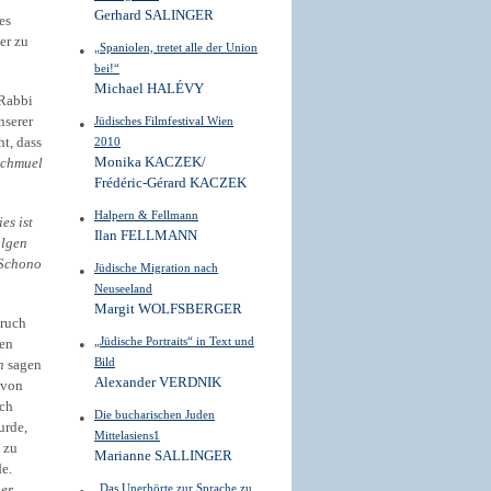
Gerhard SALINGER
es
er zu
„Spaniolen, tretet alle der Union
bei!“
Michael HALÉVY
 Rabbi
nserer
Jüdisches Filmfestival Wien
t, dass
2010
Monika KACZEK/
Schmuel
Frédéric-Gérard KACZEK
Halpern & Fellmann
es ist
Ilan FELLMANN
olgen
Schono
Jüdische Migration nach
Neuseeland
Margit WOLFSBERGER
pruch
„Jüdische Portraits“ in Text und
den
Bild
h
sagen
Alexander VERDNIK
 von
uch
Die bucharischen Juden
urde,
Mittelasiens1
t zu
Marianne SALLINGER
e.
„Das Unerhörte zur Sprache zu
ner