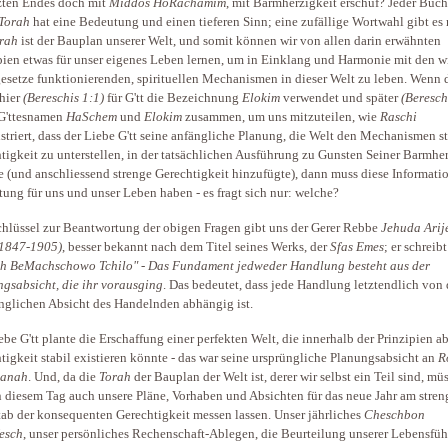
tzten Endes doch mit
Middos HoRachamim
, mit Barmherzigkeit erschuf? Jeder Buc
Torah
hat eine Bedeutung und einen tieferen Sinn; eine zufällige Wortwahl gibt es 
rah
ist der Bauplan unserer Welt, und somit können wir von allen darin erwähnten
pien etwas für unser eigenes Leben lernen, um in Einklang und Harmonie mit den w
esetze funktionierenden, spirituellen Mechanismen in dieser Welt zu leben. Wenn 
hier
(Bereschis 1:1)
für G'tt die Bezeichnung
Elokim
verwendet und später
(Beresch
G'ttesnamen
HaSchem
und
Elokim
zusammen, um uns mitzuteilen, wie
Raschi
triert, dass der Liebe G'tt seine anfängliche Planung, die Welt den Mechanismen st
tigkeit zu unterstellen, in der tatsächlichen Ausführung zu Gunsten Seiner Barmhe
e (und anschliessend strenge Gerechtigkeit hinzufügte), dann muss diese Informati
ung für uns und unser Leben haben - es fragt sich nur: welche?
hlüssel zur Beantwortung der obigen Fragen gibt uns der Gerer Rebbe
Jehuda Arij
(1847-1905)
, besser bekannt nach dem Titel seines Werks, der
Sfas Emes
; er schreib
h BeMachschowo Tchilo"
-
Das Fundament jedweder Handlung besteht aus der
gsabsicht, die ihr vorausging
. Das bedeutet, dass jede Handlung letztendlich von 
nglichen Absicht des Handelnden abhängig ist.
ebe G'tt plante die Erschaffung einer perfekten Welt, die innerhalb der Prinzipien a
tigkeit stabil existieren könnte - das war seine ursprüngliche Planungsabsicht an
R
anah
. Und, da die
Torah
der Bauplan der Welt ist, derer wir selbst ein Teil sind, mü
n diesem Tag auch unsere Pläne, Vorhaben und Absichten für das neue Jahr am stre
ab der konsequenten Gerechtigkeit messen lassen. Unser jährliches
Cheschbon
esch
, unser persönliches Rechenschaft-Ablegen, die Beurteilung unserer Lebensfü