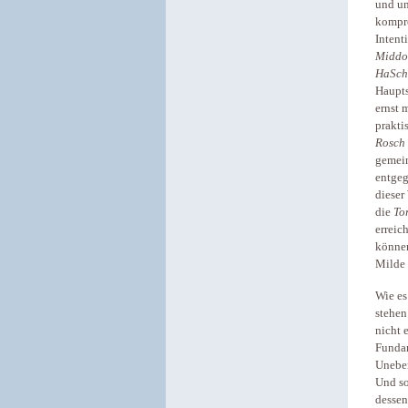
und un
kompro
Intent
Middo
HaSch
Haupts
ernst 
prakti
Rosch
gemein
entgeg
dieser
die
To
erreic
können
Milde 
Wie es
stehen
nicht 
Fundam
Uneben
Und so
dessen