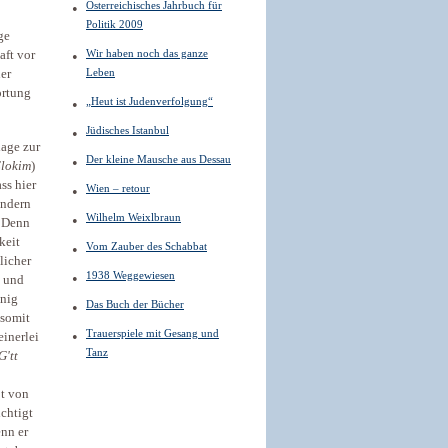
Österreichisches Jahrbuch für
Politik 2009
ge
Wir haben noch das ganze
aft vor
Leben
er
ortung
„Heut ist Judenverfolgung“
Jüdisches Istanbul
age zur
Der kleine Mausche aus Dessau
lokim
)
ss hier
Wien – retour
ondern
Wilhelm Weixlbraun
. Denn
keit
Vom Zauber des Schabbat
licher
1938 Weggewiesen
g und
enig
Das Buch der Bücher
 somit
Trauerspiele mit Gesang und
einerlei
Tanz
G'tt
pt von
ichtigt
enn er