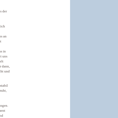
s der
lich
ns an
t
s in
ei uns
elt
r dann,
cht und
stabil
ruht,
ingen.
ment
und