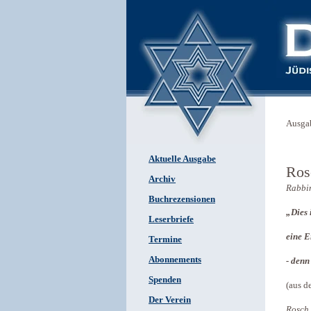
Ausga
Aktuelle Ausgabe
Ros
Archiv
Rabbi
Buchrezensionen
„Dies 
Leserbriefe
eine E
Termine
Abonnements
- denn
Spenden
(aus d
Der Verein
Rosch