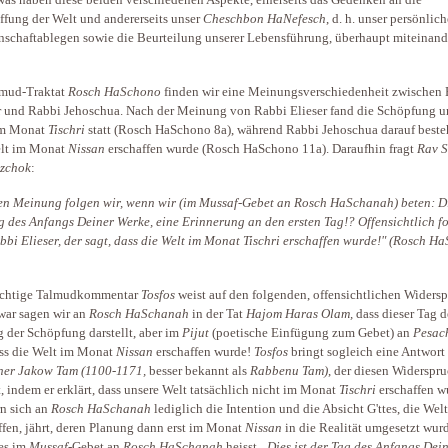
as haben diese beiden verschiedenen Aspekte, einerseits das Gedenken an die
ffung der Welt und andererseits unser
Cheschbon HaNefesch
, d. h. unser persönlich
schaftablegen sowie die Beurteilung unserer Lebensführung, überhaupt miteinand
lmud-Traktat
Rosch HaSchono
finden wir eine Meinungsverschiedenheit zwischen
r und Rabbi Jehoschua. Nach der Meinung von Rabbi Elieser fand die Schöpfung u
im Monat
Tischri
statt (Rosch HaSchono 8a), während Rabbi Jehoschua darauf besteh
elt im Monat
Nissan
erschaffen wurde (Rosch HaSchono 11a). Daraufhin fragt
Rav 
tzchok
:
n Meinung folgen wir, wenn wir (im Mussaf-Gebet an Rosch HaSchanah) beten: Di
g des Anfangs Deiner Werke, eine Erinnerung an den ersten Tag!? Offensichtlich f
bbi Elieser, der sagt, dass die Welt im Monat Tischri erschaffen wurde!"
(Rosch Ha
ichtige Talmudkommentar
Tosfos
weist auf den folgenden, offensichtlichen Widers
war sagen wir an
Rosch HaSchanah
in der Tat
Hajom Haras Olam,
dass dieser Tag 
 der Schöpfung darstellt, aber im
Pijut
(poetische Einfügung zum Gebet) an
Pesac
ass die Welt im Monat
Nissan
erschaffen wurde!
Tosfos
bringt sogleich eine Antwort
ner Jakow Tam (1100-1171,
besser bekannt als
Rabbenu Tam)
, der diesen Widerspr
t, indem er erklärt, dass unsere Welt tatsächlich nicht im Monat
Tischri
erschaffen w
n sich an
Rosch HaSchanah
lediglich die Intention und die Absicht G'ttes, die Wel
ffen, jährt, deren Planung dann erst im Monat
Nissan
in die Realität umgesetzt wurd
es im
Mussaf
-Gebet an
Rosch HaSchanah
heisst
„Dies ist der Tag des Anfangs Dei