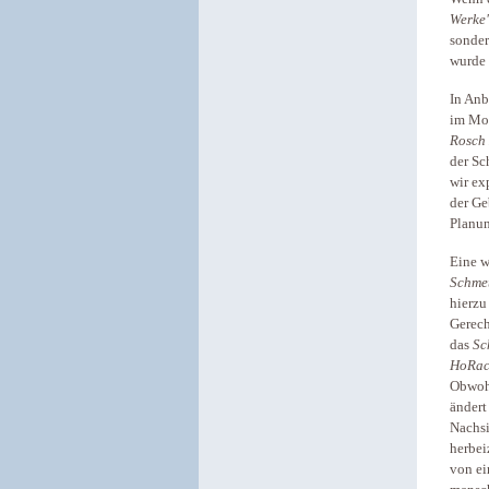
Werke
sonder
wurde 
In Anb
im Mo
Rosch
der Sc
wir ex
der Ge
Planun
Eine w
Schmet
hierzu
Gerech
das
Sc
HoRa
Obwoh
ändert
Nachsi
herbei
von ei