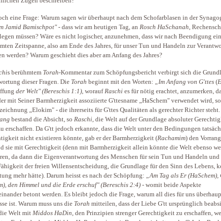
hlichen Zügen beschreiben?
ch eine Frage: Warum sagen wir überhaupt nach dem Schofarblasen in der Synago
m Jamid Bamischpot" -
dass wir am heutigen Tag, an
Rosch HaSchanah
, Rechensch
blegen müssen? Wäre es nicht logischer, anzunehmen, dass wir nach Beendigung ein
mten Zeitspanne, also am Ende des Jahres, für unser Tun und Handeln zur Verantw
n werden? Warum geschieht dies aber am Anfang des Jahres?
chi
s berühmtem
Torah
-Kommentar zum Schöpfungsbericht verbirgt sich die Grundl
ortung dieser Fragen. Die
Torah
beginnt mit den Worten:
„Im Anfang von G'ttes
(
E
ffung
der Welt" (Bereschis 1:1)
, worauf
Raschi
es für nötig erachtet, anzumerken, da
der mit Seiner Barmherzigkeit assoziierte G'ttesname „HaSchem" verwendet wird, s
zeichnung „Elokim" - die ihrerseits für G'ttes Qualitäten als gerechter Richter steht
fang
bestand die Absicht, so
Raschi
, die Welt auf der Grundlage absoluter Gerechtig
zu erschaffen. Da G'tt jedoch erkannte, dass die Welt unter den Bedingungen tatsäch
tigkeit nicht existieren könnte, gab er der Barmherzigkeit (
Rachamim
) den Vorran
d sie mit Gerechtigkeit (denn mit Barmherzigkeit allein könnte die Welt ebenso w
eren, da dann die Eigenverantwortung des Menschen für sein Tun und Handeln und
Fähigkeit der freien Willensentscheidung, die Grundlage für den Sinn des Lebens, k
ung mehr hätte). Darum heisst es nach der Schöpfung:
„Am Tag als Er (HaSchem), 
m), den Himmel und die Erde erschuf" (Bereschis 2:4)
- womit beide Aspekte
inander betont werden. Es bleibt jedoch die Frage, warum all dies für uns überhau
esse ist. Warum muss uns die
Torah
mitteilen, dass der Liebe G'tt ursprünglich beabs
 die Welt mit
Middos HaDin
, den Prinzipien strenger Gerechtigkeit zu erschaffen, w