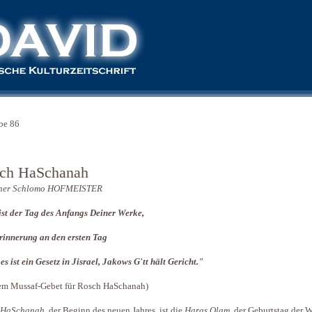
be 86
ch HaSchanah
ner Schlomo HOFMEISTER
ist der Tag des Anfangs Deiner Werke,
rinnerung an den ersten Tag
 es ist ein Gesetz in Jisrael, Jakows G'tt hält Gericht."
em Mussaf-Gebet für Rosch HaSchanah)
 HaSchanah
, der Beginn des neuen Jahres, ist die
Haras Olam
, der Geburtstag der W