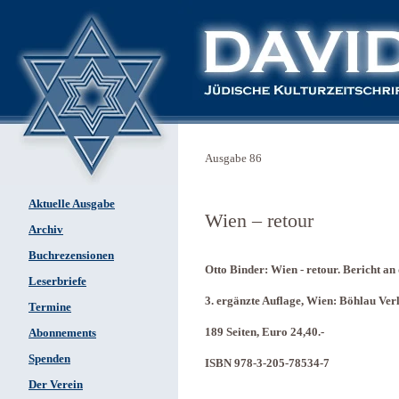
Ausgabe 86
Aktuelle Ausgabe
Wien – retour
Archiv
Buchrezensionen
Otto Binder: Wien - retour. Bericht a
Leserbriefe
3. ergänzte Auflage, Wien: Böhlau Ver
Termine
189 Seiten, Euro 24,40.-
Abonnements
Spenden
ISBN 978-3-205-78534-7
Der Verein