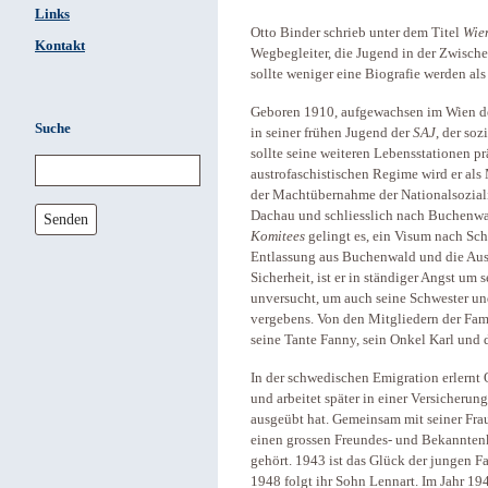
Links
Otto Binder schrieb unter dem Titel
Wien
Kontakt
Wegbegleiter, die Jugend in der Zwische
sollte weniger eine Biografie werden als
Geboren 1910, aufgewachsen im Wien der 
Suche
in seiner frühen Jugend der
SAJ
, der so
sollte seine weiteren Lebensstationen p
austrofaschistischen Regime wird er als
der Machtübernahme der Nationalsozialis
Dachau und schliesslich nach Buchenwal
Senden
Komitees
gelingt es, ein Visum nach Sc
Entlassung aus Buchenwald und die Ausre
Sicherheit, ist er in ständiger Angst um
unversucht, um auch seine Schwester und
vergebens. Von den Mitgliedern der Fam
seine Tante Fanny, sein Onkel Karl und 
In der schwedischen Emigration erlernt 
und arbeitet später in einer Versicherung
ausgeübt hat. Gemeinsam mit seiner Fra
einen grossen Freundes- und Bekanntenk
gehört. 1943 ist das Glück der jungen Fa
1948 folgt ihr Sohn Lennart. Im Jahr 19