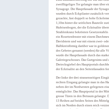
zweiflügeliges Tor gelangte man über ei
Synagoge. Die Hauptfassade der Synagoge 
wurden durch Eckpilaster zusätzlich vers
gezackte, fast doppelt so hohe Eckeleme
1,10m hinter die seitlichen Bauteile zur
Hufeisenbogen, der die Eckrisalite über
Strahlenkranz bekrönten Gesetzestafeln 
ein Rosettenfenster mit einem Durchmes
Davidstern und war mit einem zwei- ode
Halbkreisförmig darüber war in goldener
des Gebetes genannt (werden) für alle Vö
wurde die Hauptfassade durch das stark
Galeriegeschosses. Das Gurtgesims und 
Dreiecksgiebel des Hauptportals durchb
der Eckrisalite an den Seitenfassaden for
Der linke der drei strassenseitigen Ein
rechten Eingang gelangte man in das Ha
neben der im Nordwesten gelegenen eis
ermöglichte. Das Hauptportal in der Mitt
grosse Türen in den Betraum gelangte. Di
13 Reihen auf beiden Seiten des Mitte
sich im Norden durch einen reich verzie