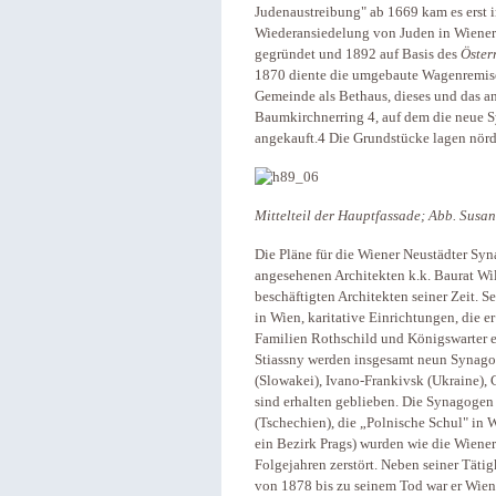
Judenaustreibung" ab 1669 kam es erst in
Wiederansiedelung von Juden in Wiener 
gegründet und 1892 auf Basis des
Öster
1870 diente die umgebaute Wagenremise
Gemeinde als Bethaus, dieses und das a
Baumkirchnerring 4, auf dem die neue S
angekauft.4 Die Grundstücke lagen nördl
Mittelteil der Hauptfassade; Abb. Susa
Die Pläne für die Wiener Neustädter S
angesehenen Architekten k.k. Baurat Wil
beschäftigten Architekten seiner Zeit. 
in Wien, karitative Einrichtungen, die 
Familien Rothschild und Königswarter er
Stiassny werden insgesamt neun Synag
(Slowakei), Ivano-Frankivsk (Ukraine),
sind erhalten geblieben. Die Synagogen
(Tschechien), die „Polnische Schul" in
ein Bezirk Prags) wurden wie die Wiene
Folgejahren zerstört. Neben seiner Tätigk
von 1878 bis zu seinem Tod war er Wien