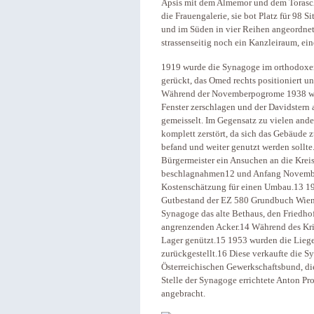
Apsis mit dem Almemor und dem Toraschr
die Frauengalerie, sie bot Platz für 98 
und im Süden in vier Reihen angeordne
strassenseitig noch ein Kanzleiraum, ei
1919 wurde die Synagoge im orthodoxen
gerückt, das Omed rechts positioniert u
Während der Novemberpogrome 1938 wur
Fenster zerschlagen und der Davidstern 
gemeisselt. Im Gegensatz zu vielen and
komplett zerstört, da sich das Gebäude z
befand und weiter genutzt werden sollte
Bürgermeister ein Ansuchen an die Krei
beschlagnahmen12 und Anfang November 1
Kostenschätzung für einen Umbau.13 19
Gutbestand der EZ 580 Grundbuch Wiener
Synagoge das alte Bethaus, den Friedh
angrenzenden Acker.14 Während des Kri
Lager genützt.15 1953 wurden die Liege
zurückgestellt.16 Diese verkaufte die 
Österreichischen Gewerkschaftsbund, di
Stelle der Synagoge errichtete Anton Pro
angebracht.