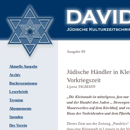
Ausgabe 89
Aktuelle Ausgabe
Jüdische Händler in Kle
Archiv
Vorkriegszeit
Buchrezensionen
Lijana TAGMANN
Leserbriefe
„Die Kleinstadt ist mittelgross, fast n
Termine
und der Handel den Juden ... Deswegen 
Mauerwerkes auf dem Kirchhof, und von
Abonnements
Haus der Notleidenden und dem Pfarrha
Spenden
Dieses Zitat aus der Zeitung „Pandelys"
Der Verein
dass eine Kleinstadt in Litauen in der 