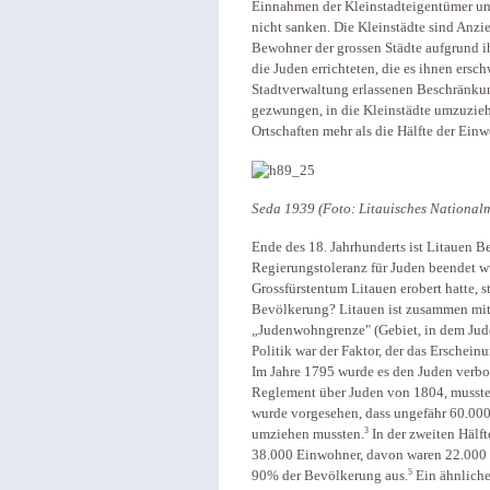
Einnahmen der Kleinstadteigentümer un
nicht sanken. Die Kleinstädte sind Anzi
Bewohner der grossen Städte aufgrund i
die Juden errichteten, die es ihnen ersc
Stadtverwaltung erlassenen Beschränku
gezwungen, in die Kleinstädte umzuzieh
Ortschaften mehr als die Hälfte der Ein
Seda 1939 (Foto: Litauisches National
Ende des 18. Jahrhunderts ist Litauen B
Regierungstoleranz für Juden beendet 
Grossfürstentum Litauen erobert hatte, s
Bevölkerung? Litauen ist zusammen mit
„Judenwohngrenze" (Gebiet, in dem Jude
Politik war der Faktor, der das Erschein
Im Jahre 1795 wurde es den Juden verbo
Reglement über Juden von 1804, mussten 
wurde vorgesehen, dass ungefähr 60.000 
3
umziehen mussten.
In der zweiten Hälft
38.000 Einwohner, davon waren 22.000 
5
90% der Bevölkerung aus.
Ein ähnliche