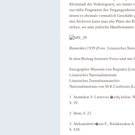
Kleinstadt der Vorkriegszeit, wo immer i
nur trübe Fragmente des Vergangenheit
denen es ehemals vermutlich Geschäfte 
den Archiven kann man alte Pläne der Kl
stehen, wo man jüdische Händlernamen 
Rumsiskes 1939 (Foto: Litauisches Nat
In dem Beitrag benutzte Fotos sind mit
Etnographie Museum von Kupiskis (Lit
Litauisches Nationalmuseum
Litauisches Zentralstaatsarchiv
Nationalmuseum von M.K.Ciurlionis (L
1 Atamukas S. Lietuvos �ydų kelias. Nuo
S. 19.
2 Idem, S. 25.
3 Aleksandravi�ius E., Kulakauskas A. 
S. 318.