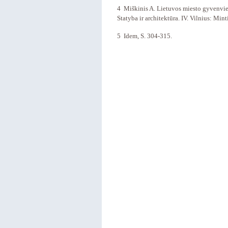
4 Miškinis A. Lietuvos miesto gyvenvietė
Statyba ir architektūra. IV. Vilnius: Mint
5 Idem, S. 304-315.