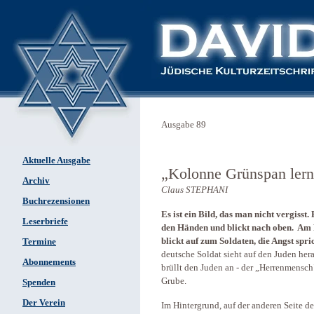
Ausgabe 89
Aktuelle Ausgabe
„Kolonne Grünspan lernt
Archiv
Claus STEPHANI
Buchrezensionen
Es ist ein Bild, das man nicht vergisst.
Leserbriefe
den Händen und blickt nach oben. Am R
blickt auf zum Soldaten, die Angst spri
Termine
deutsche Soldat sieht auf den Juden he
Abonnements
brüllt den Juden an - der „Herrenmensch
Grube.
Spenden
Der Verein
Im Hintergrund, auf der anderen Seite d