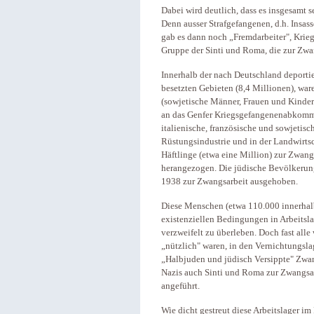
Dabei wird deutlich, dass es insgesamt 
Denn ausser Strafgefangenen, d.h. Insas
gab es dann noch „Fremdarbeiter", Krie
Gruppe der Sinti und Roma, die zur Zw
Innerhalb der nach Deutschland deportie
besetzten Gebieten (8,4 Millionen), war
(sowjetische Männer, Frauen und Kinder
an das Genfer Kriegsgefangenenabkomme
italienische, französische und sowjetisc
Rüstungsindustrie und in der Landwirts
Häftlinge (etwa eine Million) zur Zwan
herangezogen. Die jüdische Bevölkerun
1938 zur Zwangsarbeit ausgehoben.
Diese Menschen (etwa 110.000 innerhal
existenziellen Bedingungen in Arbeitsl
verzweifelt zu überleben. Doch fast alle
„nützlich" waren, in den Vernichtungsl
„Halbjuden und jüdisch Versippte" Zwan
Nazis auch Sinti und Roma zur Zwangsa
angeführt.
Wie dicht gestreut diese Arbeitslager im