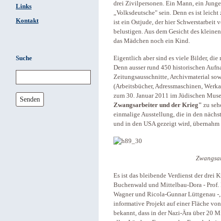
drei Zivilpersonen. Ein Mann, ein Jun
Links
„Volksdeutsche" sein. Denn es ist leich
Kontakt
ist ein Ostjude, der hier Schwerstarbeit 
belustigen. Aus dem Gesicht des kleine
das Mädchen noch ein Kind.
Suche
Eigentlich aber sind es viele Bilder, di
Denn ausser rund 450 historischen Aufn
Zeitungsausschnitte, Archivmaterial so
(Arbeitsbücher, Adressmaschinen, Werka
zum 30. Januar 2011 im Jüdischen Muse
Senden
Zwangsarbeiter und der Krieg"
zu sehe
einmalige Ausstellung, die in den näch
und in den USA gezeigt wird, übernahm 
Zwangsarb
Es ist das bleibende Verdienst der drei
Buchenwald und Mittelbau-Dora - Prof. D
Wagner und Ricola-Gunnar Lüttgenau -, 
informative Projekt auf einer Fläche vo
bekannt, dass in der Nazi-Ära über 20 M