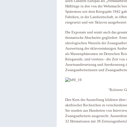
allen Ländern Europas als „Fremdarbeite
Häftlinge in den von der Wehrmacht bes
Spätestens seit dem Kriegsjahr 1942 gab
Fabriken, in der Landwirtschaft, in öffe
eingesetzt und wie Sklaven ausgebeutet
Die Exponate und somit auch das gesamt
thematische Abschnitte gegliedert: Ersten
ideologischen Wurzeln der Zwangsarbeit
Ausweitung der sklavenmässigen Ausbeut
als Massenphänomen im Deutschen Reic
Kriegsende; und viertens - die Zeit von 
Auseinandersetzung und Anerkennung de
Zwangsarbeiterinnen und Zwangsarbeit
"Kolonne Gr
Den Kern der Ausstellung bildeten über 
akribischer Recherchen in verschiedenen
Sie wurden aus Hunderten von Intervie
Zwangsarbeitern ausgesucht. Ausserdem 
32 Hörstationen mit 38 Zeitzeugenberich