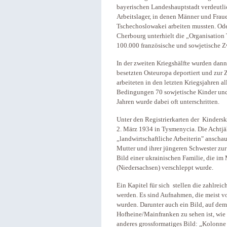
bayerischen Landeshauptstadt verdeutli
Arbeitslager, in denen Männer und Fraue
Tschechoslowakei arbeiten mussten. Ode
Cherbourg unterhielt die „Organisation
100.000 französische und sowjetische Z
In der zweiten Kriegshälfte wurden dan
besetzten Osteuropa deportiert und zur
arbeiteten in den letzten Kriegsjahren 
Bedingungen 70 sowjetische Kinder und 
Jahren wurde dabei oft unterschritten.
Unter den Registrierkarten der Kinders
2. März 1934 in Tysmenycia. Die Achtjäh
„landwirtschaftliche Arbeiterin" anscha
Mutter und ihrer jüngeren Schwester zu
Bild einer ukrainischen Familie, die i
(Niedersachsen) verschleppt wurde.
Ein Kapitel für sich stellen die zahlre
werden. Es sind Aufnahmen, die meist v
wurden. Darunter auch ein Bild, auf d
Hofheine/Mainfranken zu sehen ist, wie 
anderes grossformatiges Bild: „Kolonne