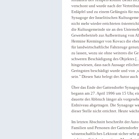
Ritualien des Tempels konnte Derks ni
verschont und wurde nach der Vertreibu
Erdäpfel und zu einem Gefängnis für ru
Synagoge der Israelitischen Kultusgeme
nicht mehr wieder errichteten österreich
die Kultusgemeinde sie an den Unterneh
Gewerbebetrieb zur Aufbereitung von Al
Hermine Kreminger von Kovacs die ehe
für landwirtschaftliche Fahrzeuge genut
zu lassen, wozu sie ohne weiteres die G
schweren Beschädigung des Objektes [...
hingewiesen, dass nach Aussage etliche
Geringsten beschädigt wurde und von ‚
sein." Diesen Satz belegt der Autor au
Über das Ende der Gattendorfer Synagog
begann am 27. April 1996 um 15 Uhr, e
dauerte der Abbruch länger als vorgese
Erdniveau abgetragen. Die Synagoge w
dieser Stelle nicht errichtet. Heute wächs
Im letzten Abschnitt beschreibt der Aut
Familien und Personen der Gattendorfer
wissenschaftliches Lektorat sicher sehr 