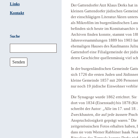
Links
Der Gattendorfer Arzt Klaus Derks hat in
kleinen Gattendorfer jüdischen Gemeind
Kontakt
der einschlägigen Literatur Akten unters
als Mikrofilm im burgenländischen Lan
befinden sich heute im Komitatsarchiv 
Archiven finden konnte, stammt von 188
Suche
Jahresversammlungen 1889 bis 1903 fan
ehemaligen Hauses des Kaufmanns Julius
Gattendorf eine Filialgemeinde der jüdi
deren Geschichte quellenmässig viel schl
Senden
In der burgenländischen Gemeinde Gatte
sich 1726 die ersten Juden und Jüdinne
kleine Gemeinde 1857 mit 206 Personen.
nur noch 19 jüdische Einwohner verblie
Die Synagoge wurde 1862 errichtet. Sie
dort von 1834 (Eisenstadt) bis 1878 (Ki
schreibt der Autor: „Alle im 17. und 18
Zweckbauten, die auf jede äussere Prach
Anspruchslosigkeit geprägt waren." Die
zeitgenössischen Fotos erhalten haben, 
dass sie vom Wiener Rabbiner Isaak No