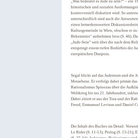
„Was bedeutet es Jude zu sein?“ – ein T
historischen und sozialen Ausformungen
kontroversiell diskutiert wird. So unter
unterschiedlich sind auch die Antworten 
einen bemerkenswerten Diskussionsbeitra
Kultusgemeinde in Wien, obschon er si
Bekenntnis“ aufnehmen liess (S. 46). Dam
„Jude-Sein“ weit über die nach dem Rel
entspringt einem tiefen Bedürfnis der J
europäischen Diaspora.
Segal blickt auf das Judentum und die Ju
Metaebene. Er verfolgt dabei primär da
Rationalismus Spinozas über die Aufklä
Weltkrieg bis ins 21. Jahrhundert, inkl
Dabei zitiert er aus der Tora und der Ra
Freud, Emmanuel Levinas und Daniel 
Der Inhalt des Buches im Detail: Vorwor
Le Rider (S. 11-13); Prolog (S. 15-21);