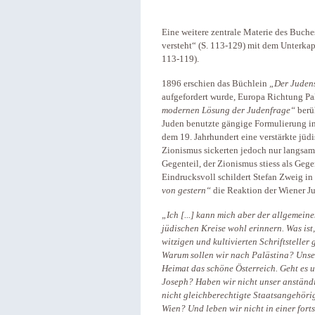
Eine weitere zentrale Materie des Buches 
versteht“ (S. 113-129) mit dem Unterka
113-119).
1896 erschien das Büchlein
„Der Juden
aufgefordert wurde, Europa Richtung Palä
modernen Lösung der Judenfrage“
berü
Juden benutzte gängige Formulierung in
dem 19. Jahrhundert eine verstärkte jüd
Zionismus sickerten jedoch nur langsam
Gegenteil, der Zionismus stiess als Gege
Eindrucksvoll schildert Stefan Zweig 
von gestern“
die Reaktion der Wiener J
„Ich [...] kann mich aber der allgemei
jüdischen Kreise wohl erinnern. Was ist,
witzigen und kultivierten Schriftsteller
Warum sollen wir nach Palästina? Unser
Heimat das schöne Österreich. Geht es u
Joseph? Haben wir nicht unser anständi
nicht gleichberechtigte Staatsangehörig
Wien? Und leben wir nicht in einer forts