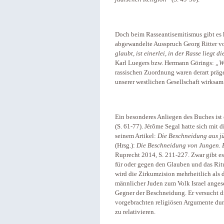
Doch beim Rasseantisemitismus gibt es 
abgewandelte Ausspruch Georg Ritter vo
glaubt, ist einerlei, in der Rasse liegt d
Karl Luegers bzw. Hermann Görings:
„We
rassischen Zuordnung waren derart präge
unserer westlichen Gesellschaft wirksam
Ein besonderes Anliegen des Buches ist 
(S. 61-77). Jérôme Segal hatte sich mit d
seinem Artikel:
Die Beschneidung aus jü
(Hrsg.):
Die Beschneidung von Jungen. E
Ruprecht 2014, S. 211-227. Zwar gibt es
für oder gegen den Glauben und das Ri
wird die Zirkumzision mehrheitlich als 
männlicher Juden zum Volk Israel angeseh
Gegner der Beschneidung. Er versucht d
vorgebrachten religiösen Argumente dur
zu relativieren.