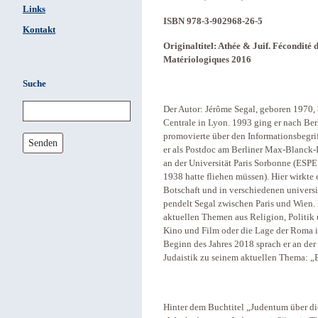
Links
ISBN 978-3-902968-26-5
Kontakt
Originaltitel: Athée & Juif. Fécondité
Matériologiques 2016
Suche
Der Autor: Jérôme Segal, geboren 1970,
Centrale in Lyon. 1993 ging er nach Ber
promovierte über den Informationsbegrif
Senden
er als Postdoc am Berliner Max-Blanck-I
an der Universität Paris Sorbonne (ESPE
1938 hatte fliehen müssen). Hier wirkte 
Botschaft und in verschiedenen univers
pendelt Segal zwischen Paris und Wien. E
aktuellen Themen aus Religion, Politik u
Kino und Film oder die Lage der Roma i
Beginn des Jahres 2018 sprach er an der 
Judaistik zu seinem aktuellen Thema: „E
Hinter dem Buchtitel „Judentum über die