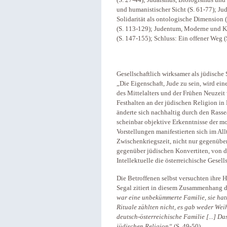
(S. 27-44); Judaismus, Biologismus und
und humanistischer Sicht (S. 61-77); Ju
Solidarität als ontologische Dimension (S
(S. 113-129); Judentum, Moderne und K
(S. 147-155); Schluss: Ein offener Weg 
Gesellschaftlich wirksamer als jüdische 
„Die Eigenschaft, Jude zu sein, wird ei
des Mittelalters und der Frühen Neuzeit 
Festhalten an der jüdischen Religion in
änderte sich nachhaltig durch den Rassea
scheinbar objektive Erkenntnisse der m
Vorstellungen manifestierten sich im All
Zwischenkriegszeit, nicht nur gegenüb
gegenüber jüdischen Konvertiten, von d
Intellektuelle die österreichische Gesell
Die Betroffenen selbst versuchten ihre 
Segal zitiert in diesem Zusammenhang d
war eine unbekümmerte Familie, sie hatte
Rituale zählten nicht, es gab weder We
deutsch-österreichische Familie [...] D
jüdischen Religion“
(S. 49-50).