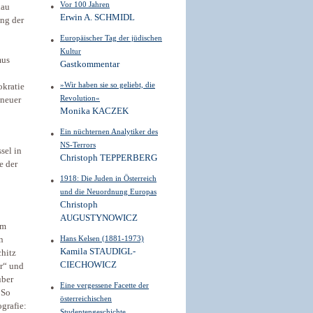
Vor 100 Jahren
lau
Erwin A. SCHMIDL
ung der
Europäischer Tag der jüdischen
Kultur
mus
Gastkommentar
»Wir haben sie so geliebt, die
okratie
Revolution«
 neuer
Monika KACZEK
Ein nüchternen Analytiker des
NS-Terrors
sel in
Christoph TEPPERBERG
e der
1918: Die Juden in Österreich
und die Neuordnung Europas
Christoph
AUGUSTYNOWICZ
em
Hans Kelsen (1881-1973)
n
Kamila STAUDIGL-
chitz
CIECHOWICZ
er“ und
über
Eine vergessene Facette der
 So
österreichischen
grafie:
Studentengeschichte