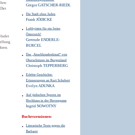
Wien:
Gregor GATSCHER-RIEDL
 Der
Die Stadt ohne Juden
Frank JÖDICKE
Lobbyisten für ein freies
Österreich!
elnder
Gertrude ENDERLE-
ellung.
BURCEL
hren.
Das „Anschlussdenkmal“ von
Oberschützen im Burgenland
Christoph TEPPERBERG
Erlebte Geschichte:
Erinnerungen an Kurt Schubert
Evelyn ADUNKA
Auf jüdischen Spuren im
Hochhaus in der Herrengasse
Ingrid NOWOTNY
Buchrezensionen:
Literarische Texte gegen die
Barbarei