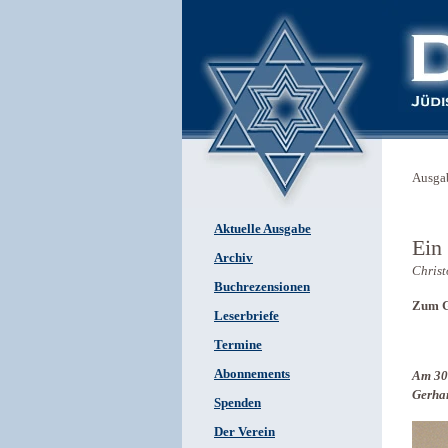
Ausga
Aktuelle Ausgabe
Ein
Archiv
Chris
Buchrezensionen
Zum G
Leserbriefe
Termine
Abonnements
Am 30.
Gerhar
Spenden
Der Verein