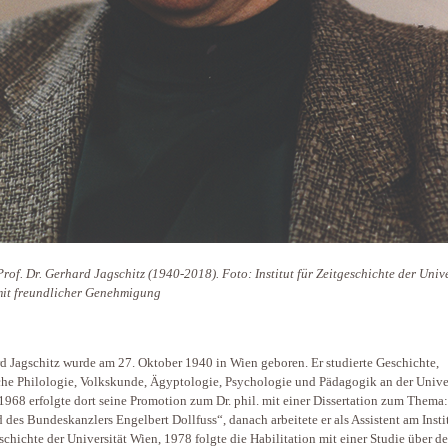
Prof. Dr. Gerhard Jagschitz (1940-2018). Foto: Institut für Zeitgeschichte der Unive
it freundlicher Genehmigung
d Jagschitz wurde am 27. Oktober 1940 in Wien geboren. Er studierte Geschichte,
he Philologie, Volkskunde, Ägyptologie, Psychologie und Pädagogik an der Univer
1968 erfolgte dort seine Promotion zum Dr. phil. mit einer Dissertation zum Thema
 des Bundeskanzlers Engelbert Dollfuss“, danach arbeitete er als Assistent am Instit
schichte der Universität Wien, 1978 folgte die Habilitation mit einer Studie über d