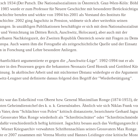
tsch 1934 (Der Putsch. Die Nationalsozialisten in Österreich. Graz-Wien-Köln: Böh
 1985 wurde er zum Professor für Neuere Geschichte mit besonderer Berücksichtig
schichte berufen und wirkte von 1994 bis 2001 als Vorstand des Instituts für
schichte. 2002 ging Jagschitz in Pension, widmete sich aber weiterhin seinen
ungen. In unzähligen Publikationen beschäftigte er sich mit dem Nationalsozialis
r und Vernichtung im Dritten Reich, Auschwitz, Holocaust), aber auch mit der
elbaren Nachkriegszeit, der Zweiten Republik Österreich sowie mit Fragen zu Dem
ropa. Auch waren ihm die Fotografie als zeitgeschichtliche Quelle und der Einsatz
 in Forschung und Lehre besondere Anliegen.
harrlichkeit argumentierte er gegen die „Auschwitz-Lüge“. 1992-1994 trat er als
ter in den Prozessen gegen die bekannten Neonazis Gerd Honsik und Gottfried Küs
inung. In akribischer Arbeit und mit nüchterner Distanz widerlegte er die Argument
itz-Leugner und definierte daraus folgend den Begriff der “Wiederbetätigung“.
itz war das Enkelkind von Oberst bzw. General Maximilian Ronge (1874-1953), d
ten Geheimdienstchef des k. u. k. Generalstabes. Ähnlich wie sich Niklas Frank vo
 Vater, dem “Schlächter von Polen“ kritisch distanzierte, bezeichnete Gerhard Jags
 Grossvater Max Ronge wiederholt als “Schreibtischtäter“ oder “Schreibtischmörd
dafür verschiedentlich heftig kritisiert. Jagschitz besass auch das Verfügungsrecht 
 Wiener Kriegsarchiv verwahrten Schriftennachlass seines Grossvaters Max Ronge.
ste er 2007 zusammen mit Verena Moritz und Hannes Leidinger eine kritische Mono