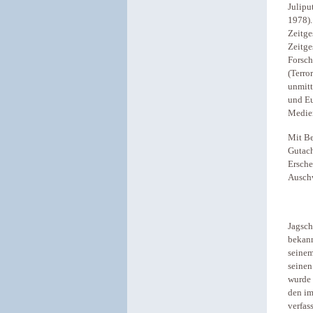
Julipu
1978).
Zeitge
Zeitge
Forsch
(Terro
unmitt
und Eu
Medien
Mit Be
Gutach
Ersche
Auschw
Jagsch
bekann
seinem
seinen
wurde 
den im
verfas