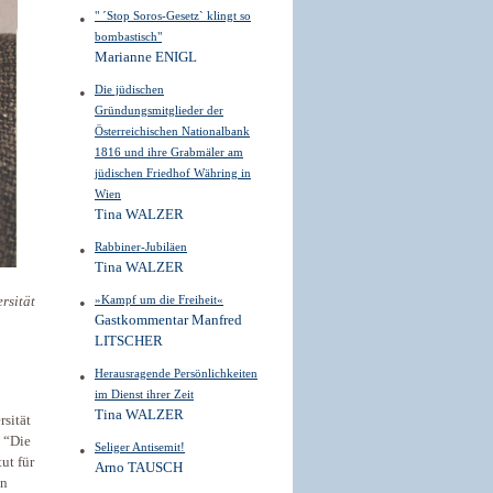
" ´Stop Soros-Gesetz` klingt so
bombastisch"
Marianne ENIGL
Die jüdischen
Gründungsmitglieder der
Österreichischen Nationalbank
1816 und ihre Grabmäler am
jüdischen Friedhof Währing in
Wien
Tina WALZER
Rabbiner-Jubiläen
Tina WALZER
»Kampf um die Freiheit«
rsität
Gastkommentar Manfred
LITSCHER
Herausragende Persönlichkeiten
im Dienst ihrer Zeit
Tina WALZER
sität
: “Die
Seliger Antisemit!
ut für
Arno TAUSCH
en