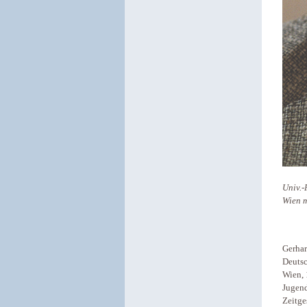
Univ.-
Wien m
Gerhar
Deutsc
Wien, 
Jugend
Zeitge