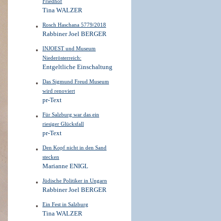
Friedhof
Tina WALZER
Rosch Haschana 5779/2018
Rabbiner Joel BERGER
INJOEST und Museum
Niederösterreich:
Entgeltliche Einschaltung
Das Sigmund Freud Museum
wird renoviert
pr-Text
Für Salzburg war das ein
riesiger Glücksfall
pr-Text
Den Kopf nicht in den Sand
stecken
Marianne ENIGL
Jüdische Politiker in Ungarn
Rabbiner Joel BERGER
Ein Fest in Salzburg
Tina WALZER