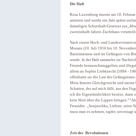
Die Haft
Rosa Luxemburg musste am 18. Februar 1
antreten und wurde ein Jahr später entl
damaligen Schutzhaft-Gesetzes zur„Abwe
zweieinhalb Jahren Zuchthaus verurteilt
Nach einem Hoch- und Landesverratsverfa
Monate (10. Juli 1916 bis 10. November
Barnimstrasse und im Gefängnis von Bre
wurde. In der Haft sammelte sie Nachrich
Freunde herausschmuggelten und illegal v
allem an Sophie Liebknecht (1884 - 1964)
offenbarte sie die Last des Gefängnisse
Mein Inneres Gleichgewicht und meine G
Schatten, der auf mich fällt, aus den Fu
ich die Eigentümlichkeit besitze, dann
4
kein Wort über die Lippen bringen.“
Als
Freundin: „Sonjuschka, Liebste, seien Si
muss man es nehmen, tapfer, unverzagt u
Zeit der Revolutionen