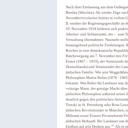
Nach ihrer Entlassung aus dem Gefängn
Breslau (Wrocław). Als wieder Züge nach 
Novemberrevolution
bereits in vollem 
II. wurden die Regierungsgeschäfte an 
10. November 1918 bildeten sich praktis
Arbeiter- und Soldatenräte, die – zum Te
Verwaltung übernahmen. Nunmehr stellte
hinausgehend politische Forderungen. 
Reiches in eine demokratische Republik
Rätebewegung am 7. November den
Fre
Eisner (1867 – 1919), der Vorsitzende 
Deutschlands) und Vorsitzender des Lan
jüdischen Familie. Wie sein Weggefährt
Philosophen Martin Buber (1878 - 1965),
bekannt. Was Buber für Landauer war, d
»einzige Mann, der geistige Macht über
jüdischen Philosophen während seiner Ja
deutlich gegen den politischen Antisemi
Trotzki in St. Petersburg oder Rosa Luxe
jüdischen Revolutionäre in München, zu 
Mühsam sowie Eisners Privatsekretär Fe
jüdischen Herkunft. Bei Landauer war di
6
Einfluss auf sein Denken aus.“
Als es i