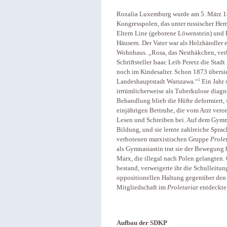
Rozalia Luxemburg wurde am 5. März 18
Kongresspolen, das unter russischer Herr
Eltern Line (geborene Löwenstein) und 
Häusern. Der Vater war als Holzhändler e
Wohnhaus. „Rosa, das Nesthäkchen, verl
Schriftsteller Isaac Leib Peretz die St
noch im Kindesalter. Schon 1873 übersi
1
Landeshauptstadt Warszawa.“
Ein Jahr 
irrtümlicherweise als Tuberkulose diagn
Behandlung blieb die Hüfte deformiert, 
einjährigen Bettruhe, die vom Arzt vero
Lesen und Schreiben bei. Auf dem Gymn
Bildung, und sie lernte zahlreiche Spra
verbotenen marxistischen Gruppe
Prole
als Gymnasiastin trat sie der Bewegung 
Marx, die illegal nach Polen gelangte
bestand, verweigerte ihr die Schulleitu
oppositionellen Haltung gegenüber den B
Mitgliedschaft im
Proletariat
entdeckte,
Aufbau der SDKP