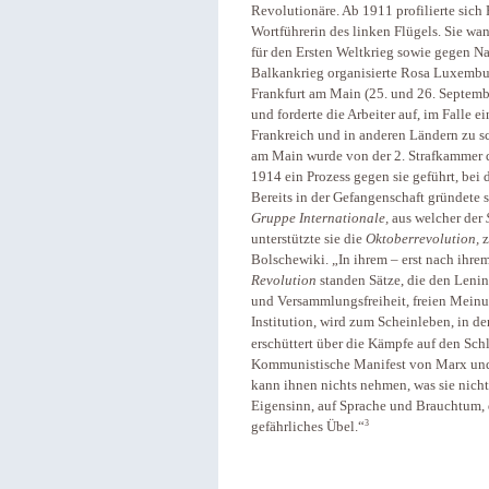
Revolutionäre. Ab 1911 profilierte sic
Wortführerin des linken Flügels. Sie w
für den Ersten Weltkrieg sowie gegen Na
Balkankrieg organisierte Rosa Luxembu
Frankfurt am Main (25. und 26. Septemb
und forderte die Arbeiter auf, im Falle 
Frankreich und in anderen Ländern zu sc
am Main wurde von der 2. Strafkammer 
1914 ein Prozess gegen sie geführt, bei 
Bereits in der Gefangenschaft gründete 
Gruppe Internationale,
aus welcher der
unterstützte sie die
Oktoberrevolution,
z
Bolschewiki. „In ihrem – erst nach ihr
Revolution
standen Sätze, die den Leni
und Versammlungsfreiheit, freien Meinun
Institution, wird zum Scheinleben, in de
erschüttert über die Kämpfe auf den Schl
Kommunistische Manifest von Marx und 
kann ihnen nichts nehmen, was sie nicht 
Eigensinn, auf Sprache und Brauchtum, d
3
gefährliches Übel.“