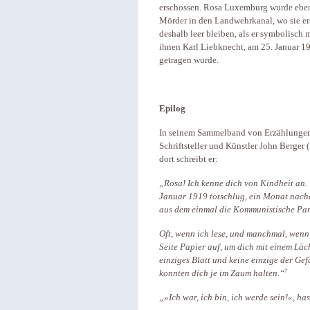
erschossen. Rosa Luxemburg wurde ebenf
Mörder in den Landwehrkanal, wo sie er
deshalb leer bleiben, als er symbolisch 
ihnen Karl Liebknecht, am 25. Januar 19
getragen wurde.
Epilog
In seinem Sammelband von Erzählunge
Schriftsteller und Künstler John Berge
dort schreibt er:
„Rosa! Ich kenne dich von Kindheit an. 
Januar 1919 totschlug, ein Monat nach
aus dem einmal die Kommunistische Part
Oft, wenn ich lese, und manchmal, wenn 
Seite Papier auf, um dich mit einem Läc
einziges Blatt und keine einzige der Gef
7
konnten dich je im Zaum halten.“
„»Ich war, ich bin, ich werde sein!«, ha