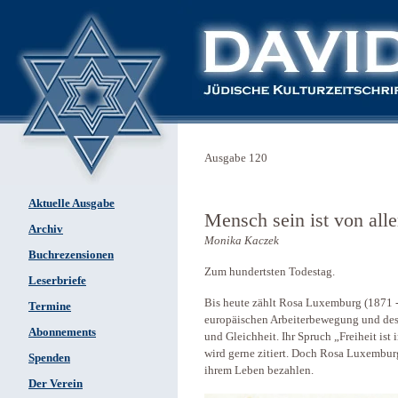
Ausgabe 120
Aktuelle Ausgabe
Mensch sein ist von ­al
Archiv
Monika Kaczek
Buchrezensionen
Zum hundertsten Todestag.
Leserbriefe
Bis heute zählt Rosa Luxemburg (1871 -
Termine
europäischen Arbeiterbewegung und des A
Abonnements
und Gleichheit. Ihr Spruch „Freiheit is
wird gerne zitiert. Doch Rosa Luxembur
Spenden
ihrem Leben bezahlen.
Der Verein