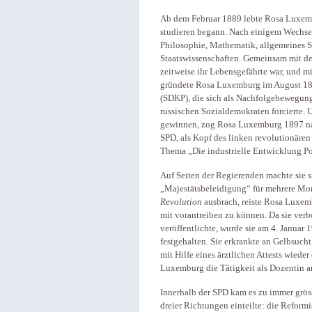
Ab dem Februar 1889 lebte Rosa Luxembu
studieren begann. Nach einigem Wechsel
Philosophie, Mathematik, allgemeines S
Staatswissenschaften. Gemeinsam mit d
zeitweise ihr Lebensgefährte war, und 
gründete Rosa Luxemburg im August 189
(SDKP), die sich als Nachfolgebewegun
russischen Sozialdemokraten forcierte. 
gewinnen, zog Rosa Luxemburg 1897 nac
SPD, als Kopf des linken revolutionären
Thema „Die industrielle Entwicklung P
Auf Seiten der Regierenden machte sie 
„Majestätsbeleidigung“ für mehrere Mon
Revolution
ausbrach, reiste Rosa Luxem
mit vorantreiben zu können. Da sie ve
veröffentlichte, wurde sie am 4. Janua
festgehalten. Sie erkrankte an Gelbsucht
mit Hilfe eines ärztlichen Attests wied
Luxemburg die Tätigkeit als Dozentin a
Innerhalb der SPD kam es zu immer gröss
dreier Richtungen einteilte: die Reform