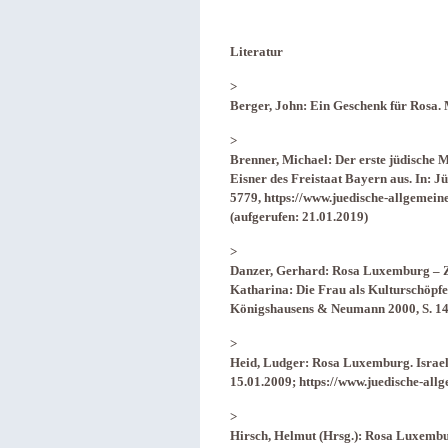
Literatur
>
Berger, John: Ein Geschenk für Rosa.
>
Brenner, Michael: Der erste jüdische M
Eisner des Freistaat Bayern aus. In: J
5779, https://www.juedische-allgemeine
(aufgerufen: 21.01.2019)
>
Danzer, Gerhard: Rosa Luxemburg – Z
Katharina: Die Frau als Kulturschöpf
Königshausens & Neumann 2000, S. 1
>
Heid, Ludger: Rosa Luxemburg. Israels
15.01.2009; https://www.juedische-allg
>
Hirsch, Helmut (Hrsg.): Rosa Luxembu