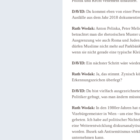
Politik und Recht vehement diskutiert.
DAVID:
Du kommst eben von einer Press
Ausfälle aus dem Jahr 2018 dokumentier
Ruth Wodak:
Anton Pelinka, Peter Meli
betrachtet man die rhetorischen Muster 
Ausgrenzung wie auch Roma und Juden si
dürfen Muslime nicht mehr auf Parkbän
wenn sie nicht gerade eine typische Kle
DAVID:
Ein nächster Schritt wäre wiede
Ruth Wodak:
Ja, das stimmt. Zynisch k
Erkennungszeichen überlegt?
DAVID:
Du bist vielfach ausgezeichnete 
Politiker gefragt, was man ändern müsst
Ruth Wodak:
In den 1980er-Jahren hat 
Vizebürgermeister in Wien - um eine S
gebeten. Ich habe auf politischer Nich
eine Weiterentwicklung diskursanalytis
worden. Busek sah Antisemitismus wirkl
unternehmen kann.