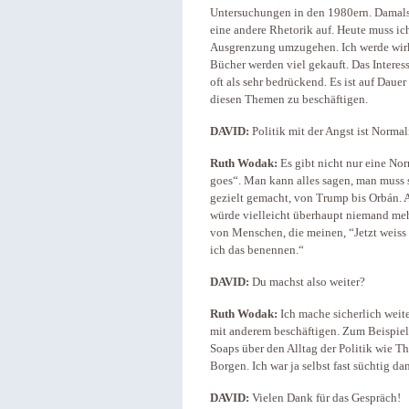
Untersuchungen in den 1980ern. Damals 
eine andere Rhetorik auf. Heute muss ich
Ausgrenzung umzugehen. Ich werde wirk
Bücher werden viel gekauft. Das Interess
oft als sehr bedrückend. Es ist auf Daue
diesen Themen zu beschäftigen.
DAVID:
Politik mit der Angst ist Norma
Ruth Wodak:
Es gibt nicht nur eine No
goes“. Man kann alles sagen, man muss 
gezielt gemacht, von Trump bis Orbán. A
würde vielleicht überhaupt niemand me
von Menschen, die meinen, “Jetzt weiss
ich das benennen.“
DAVID:
Du machst also weiter?
Ruth Wodak:
Ich mache sicherlich weit
mit anderem beschäftigen. Zum Beispiel 
Soaps über den Alltag der Politik wie T
Borgen. Ich war ja selbst fast süchtig da
DAVID:
Vielen Dank für das Gespräch!