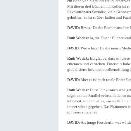
ein Band von Sigmund Freud, einer von 
Mit diesen drei Büchern im Koffer ist er
Revolutionärer Sozialist, viele Genosse
geholfen, so ist er über Italien und F
DAVID:
Besitzt Du die Bücher aus dem 
Ruth Wodak:
Ja, die Flucht-Bücher sind
DAVID:
Wie schätzt Du die neuen Medi
Ruth Wodak:
Ich glaube, dass wir dies
erkennen und verstehen. Einerseits habe
globalisierte Informationsübermittlung 
DAVID:
Aber es ist auch totale Beeinfl
Ruth Wodak:
Diese Funktionen sind gef
sogenannten Parallelwelten, in denen 
kümmert, sondern alles, was nicht hineinp
immer schon gegeben. Das Phänomen ist 
schwerer entziehen.
DAVID:
Als junge Forscherin, was würde