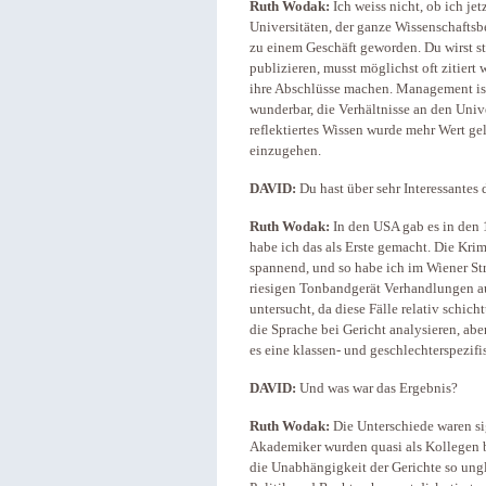
Ruth Wodak:
Ich weiss nicht, ob ich je
Universitäten, der ganze Wissenschaftsbe
zu einem Geschäft geworden. Du wirst st
publizieren, musst möglichst oft zitiert
ihre Abschlüsse machen. Management ist
wunderbar, die Verhältnisse an den Univer
reflektiertes Wissen wurde mehr Wert ge
einzugehen.
DAVID:
Du hast über sehr Interessantes 
Ruth Wodak:
In den USA gab es in den 1
habe ich das als Erste gemacht. Die Kr
spannend, und so habe ich im Wiener St
riesigen Tonbandgerät Verhandlungen a
untersucht, da diese Fälle relativ schic
die Sprache bei Gericht analysieren, aber
es eine klassen- und geschlechterspezifis
DAVID:
Und was war das Ergebnis?
Ruth Wodak:
Die Unterschiede waren si
Akademiker wurden quasi als Kollegen be
die Unabhängigkeit der Gerichte so ung