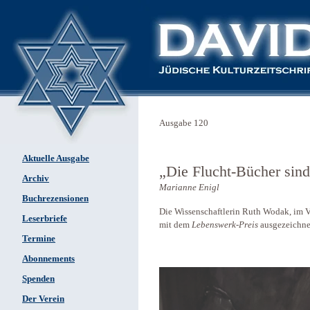
Ausgabe 120
Aktuelle Ausgabe
„Die Flucht-­Bücher sin
Archiv
Marianne Enigl
Buchrezensionen
Die Wissenschaftlerin Ruth Wodak, im 
Leserbriefe
mit dem
Lebenswerk-Preis
ausgezeichne
Termine
Abonnements
Spenden
Der Verein